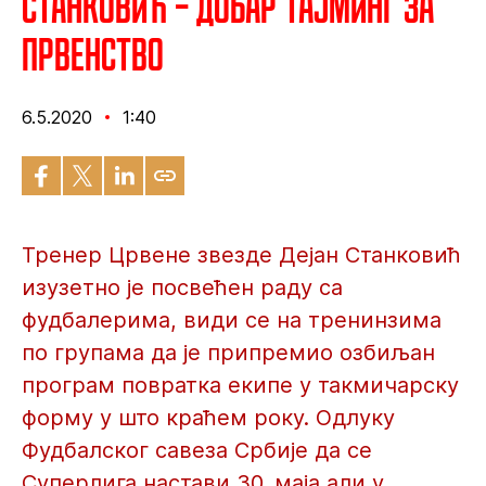
Станковић – Добар тајминг за
првенство
6.5.2020
1:40
Тренер Црвене звезде Дејан Станковић
изузетно је посвећен раду са
фудбалерима, види се на тренинзима
по групама да је припремио озбиљан
програм повратка екипе у такмичарску
форму у што краћем року. Одлуку
Фудбалског савеза Србије да се
Суперлига настави 30. маја али у