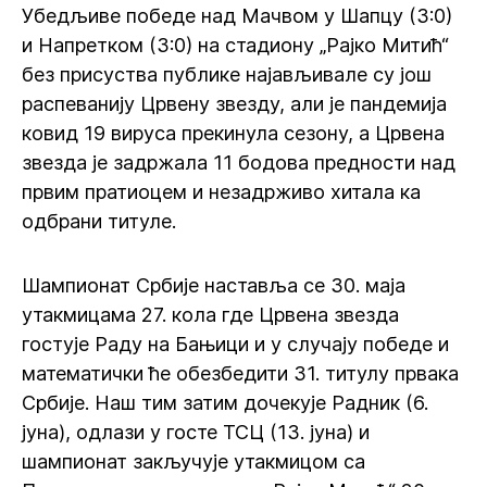
Убедљиве победе над Мачвом у Шапцу (3:0)
и Напретком (3:0) на стадиону „Рајко Митић“
без присуства публике најављивале су још
распеванију Црвену звезду, али је пандемија
ковид 19 вируса прекинула сезону, а Црвена
звезда је задржала 11 бодова предности над
првим пратиоцем и незадрживо хитала ка
одбрани титуле.
Шампионат Србије наставља се 30. маја
утакмицама 27. кола где Црвена звезда
гостује Раду на Бањици и у случају победе и
математички ће обезбедити 31. титулу првака
Србије. Наш тим затим дочекује Радник (6.
јуна), одлази у госте ТСЦ (13. јуна) и
шампионат закључује утакмицом са