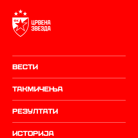
Вести
Такмичења
резултати
историја