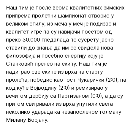
Наш тим је после веома квалитетних зимских
припрема пролећни шампионат отворио у
великом стилу, из меча у меч је подизао и
квалитет игре па су навијачи посетом од
преко 30.000 гледалаца по сусрету јасно
ставили до знања да им се свидела нова
филозофија и посебно енергију коју је
Станковић пренео на екипу. Наш тим је
надиграо све екипе из врха на старту
пролећа, победио као гост Чукарички (2:0), па
код куће Војводину (2:0) и ремизирао у
вечитом дербију са Партизаном (0:0), а да су
притом сви ривали из врха упутили свега
неколико удараца ка незапосленом голману
Милану Борјану.