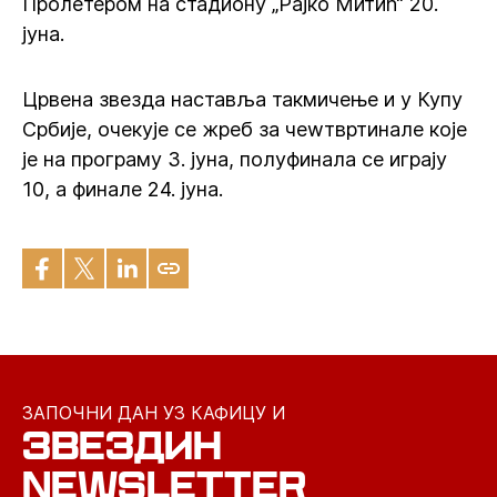
Пролетером на стадиону „Рајко Митић“ 20.
јуна.
Црвена звезда наставља такмичење и у Купу
Србије, очекује се жреб за чеwтвртинале које
је на програму 3. јуна, полуфинала се играју
10, а финале 24. јуна.
ЗАПОЧНИ ДАН УЗ КАФИЦУ И
ЗВЕЗДИН
NEWSLETTER