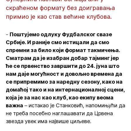
скраћеном формату без доигравања
примио је као став већине клубова.
-
Поштујемо одлуку Фудбалског свазе
Србије. И раније смо истицали да смо
спремни за било који формат такмичења.
Сматрам да је изабран добар тајминг јер
ће се првенство завршити до 24. јуна што
нам даје могућност и довољно времена да
се припремимо за наредну сезону, како на
домаћој тако и на интернационалној сцени,
која је за нас као клуб, као екипу веома
важна
– истакао је Станковић, напомињући да
не треба посебно наглашавати да Црвена
звезда увек има највише циљеве.