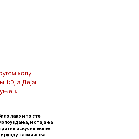
ругом колу
 1:0, а Дејан
пуњен.
ило лако и то сте
амопоуздања, и стајања
 против искусне екипе
дну рунду такмичења -