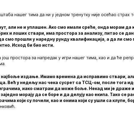
 штаба нашег тима да ни у једном тренутку није осећао страх 
т, али не и уплашен. Ако смо имали среће, онда морам да 
обрих и лоших ствари, има простора за анализу, питао се да
о да смо прошли у наредну рунду квалификација, а да ли смо
итно. Исход би био исти.
 још простора за напредак у игри нашег тима, као и да ће реп
ма.
е најбоље издање. Имамо времена да исправимо ствари, ал
ца. Већ у недељу нас чека сусрет са ТСЦ-ом, после тога и
играчима, иако сматрам да може боље. Некад ми је драже 
 заједно морају да се боре и да делују као екипа. Тако се р
рачима који су почели, као и онима који су ушли са клупе, б
нковић.