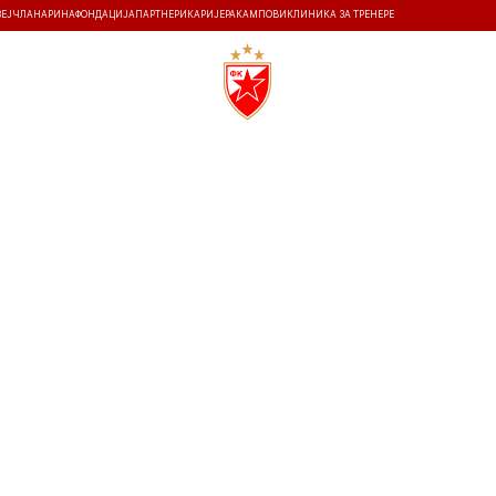
ЗЕЈ
ЧЛАНАРИНА
ФОНДАЦИЈА
ПАРТНЕРИ
КАРИЈЕРА
КАМПОВИ
КЛИНИКА ЗА ТРЕНЕРЕ
ТИ
ИСТОРИЈА
Т