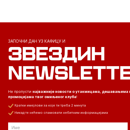
ЗАПОЧНИ ДАН УЗ КАФИЦУ И
ЗВЕЗДИН
NEWSLETT
Не пропусти
најважније новости о утакмицама, дешавањима 
промоцијама твог омиљеног клуба
!
Кратки имејлови за које ти треба 2 минута
Никад те нећемо спамовати небитним информацијама
Email