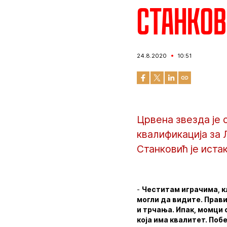
Станков
24.8.2020
10:51
Црвена звезда је 
квалификација за 
Станковић је иста
-
Честитам играчима, кл
могли да видите. Прави
и трчања. Ипак, момци 
која има квалитет. Поб