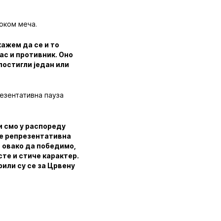
током меча.
кажем да се и то
нас и противник. Оно
 постигли један или
резентативна пауза
и смо у распореду
де репрезентативна
и овако да победимо,
асте и стиче карактер.
орили су се за Црвену