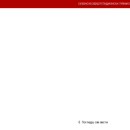
СЕЗОНСКЕ 2026/27
СТАДИОНСКА ТУРА
МУ
ВЕСТИ
ТАКМИЧЕЊА
РЕЗУЛТА
Погледај све вести