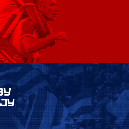
ВУ
ЈУ