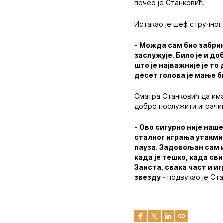
почео је Станковић.
Истакао је шеф стручног
-
Можда сам био забрину
заслужује. Било је и д
што је најважније је т
десет голова је мање б
Сматра Станковић да има
добро послужити играчи
-
Ово сигурно није наш
сталног играња утакми
пауза. Задовољан сам 
када је тешко, када сви
Заиста, свака част и иг
звезду -
подвукао је Ста