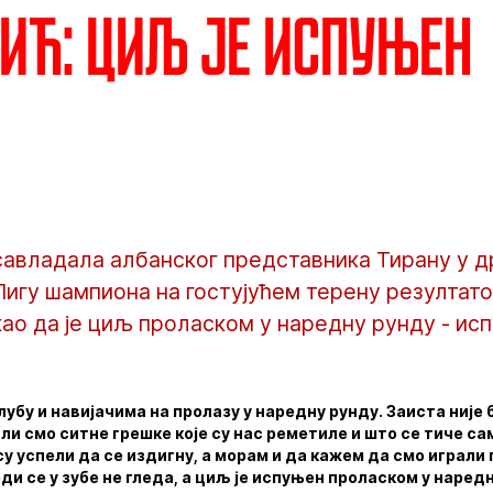
ић: Циљ је испуњен
савладала албанског представника Тирану у д
Лигу шампиона на гостујућем терену резултатом
као да је циљ проласком у наредну рунду - ис
убу и навијачима на пролазу у наредну рунду. Заиста није б
ли смо ситне грешке које су нас реметиле и што се тиче с
су успели да се издигну, а морам и да кажем да смо играли
еди се у зубе не гледа, а циљ је испуњен проласком у наре