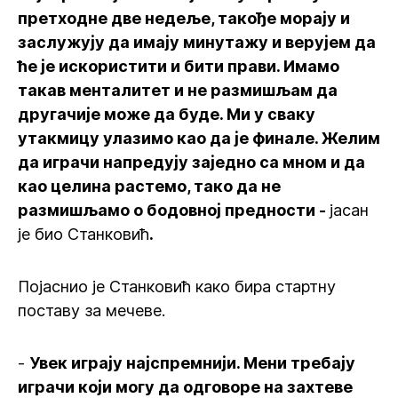
претходне две недеље, такође морају и
заслужују да имају минутажу и верујем да
ће је искористити и бити прави. Имамо
такав менталитет и не размишљам да
другачије може да буде. Ми у сваку
утакмицу улазимо као да је финале. Желим
да играчи напредују заједно са мном и да
као целина растемо, тако да не
размишљамо о бодовној предности -
јасан
је био Станковић
.
Појаснио је Станковић како бира стартну
поставу за мечеве.
-
Увек играју најспремнији. Мени требају
играчи који могу да одговоре на захтеве