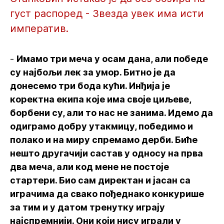
густ распоред - Звезда увек има исти
императив.
-
Имамо три меча у осам дана, али победе
су најбољи лек за умор. Битно је да
донесемо три бода кући. Инђија је
коректна екипа које има своје циљеве,
борбени су, али то нас не занима. Идемо да
одиграмо добру утакмицу, победимо и
полако и на миру спремамо дерби. Биће
нешто другачији састав у односу на прва
два меча, али код мене не постоје
стартери. Био сам директан и јасан са
играчима да свако пођеднако конкурише
за тим и у датом тренутку играју
најспремнији. Они који нису играли у