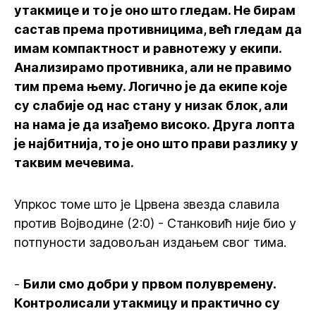
утакмице и то је оно што гледам. Не бирам
састав према противницима, већ гледам да
имам компактност и равнотежу у екипи.
Анализирамо противника, али не правимо
тим према њему. Логично је да екипе које
су слабије од нас стану у низак блок, али
на нама је да изађемо високо. Друга лопта
је најбитнија, то је оно што прави разлику у
таквим мечевима.
Упркос томе што је Црвена звезда славила
против Војводине (2:0) - Станковић није био у
потпуности задовољан издањем свог тима.
-
Били смо добри у првом полувремену.
Контролисали утакмицу и практично су