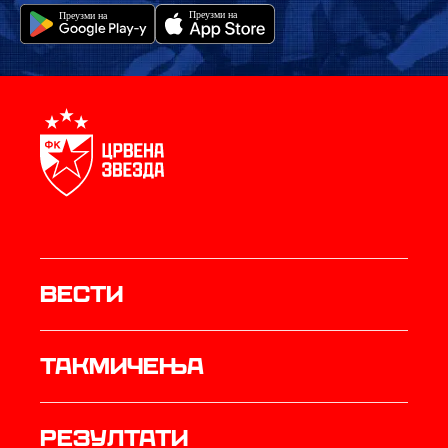
Вести
Такмичења
резултати