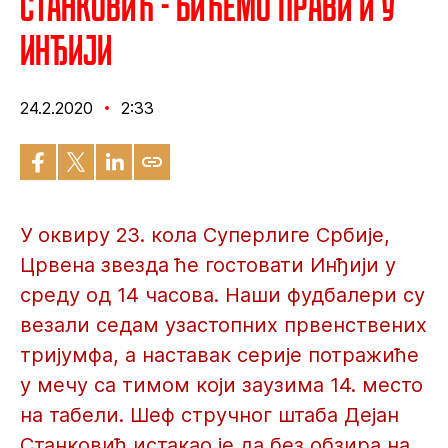
Станковић - Бићемо прави и у
Инђији
24.2.2020
2:33
У оквиру 23. кола Суперлиге Србије,
Црвена звезда ће гостовати Инђији у
среду од 14 часова. Наши фудбалери су
везали седам узастопних првенствених
тријумфа, а наставак серије потражиће
у мечу са тимом који заузима 14. место
на табели. Шеф стручног штаба Дејан
Станковић истакао је да без обзира на