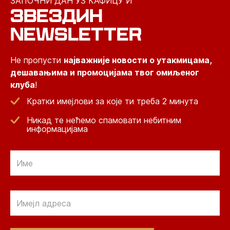
ЗАПОЧНИ ДАН УЗ КАФИЦУ И
ЗВЕЗДИН
NEWSLETTER
Не пропусти
најважније новости о утакмицама,
дешавањима и промоцијама твог омиљеног
клуба
!
Кратки имејлови за које ти треба 2 минута
Никад те нећемо спамовати небитним
информацијама
Email
Email