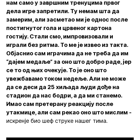
нам само у завршним тренуцима првог
дела игре запретили. Ту немам шта да
замерим, али засметао ми је однос после
постигнутог гола и црвеног картона
гостију. Стали смо, импровизовали и
играли без ритма. То ме је извео из такта.
Објаснио сам играчима да не треба да им
“дајем медаље” за оно што добро раде, јер
се то од њих очекује. То је оно што
увежбавамо током недеље. Али не може
да се деси да 25 хиљада људи дође на
стадион да нас бодри, а да ми станемо.
Имао сам претерану реакцију после
утакмице, али сам рекао оно што мислим -
искрен
је био шеф струке нашег тима.