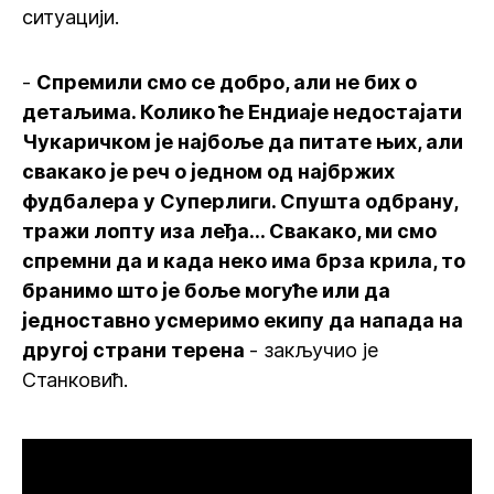
ситуацији.
-
Спремили смо се добро, али не бих о
детаљима. Колико ће Ендиаје недостајати
Чукаричком је најбоље да питате њих, али
свакако је реч о једном од најбржих
фудбалера у Суперлиги. Спушта одбрану,
тражи лопту иза леђа... Свакако, ми смо
спремни да и када неко има брза крила, то
бранимо што је боље могуће или да
једноставно усмеримо екипу да напада на
другој страни терена
- закључио је
Станковић.