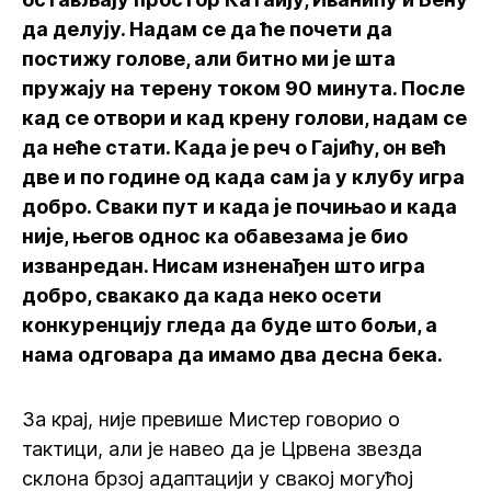
да делују. Надам се да ће почети да
постижу голове, али битно ми је шта
пружају на терену током 90 минута. После
кад се отвори и кад крену голови, надам се
да неће стати. Када је реч о Гајићу, он већ
две и по године од када сам ја у клубу игра
добро. Сваки пут и када је почињао и када
није, његов однос ка обавезама је био
изванредан. Нисам изненађен што игра
добро, свакако да када неко осети
конкуренцију гледа да буде што бољи, а
нама одговара да имамо два десна бека.
За крај, није превише Мистер говорио о
тактици, али је навео да је Црвена звезда
склона брзој адаптацији у свакој могућој