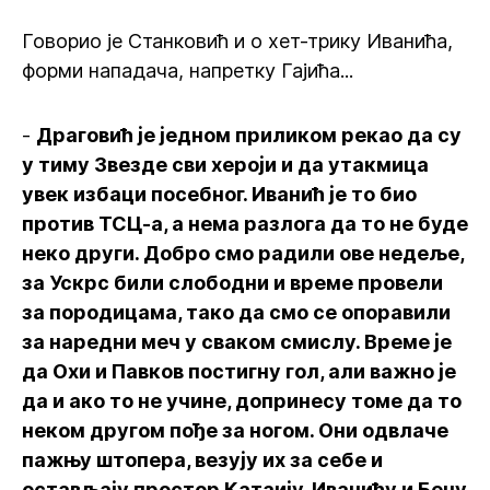
Говорио је Станковић и о хет-трику Иванића,
форми нападача, напретку Гајића...
-
Драговић је једном приликом рекао да су
у тиму Звезде сви хероји и да утакмица
увек избаци посебног. Иванић је то био
против ТСЦ-а, а нема разлога да то не буде
неко други. Добро смо радили ове недеље,
за Ускрс били слободни и време провели
за породицама, тако да смо се опоравили
за наредни меч у сваком смислу. Време је
да Охи и Павков постигну гол, али важно је
да и ако то не учине, допринесу томе да то
неком другом пође за ногом. Они одвлаче
пажњу штопера, везују их за себе и
остављају простор Катаију, Иванићу и Бену