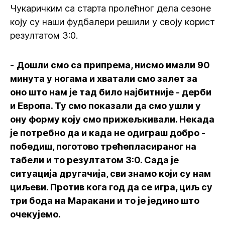
Чукаричким са старта пролећног дела сезоне
коју су наши фудбалери решили у своју корист
резултатом 3:0.
-
Дошли смо са припрема, нисмо имали 90
минута у ногама и хватали смо залет за
оно што нам је тад било најбитније - дерби
и Европа. Ту смо показали да смо ушли у
ону форму коју смо прижељкивали. Некада
је потребно да и када не одиграш добро -
победиш, поготово трећепласираног на
табели и то резултатом 3:0. Сада је
ситуација другачија, сви знамо који су нам
циљеви. Против кога год да се игра, циљ су
три бода на Маракани и то је једино што
очекујемо.