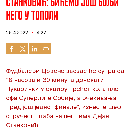
Станковић: Бићемо још бољи
него у Тополи
25.4.2022
4:27
Фудбалери Црвене звезде ће сутра од
18 часова и 30 минута дочекати
Чукарички у оквиру трећег кола плеј-
офа Суперлиге Србије, а очекивања
пред још једно "финале", изнео је шеф
стручног штаба нашег тима Дејан
Станковић.