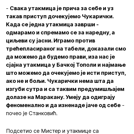
-
Свака утакмица је прича за себе и уз
такав приступ дочекујемо Чукарички.
Када се једна утакмица заврши -
одмарамо и спремамо се за наредну, а
циљеви су јасни. Играмо против
трећепласираног на табели, доказали смо
да можемо да будемо прави, иза нас је
сјајна утакмица у Бачкој Тополи и најмање
што можемо да очекујемо је исти приступ,
ако не и бољи. Чукарички нема шта да
изгуби сутра и са таквим предумишљајем
долазе на Маракану. Умеју да одиграју
феноменално и да изненаде јаче од себе
-
почео је Станковић.
Подсетио се Мистер и утакмице са