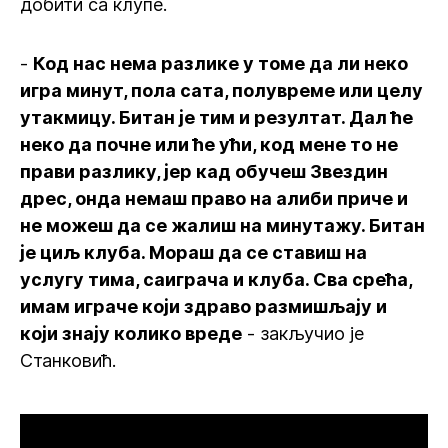
добити са клупе.
-
Код нас нема разлике у томе да ли неко
игра минут, пола сата, полувреме или целу
утакмицу. Битан је тим и резултат. Дал ће
неко да почне или ће ући, код мене то не
прави разлику, јер кад обучеш Звездин
дрес, онда немаш право на алиби приче и
не можеш да се жалиш на минутажу. Битан
је циљ клуба. Мораш да се ставиш на
услугу тима, саиграча и клуба. Сва срећа,
имам играче који здраво размишљају и
који знају колико вреде
- закључио је
Станковић.