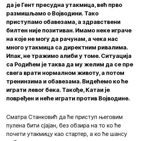
да је Гент пресудна утакмица, већ прво
размишљамо о Војводини. Тако
приступамо обавезама, а здравствени
билтен није позитиван. Имамо неке играче
на које не могу да рачунам, а чека нас
много утакмица са директним ривалима.
Ипак, не тражимо алиби у томе. Ситуација
са Родићем је таква да му желим да се пре
свега врати нормалном животу, а потом
тренинзима и обавезама. Видећемо ко ће
играти левог бека. Такође, Катаи је
повређен и неће играти против Војводине.
Сматра Станковић да ће приступ његовим
пулена бити сјајан, без обзира на то ко ће
почети утакмицу као стартер, а ко ће шансу