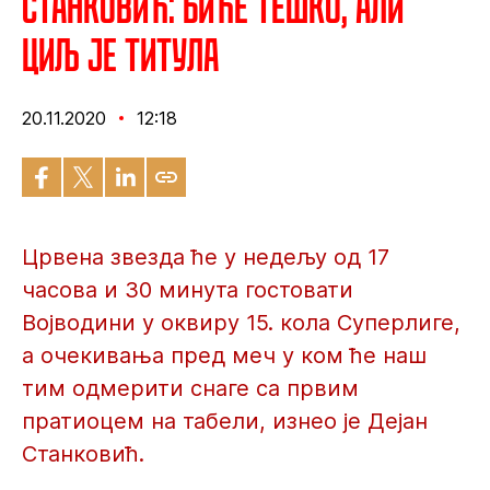
Станковић: Биће тешко, али
циљ је титула
20.11.2020
12:18
Црвена звезда ће у недељу од 17
часова и 30 минута гостовати
Војводини у оквиру 15. кола Суперлиге,
а очекивања пред меч у ком ће наш
тим одмерити снаге са првим
пратиоцем на табели, изнео је Дејан
Станковић.