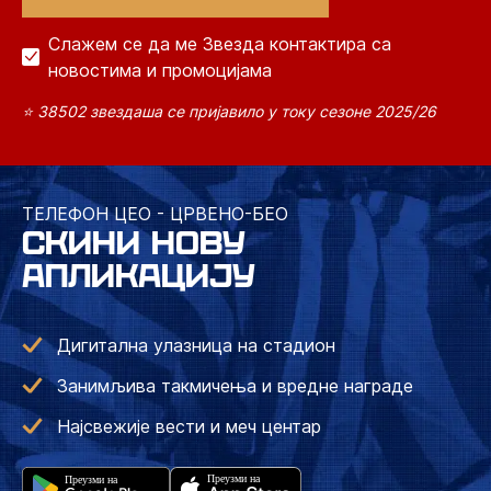
Слажем се да ме Звезда контактира са
новостима и промоцијама
⭐ 38502 звездаша се пријавило у току сезоне 2025/26
ТЕЛЕФОН ЦЕО - ЦРВЕНО-БЕО
СКИНИ НОВУ
АПЛИКАЦИЈУ
Дигитална улазница на стадион
Занимљива такмичења и вредне награде
Најсвежије вести и меч центар