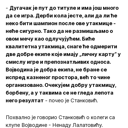
-
Дугачак је пут до титуле и има још много
да се игра. Дерби кола јесте, али да ли ће
неко бити шампион после ове утакмице -
неће сигурно. Тако да не размишљамо о
овом мечу као одлучујућем. Биће
квалитетна утакмица, снаге ће одмерити
две добре екипе које имају „личну карту“ у
смислу игре и препознатљивих односа.
Војводина је добра екипа, не бране се
испред казненог простора, већ то чине
организовано. Очекујем добру утакмицу,
борбену, а у таквима се не гледа лепота
него резултат
- почео је Станковић.
Похвално је говорио Станковић о колеги са
клупе Војводине - Ненаду Лалатовићу.