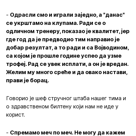
-
Одрасли смо и играли заједно, а "данас"
се укрштамо на клупама. Ради се о
одличном тренеру, показао је квалитет, јер
где год да је предводио тим направио је
добар резултат, а то ради и са Војводином,
са којом је прошле године успео да узме
трофеј. Рад се увек исплати, а он је вредан.
Желим му много среће и да овако настави,
прави је борац.
Говорио је шеф стручног штаба нашег тима и
о здравственом билтену који нам не иде у
корист.
-
Спремамо меч по меч. Не могу да кажем