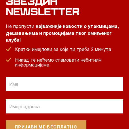
ЗВЕЗДИН
NEWSLETTER
Не пропусти
најважније новости о утакмицама,
дешавањима и промоцијама твог омиљеног
клуба
!
Кратки имејлови за које ти треба 2 минута
Никад те нећемо спамовати небитним
информацијама
Email
Email