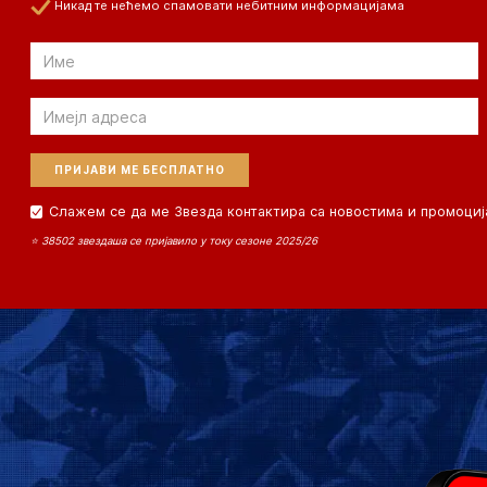
Никад те нећемо спамовати небитним информацијама
Email
Email
Слажем се да ме Звезда контактира са новостима и промоциј
⭐ 38502 звездаша се пријавило у току сезоне 2025/26