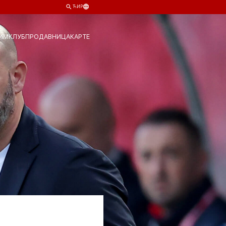
ЋИР
ИМ
КЛУБ
ПРОДАВНИЦА
КАРТЕ