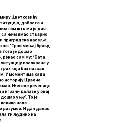
имиру Цветковићу
ституција, доброта и
мим тим што ми је дао
ам са њим имао стварно
 и приградска насеља,
као: “Трчи мењај браву,
е тога је дошао
, рекао сам му: “Бата
у ситуацију преокрене у
страх који бих назвао
ом. У моментима када
ао историју Црвене
к имао. Његове реченице
ви играчи долазе у овај
дошао у њу”. То је
м колико нове
ом разумео. И дан данас
ала ти људино на
.