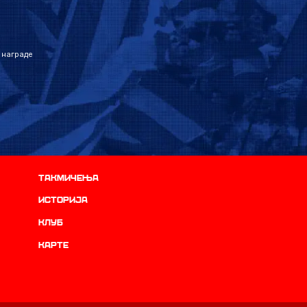
 награде
Такмичења
историја
Клуб
Карте