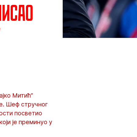
писао
у
ајко Митић”
је. Шеф стручног
ности посветио
оји је преминуо у