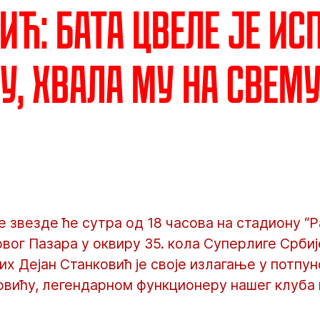
ић: Бата Цвеле је ис
у, хвала му на свем
звезде ће сутра од 18 часова на стадиону “Р
вог Пазара у оквиру 35. кола Суперлиге Срби
х Дејан Станковић је своје излагање у потпу
вићу, легендарном функционеру нашег клуба к
.