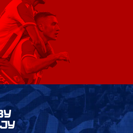
ВУ
ЈУ