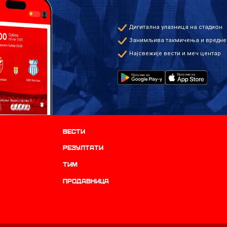
Дигитална улазница на стадион
Занимљива такмичења и вредне
Најсвежије вести и меч центар
Вести
резултати
ТИМ
продавница