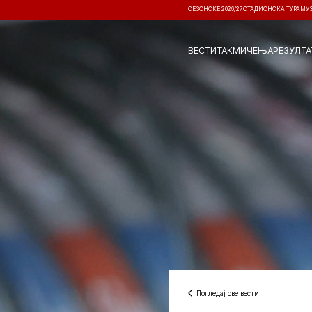
СЕЗОНСКЕ 2026/27
СТАДИОНСКА ТУРА
МУ
ВЕСТИ
ТАКМИЧЕЊА
РЕЗУЛТА
Погледај све вести