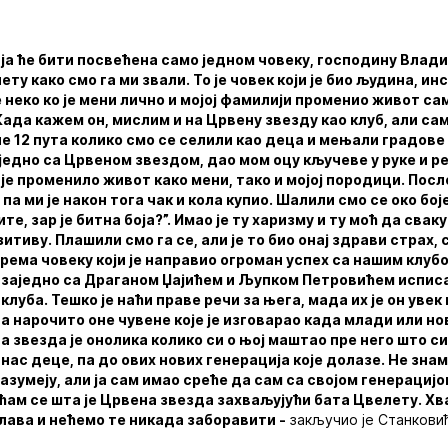
а ће бити посвећена само једном човеку, господину Влад
ту како смо га ми звали. То је човек који је био људина, ин
 неко ко је мени лично и мојој фамилији променио живот са
 Када кажем он, мислим и на Црвену звезду као клуб, али с
е 12 пута колико смо се селили као деца и мењали градове
једно са Црвеном звездом, дао мом оцу кључеве у руке и ре
о је променило живот како мени, тако и мојој породици. Посл
а ми је након тога чак и кола купио. Шалили смо се око боје
те, зар је битна боја?”. Имао је ту харизму и ту моћ да свак
озитиву. Плашили смо га се, али је то био онај здрави страх, 
ема човеку који је направио огроман успех са нашим клуб
је заједно са Драганом Џајићем и Љупком Петровићем испис
клуба. Тешко је наћи праве речи за њега, мада их је он уве
 а нарочито оне чувене које је изговарао када млади или но
на звезда је онолика колико си о њој маштао пре него што си 
 нас деце, па до ових нових генерација које долазе. Не зна
разумеју, али ја сам имао среће да сам са својом генерациј
ћам се шта је Црвена звезда захваљујући бата Цвелету. Хв
 слава и нећемо те никада заборавити -
закључио је Станковић