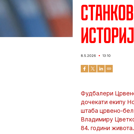
Станков
историј
8.5.2026
13:10
Фудбалери Црвене 
дочекати екипу Но
штаба црвено-бели
Владимиру Цветко
84. години живота