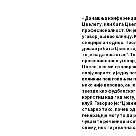
- Данашња конференциј
Цвелету, или бата Цвеле
професионалност. Он је
уговор још као клинцу.
специјалан однос. Посл
дошао је бата Цвеле за
то је сада ваш стан”. Т
професионални уговор, п
Цвеле, ако ми то заврши
своју корист, у једну п
великим поштовањем пр
нико није веровао, он 
звезде као фудбалског 
користим кад год могу,
клуб. Говорио је: “Црве
стварно тако, почев од
генерације могу то да 
чувам те реченице и се
свему, нек ти је вечна