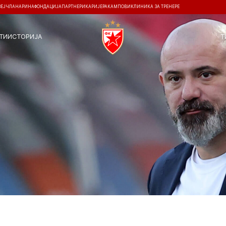
ЗЕЈ
ЧЛАНАРИНА
ФОНДАЦИЈА
ПАРТНЕРИ
КАРИЈЕРА
КАМПОВИ
КЛИНИКА ЗА ТРЕНЕРЕ
ТИ
ИСТОРИЈА
Т