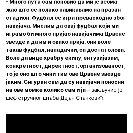
- Много пута сам поновио да ми је веома
жао што се полако навикавамо на празан
стадион. Фудбал се игра превасходно због
навијача. Мислим да овај фудбал који ми
играмо би много пријао навијачима Црвене
звезде и да им и овако прија, они воле
такав фудбал, нападачки, са доста голова.
Воле да виде храбру екипу, ентузијазам,
конкретност, директност, организованост,
то је оно што чини тим ове Црвене звезде
јаким. Сигуран сам да су навијачи поносни
на ове момке колико сам и ја
– закључио је
шеф стручног штаба Дејан Станковић.