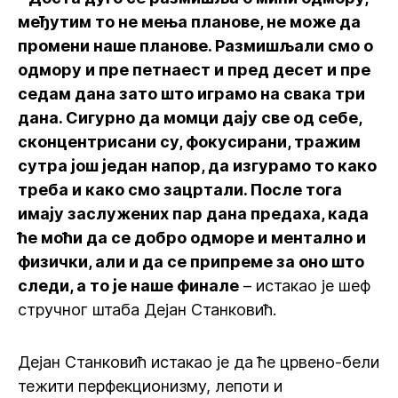
међутим то не мења планове, не може да
промени наше планове. Размишљали смо о
одмору и пре петнаест и пред десет и пре
седам дана зато што играмо на свака три
дана. Сигурно да момци дају све од себе,
сконцентрисани су, фокусирани, тражим
сутра још један напор, да изгурамо то како
треба и како смо зацртали. После тога
имају заслужених пар дана предаха, када
ће моћи да се добро одморе и ментално и
физички, али и да се припреме за оно што
следи, а то је наше финале
– истакао је шеф
стручног штаба Дејан Станковић.
Дејан Станковић истакао је да ће црвено-бели
тежити перфекционизму, лепоти и