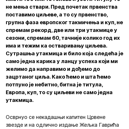
не мења ствари. Пред почетак првенства
поставимо циљеве, а то су првенство,
групна фаза европског такмичења и куп, не
спремам рекорд, две или три утакмице у
сезони, спремам 60, тачније колико год их
има и тежим ка остваривању циљева.
Сутрашња утакмица и било која следећа је
само једна карика у ланцу успеха који ми
желимо да направимо и дођемо до
зацртаног циља. Како ћемо и шта ћемо
потпуно је небитно, битна је титула,
Европа, куп, то су циљеви не само једна
утакмица.
Осврнуо се некадашњи капитен Црвене
звезде и на одлично издање Жељка Гаврића