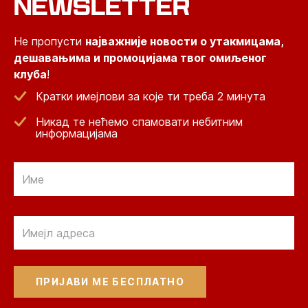
NEWSLETTER
Не пропусти
најважније новости о утакмицама,
дешавањима и промоцијама твог омиљеног
клуба
!
Кратки имејлови за које ти треба 2 минута
Никад те нећемо спамовати небитним
информацијама
Email
Email