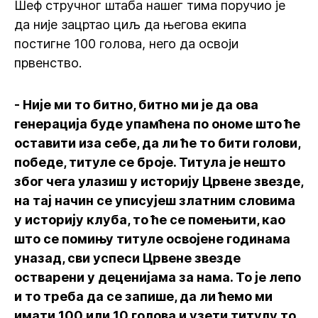
Шеф стручног штаба нашег тима поручио је
да није зацртао циљ да његова екипа
постигне 100 голова, него да освоји
првенство.
- Није ми то битно, битно ми је да ова
генерација буде упамћена по ономе што ће
оставити иза себе, да ли ће то бити голови,
победе, титуле се броје. Титула је нешто
због чега улазиш у историју Црвене звезде,
на тај начин се уписујеш златним словима
у историју клуба, то ће се помењити, као
што се помињу титуле освојене годинама
уназад, сви успеси Црвене звезде
остварени у деценијама за нама. То је лепо
и то треба да се запише, да ли ћемо ми
имати 100 или 10 голова и узети титулу то