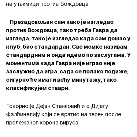
на утакмици против Вождовца.
- Презадовољан сам како је изгледао
против Вождовца, тако треба Гавра да
изгледа, тако је изгледао када сам дошао у
клуб, био стандардан. Све момке називам
стандардним и онда идемо по заслугама. У
моментима када Гавра није играо није
заслужио да игра, сада се полако подиже,
сигурно ће имати већу минутажу, тако
класификујем ствари.
Говорио је Дејан Станковић и о Дијегу
Фалћинелију који се вратио на терен после
прележаног корона вируса.