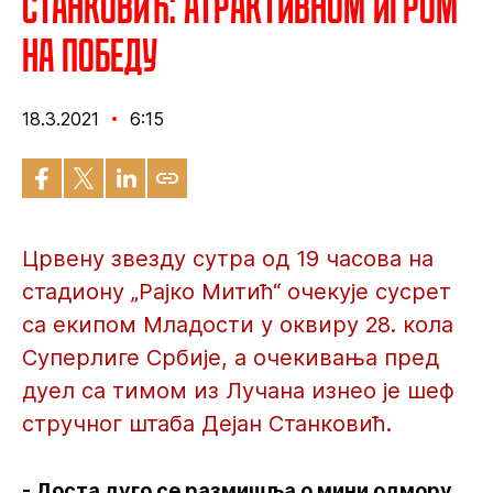
Станковић: Атрактивном игром
на победу
18.3.2021
6:15
Црвену звезду сутра од 19 часова на
стадиону „Рајко Митић“ очекује сусрет
са екипом Младости у оквиру 28. кола
Суперлиге Србије, а очекивања пред
дуел са тимом из Лучана изнео је шеф
стручног штаба Дејан Станковић.
- Доста дуго се размишља о мини одмору,