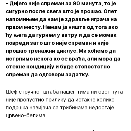
- Дијего није спреман за 90 минута, то је
сигурно после свега што је прошао. Опет
напомињем да нам је здравље играча на
првом месту. Немам ја ништа од тога ако
ћу њега да гурнем у ватру и да се момак
повреди зато што није спреман и није
прошао тренажни циклус. Ми хоћемо да
истрпимо некога ко се враћа, али мора да
стекне кондицију и буде стопостотно
спреман да одговори задатку.
Шеф стручног штаба нашег тима ни овог пута
није пропустио прилику да истакне колико
подршка навијача са трибинама недостаје
црвено-белима.