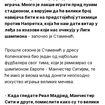
играча. Много је лакше играти пред пуним
стадионом, а верујем да ће велики број
навијача бити и на предстојећој утакмици
против Напретка, која ће нам дати ветар у
леђа за изазове који нас очекују у Лиги
шампиона
- започео је Стаменић.
Прошле сезоне је Стаменић у дресу
Копенхагена био један од најбољих
фудбалера свог тима, који је ремизирао са
шампионом Европе - Манчестер Ситијем, те
ће иако је веома млад донети неопходно
искуство играња великих мечева.
-
Када гледате Реал Мадрид, Манчестер
Сити и друге, помислите како су то велики