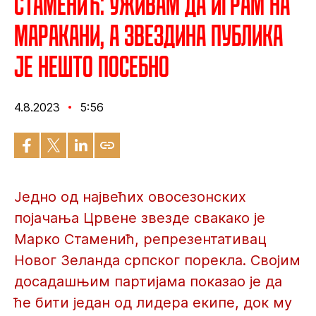
Стаменић: Уживам да играм на
Маракани, а Звездина публика
је нешто посебно
4.8.2023
5:56
Једно од највећих овосезонских
појачања Црвене звезде свакако је
Марко Стаменић, репрезентативац
Новог Зеланда српског порекла. Својим
досадашњим партијама показао је да
ће бити један од лидера екипе, док му