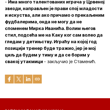
-
Има много талентованих играча у Црвеној
звезди, направљен је прави спој младости
и искуства, али ако причамо о прекаљеним
фудбалерима, онда не могу да не
споменем Мирка Иванића. Волим његов
стил, подсећа ме на Каку ког сам волео да
гледам у детињству. Играћу на којој год
позицији тренер буде тражио, јер је мој
циљ да будем у тиму и да се борим у
свакој утакмици
- закључио је Стаменић.