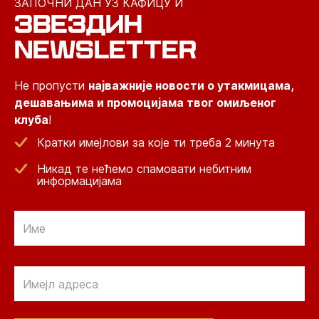
ЗАПОЧНИ ДАН УЗ КАФИЦУ И
ЗВЕЗДИН
NEWSLETTER
Не пропусти
најважније новости о утакмицама,
дешавањима и промоцијама твог омиљеног
клуба
!
Кратки имејлови за које ти треба 2 минута
Никад те нећемо спамовати небитним
информацијама
Email
Email