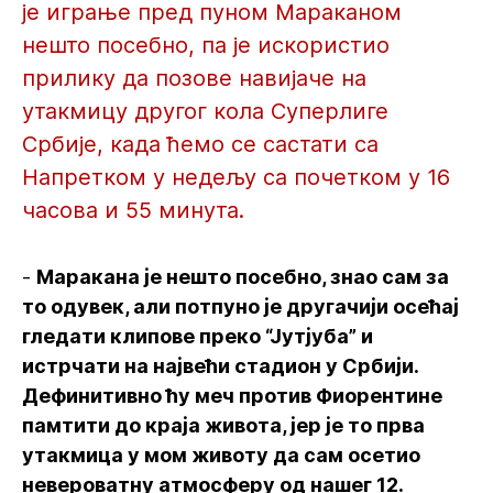
је играње пред пуном Мараканом
нешто посебно, па је искористио
прилику да позове навијаче на
утакмицу другог кола Суперлиге
Србије, када ћемо се састати са
Напретком у недељу са почетком у 16
часова и 55 минута.
-
Маракана је нешто посебно, знао сам за
то одувек, али потпуно је другачији осећај
гледати клипове преко “Јутјуба” и
истрчати на највећи стадион у Србији.
Дефинитивно ћу меч против Фиорентине
памтити до краја живота, јер је то прва
утакмица у мом животу да сам осетио
невероватну атмосферу од нашег 12.