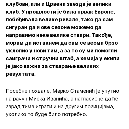
клубови, али и Црвена звезда је велики
клуб. У прошлости је била првак Европе,
побеђивала велике ривале, тако да сам
сигуран да и ове сезоне можемо да
направимо неке велике ствари. Такође,
морам да истакнем да сам се веома брзо
уклопио у нови тим, а за то су ми помогли
саиграчи и стручни штаб, а хемија у екипи
је јако важна за стварање великих
резултата.
Посебне похвале, Марко Стаменић је упутио
на рачун Мирка Иванића, а нагласио је да ће
зарад тима играти и на другим позицијама,
уколико то буде било потребно.