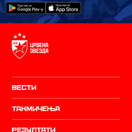
Вести
Такмичења
резултати