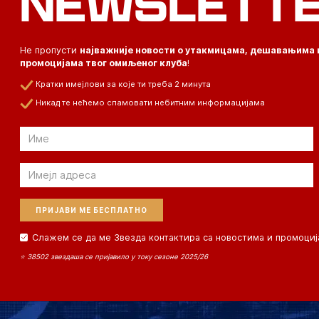
NEWSLETT
Не пропусти
најважније новости о утакмицама, дешавањима 
промоцијама твог омиљеног клуба
!
Кратки имејлови за које ти треба 2 минута
Никад те нећемо спамовати небитним информацијама
Email
Email
Слажем се да ме Звезда контактира са новостима и промоциј
⭐ 38502 звездаша се пријавило у току сезоне 2025/26