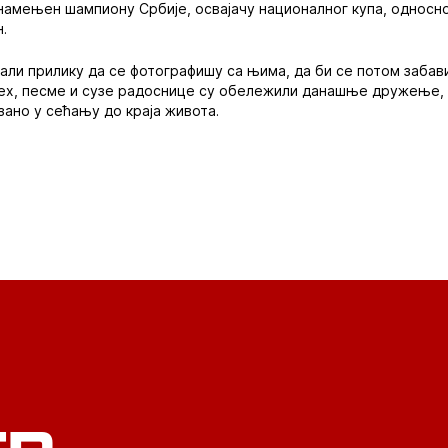
намењен шампиону Србије, освајачу националног купа, односно о
.
али прилику да се фотографишу са њима, да би се потом забави
мех, песме и сузе радоснице су обележили данашње дружење, 
ано у сећању до краја живота.