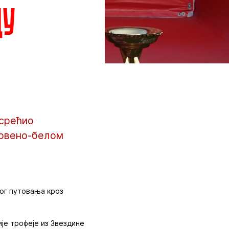
ду
усрећио
 црвено-белом
лог путовања кроз
је трофеје из Звездине