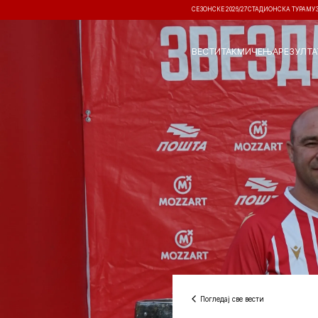
СЕЗОНСКЕ 2026/27
СТАДИОНСКА ТУРА
МУ
ВЕСТИ
ТАКМИЧЕЊА
РЕЗУЛТА
Погледај све вести