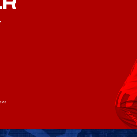
ER
и
ама