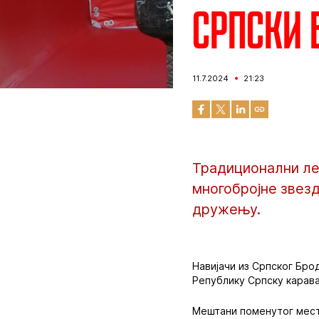
Српски 
11.7.2024
21:23
Традиционални ле
многобројне звезд
дружењу.
Навијачи из Српског Бр
Републику Српску карава
Мештани поменутог места