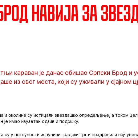
Брод навија за Звез
тњи караван је данас обишао Српски Брод и 
аше из овог места, који су уживали у сјајном
ода и околине су истицали звездашко опредељење, а током це
н је имао изузетан одзив и подршку.
 су у потпуности испунили градски трг и поздравили најчувени