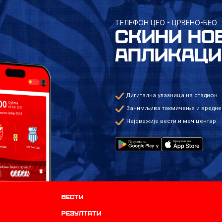
ТЕЛЕФОН ЦЕО - ЦРВЕНО-БЕО
СКИНИ НО
АПЛИКАЦИ
Дигитална улазница на стадион
Занимљива такмичења и вредне
Најсвежије вести и меч центар
Вести
резултати