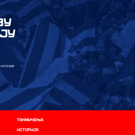
ВУ
ЈУ
 награде
Такмичења
историја