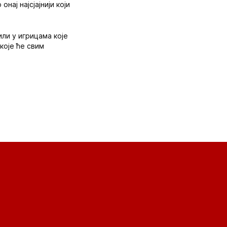
нај најсјајнији који
ли у игрицама које
које ће свим