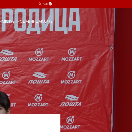
ЋИР
ИМ
КЛУБ
ПРОДАВНИЦА
КАРТЕ