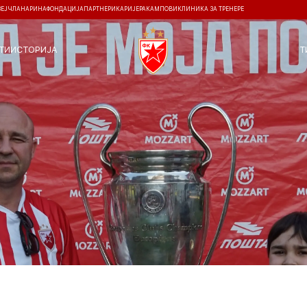
ЗЕЈ
ЧЛАНАРИНА
ФОНДАЦИЈА
ПАРТНЕРИ
КАРИЈЕРА
КАМПОВИ
КЛИНИКА ЗА ТРЕНЕРЕ
ТИ
ИСТОРИЈА
Т