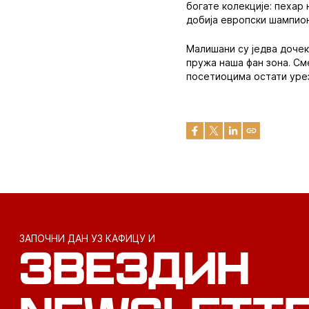
богате колекције: пехар 
добија европски шампион
Малишани су једва дочек
пружа наша фан зона. С
посетиоцима остати урез
ЗАПОЧНИ ДАН УЗ КАФИЦУ И
ЗВЕЗДИН