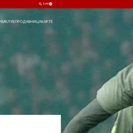
ЋИР
ИМ
КЛУБ
ПРОДАВНИЦА
КАРТЕ