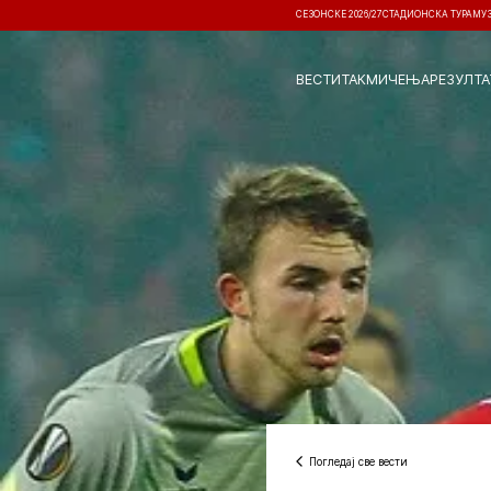
СЕЗОНСКЕ 2026/27
СТАДИОНСКА ТУРА
МУ
ВЕСТИ
ТАКМИЧЕЊА
РЕЗУЛТА
Погледај све вести