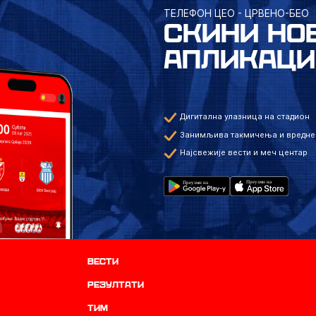
ТЕЛЕФОН ЦЕО - ЦРВЕНО-БЕО
СКИНИ НО
АПЛИКАЦИ
Дигитална улазница на стадион
Занимљива такмичења и вредне
Најсвежије вести и меч центар
Вести
резултати
ТИМ