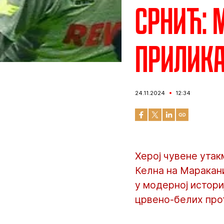
Срнић: 
прилика
24.11.2024
12:34
Херој чувене утак
Келна на Маракани
у модерној истори
црвено-белих про