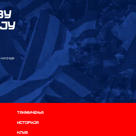
ВУ
ЈУ
 награде
Такмичења
историја
Клуб