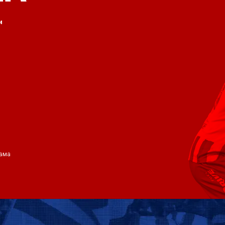
и
ама