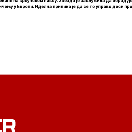
 екипе на врхунском нивоу. Звезда је заслужила да обрадуј
чењу у Европи. Иделна прилика је да се то управо деси п
ER