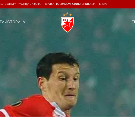
ЗЕЈ
ЧЛАНАРИНА
ФОНДАЦИЈА
ПАРТНЕРИ
КАРИЈЕРА
КАМПОВИ
КЛИНИКА ЗА ТРЕНЕРЕ
ТИ
ИСТОРИЈА
Т