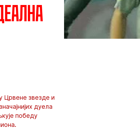
деална
ђу Црвене звезде и
значајнијих дуела
љкује победу
иона.