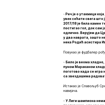
-
Реч је о утакмици која
увек сећати свега што 
2017/18 је била камен 
постигао гол, док сам 
одлично. Верујем да Ц
у два наврата, зашто не
нека Родић асистира И
Повукао је фудбалер рођ
-
Било је веома хладно,
пуном Мараканом хладно
поготово када се игра 
са звездашима радоват
Истакао је Славољуб Срн
навијача.
-
У Лиги шампиона нема