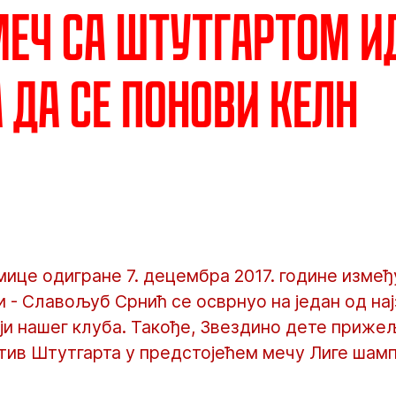
Меч са Штутгартом и
 да се понови Келн
мице одигране 7. децембра 2017. године изме
 - Славољуб Срнић се осврнуо на један од нај
ји нашег клуба. Такође, Звездино дете приже
тив Штутгарта у предстојећем мечу Лиге шамп