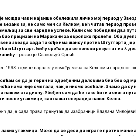
 је можда чак и највише обележила лично мој период у Звез
је везано за, не само меч са Келном, већ читав период пров
темељац за све наредне успехе. Келн смо победили два пута
ја био прецизан на Маракани за европско пролеће. Оба дуе
рвена звезда сада такође има шансу против Штутгарта, јер
 би и Штутгарт. Бићу срећан да се понови резултат из 7. де
ванићу
- рекао је Славољуб Срнић.
ен 1993. године паралелу између меча са Келном и наредног о
 сећам се да је терен на одређеним деловима био бео од м
ћа нама није сметала, чак је нисмо осећали. Знамо да су н
на нашем стадиону. Убеђен сам да ће тако бити и овога пута
и после утакмице, као наша генерација након Келна.
ић да је сада прави тренутак да изабраници Владана Милојеви
 лаких утакмица. Може да се деси да играте против мање 