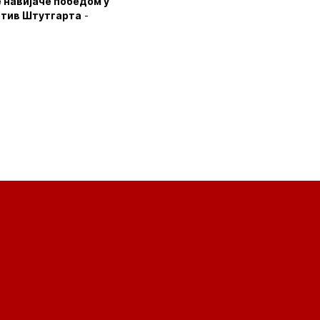
е навијаче победом у
ротив Штутгарта
-