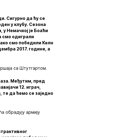
ди. Сигурно да ћу се
еден у клубу. Сезона
, у Немачкој је Боаћи
ла смо одиграли
 ако смо победили Келн
цембра 2017. године, а
кршаја са Штутгартом.
раза. Међутим, пред
авијачи 12. играч,
, те да ћемо се заједно
ћа обрадују армију
атрактивног