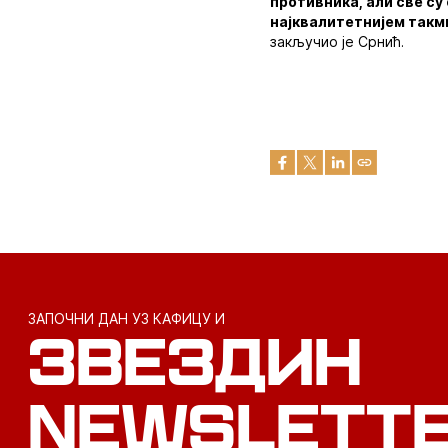
противника, али све су
најквалитетнијем такми
закључио је Срнић.
ЗАПОЧНИ ДАН УЗ КАФИЦУ И
ЗВЕЗДИН
NEWSLETT