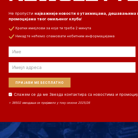
Не пропусти
најважније новости о утакмицама, дешавањима 
промоцијама твог омиљеног клуба
!
Кратки имејлови за које ти треба 2 минута
Никад те нећемо спамовати небитним информацијама
Email
Email
Слажем се да ме Звезда контактира са новостима и промоциј
⭐ 38502 звездаша се пријавило у току сезоне 2025/26