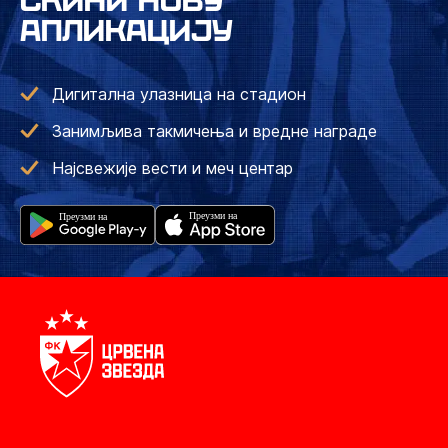
СКИНИ НОВУ
АПЛИКАЦИЈУ
Дигитална улазница на стадион
Занимљива такмичења и вредне награде
Најсвежије вести и меч центар