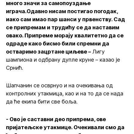
много значи за самопоуздање
играча.Одавно нисам постигао погодак,
иако сам имао пар шанси у првенству. Сад
се припремам и трудићу се да наставим
овако. Припреме морају квалитетно да се
одраде како бисмо били спремни да
остваримо зацртане циљеве –
Лигу
шампиона и одбрану дупле круне – казао је
Срнић.
Шапчанин се осврнуо и на очекивања од
контролних утакмица, као и на то да се нада
да ће екипа бити све боља.
- Ово је саставни део припрема, ове
пријатељске утакмице. Очекивали смо да