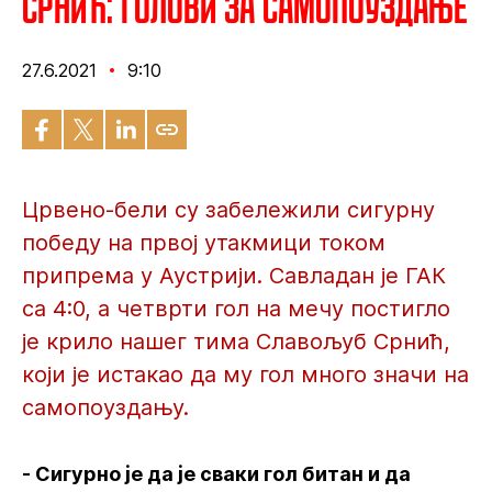
Срнић: Голови за самопоуздање
27.6.2021
9:10
Црвено-бели су забележили сигурну
победу на првој утакмици током
припрема у Аустрији. Савладан је ГАК
са 4:0, а четврти гол на мечу постигло
је крило нашег тима Славољуб Срнић,
који је истакао да му гол много значи на
самопоуздању.
- Сигурно је да је сваки гол битан и да