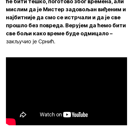
ће бити тешко, поготово због времена, али
мислим да је Мистер задовољан виђеним и
најбитније да смо се истрчали и да је све
прошло без повреда. Верујем да ћемо бити
све бољи како време буде одмицало –
закључио је Срнић.