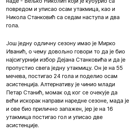
наде - Вељко Николић који је кубурио са
повредом и уписао осам утакмица, као и
Никола Станковић са седам наступа и два
гола.
Још једну одличну сезону имао је Мирко
Иванић, о чему довољно говори то да је био
најсигурнији избор Дејана Станковића и да је
пропустио свега једну утакмицу. Он је на 55
мечева, постигао 24 гола и поделио осам
асистенција. Алтернативу је чинио млади
Петар Станић, момак од ког се очекује да
већи искорак направи наредне сезоне, мада је
и ове био прилично запажен, јер је на 16
утакмица постигао гол и уписао две
асистенције.