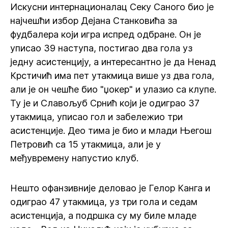
Искусни интернационалац Секу Саного био је
најчешћи избор Дејана Станковића за
фудбалера који игра испред одбране. Он је
уписао 39 наступа, постигао два гола уз
једну асистенцију, а интересантно је да Ненад
Крстичић има пет утакмица више уз два гола,
али је он чешће био "џокер" и улазио са клупе.
Ту је и Славољуб Срнић који је одиграо 37
утакмица, уписао гол и забележио три
асистенције. Део тима је био и млади Његош
Петровић са 15 утакмица, али је у
међувремену напустио клуб.
Нешто офанзивније деловао је Гелор Канга и
одиграо 47 утакмица, уз три гола и седам
асистенција, а подршка су му биле младе