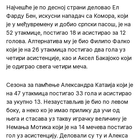
Најчешће је по десној страни деловао Ел
Фарду Бен, искусни нападач са Комора, који
је у међувремену и добио српски пасош, је на
52 утакмице, постигао 18 и асистирао за 12
голова. Алтернатива му је био Филипо Фалко
који је на 26 утакмица постигао два гола уз
четири асистенције, као и Аксел Бакајоко који
је одиграо свега четири меча.
Сезона за памћење Александра Катаија који је
на 47 утакмица постигао 33 гола и асистирао
за укупно 13. Незаустављив је био по левом
боку, а неко ко је имао прилику да учи од
њега и стасава уз такву играчку величину је
Немања Мотика који је на 14 мечева постигао
гол уз асистенцију. Деловали су ту и Алекса