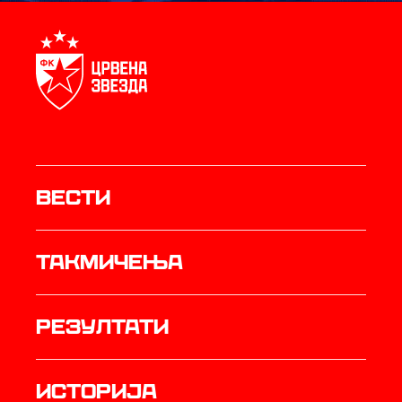
Вести
Такмичења
резултати
историја