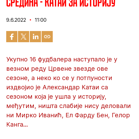
Средина - Катаи за историју
9.6.2022
11:00
Укупно 16 фудбалера наступало је у
везном реду Црвене звезде ове
сезоне, а неко ко се у потпуности
издвојио је Александар Катаи са
сезоном која је ушла у историју,
међутим, ништа слабије нису деловали
ни Мирко Иванић, Ел Фарду Бен, Гелор
Канга...