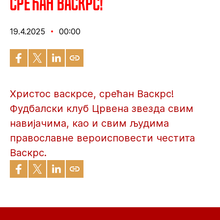
Срећан Васкрс!
19.4.2025
00:00
Христос васкрсе, срећан Васкрс!
Фудбалски клуб Црвена звезда свим
навијачима, као и свим људима
православне вероисповести честита
Васкрс.