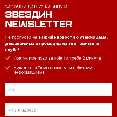
ЗАПОЧНИ ДАН УЗ КАФИЦУ И
ЗВЕЗДИН
NEWSLETTER
Не пропусти
најважније новости о утакмицама,
дешавањима и промоцијама твог омиљеног
клуба
!
Кратки имејлови за које ти треба 2 минута
Никад те нећемо спамовати небитним
информацијама
Email
Email