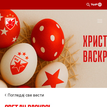
ЋИР
Погледај све вести