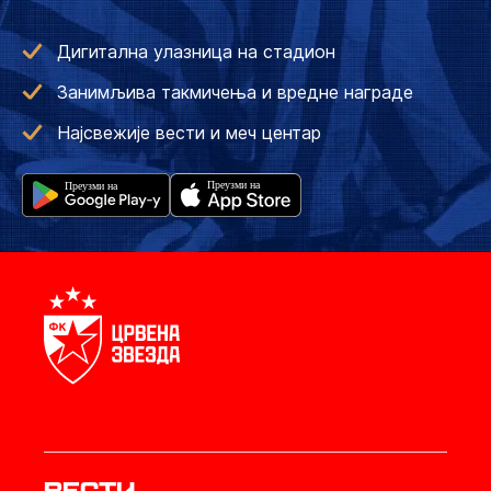
Дигитална улазница на стадион
Занимљива такмичења и вредне награде
Најсвежије вести и меч центар