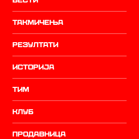
Вести
Такмичења
резултати
историја
ТИМ
Клуб
продавница