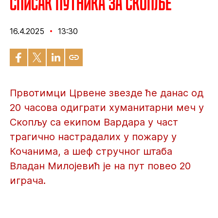
Списак путника за Скопље
16.4.2025
13:30
Првотимци Црвене звезде ће данас од
20 часова одиграти хуманитарни меч у
Скопљу са екипом Вардара у част
трагично настрадалих у пожару у
Кочанима, а шеф стручног штаба
Владан Милојевић је на пут повео 20
играча.