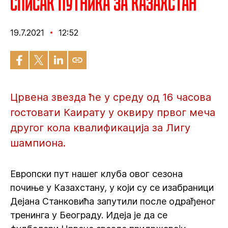
Списак путника за Казахстан
19.7.2021
12:52
Црвена звезда ће у среду од 16 часова
гостовати Каирату у оквиру првог меча
другог кола квалификација за Лигу
шампиона.
Европски пут нашег клуба овог сезона
почиње у Казахстану, у који су се изабраници
Дејана Станковића запутили после одрађеног
тренинга у Београду. Идеја је да се