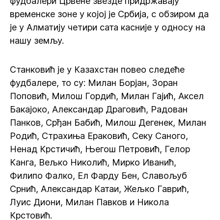
фудбалери Црвене звезде придржавају
временске зоне у којој је Србија, с обзиром да
је у Алматију четири сата касније у односу на
нашу земљу.
Станковић је у Казахстан повео следеће
фудбалере, то су: Милан Борјан, Зоран
Поповић, Милош Гордић, Милан Гајић, Аксел
Бакајоко, Александар Драговић, Радован
Панков, Срђан Бабић, Милош Дегенек, Милан
Родић, Страхиња Ераковић, Секу Саного,
Ненад Крстичић, Његош Петровић, Гелор
Канга, Вељко Николић, Мирко Иванић,
Филипо Фалко, Ел Фарду Бен, Славољуб
Срнић, Александар Катаи, Жељко Гаврић,
Луис Диони, Милан Павков и Никола
Крстовић.