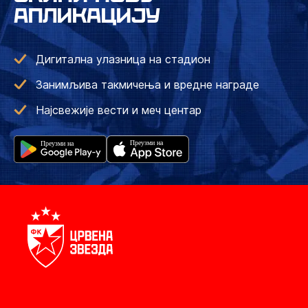
АПЛИКАЦИЈУ
Дигитална улазница на стадион
Занимљива такмичења и вредне награде
Најсвежије вести и меч центар