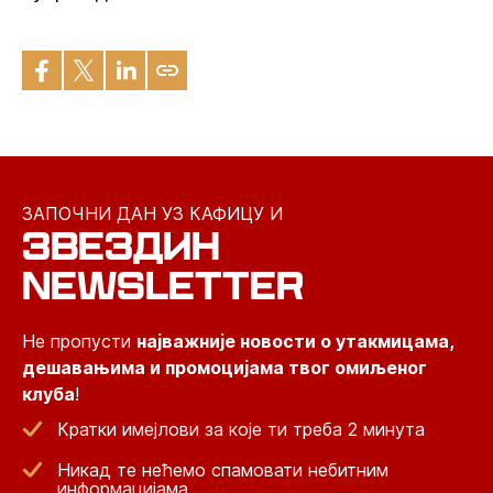
ЗАПОЧНИ ДАН УЗ КАФИЦУ И
ЗВЕЗДИН
NEWSLETTER
Не пропусти
најважније новости о утакмицама,
дешавањима и промоцијама твог омиљеног
клуба
!
Кратки имејлови за које ти треба 2 минута
Никад те нећемо спамовати небитним
информацијама