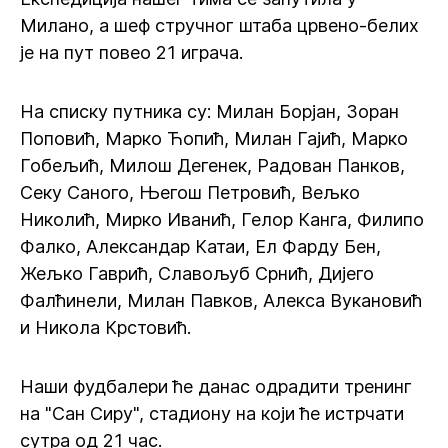
Милано, а шеф стручног штаба црвено-белих
је на пут повео 21 играча.
На списку путника су: Милан Борјан, Зоран
Поповић, Марко Ћопић, Милан Гајић, Марко
Гобељић, Милош Дегенек, Радован Панков,
Секу Саного, Његош Петровић, Вељко
Николић, Мирко Иванић, Гелор Канга, Филипо
Фалко, Александар Катаи, Ел Фарду Бен,
Жељко Гаврић, Славољуб Срнић, Дијего
Фалћинели, Милан Павков, Алекса Вукановић
и Никола Крстовић.
Наши фудбалери ће данас одрадити тренинг
на "Сан Сиру", стадиону на који ће истрчати
сутра од 21 час.