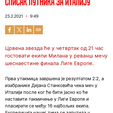
Списак путника за Италију
23.2.2021
9:49
Црвена звезда ће у четвртак од 21 час
гостовати екипи Милана у реванш мечу
шеснаестине финала Лиге Европе.
Прва утакмица завршена је резултатом 2:2, а
изабранике Дејана Станковића чека меч у
Италији после ког ће бити јасно ко ће
наставити такмичење у Лиги Европе и
пласирати се међу 16 најбољих екипа.
Експедиција нашег тима се запутила у