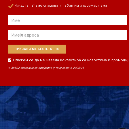
Никад те нећемо спамовати небитним информацијама
Email
Email
Слажем се да ме Звезда контактира са новостима и промоциј
⭐ 38502 звездаша се пријавило у току сезоне 2025/26