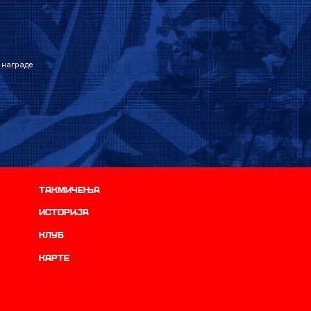
 награде
Такмичења
историја
Клуб
Карте