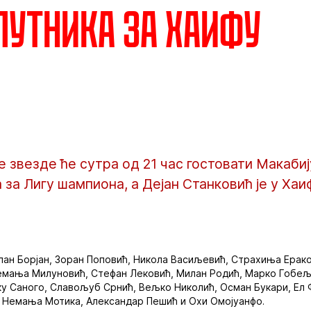
путника за Хаифу
звезде ће сутра од 21 час гостовати Макабију
 за Лигу шампиона, а Дејан Станковић је у Хаи
илан Борјан, Зоран Поповић, Никола Васиљевић, Страхиња Ерак
емања Милуновић, Стефан Лековић, Милан Родић, Марко Гобељи
ку Саного, Славољуб Срнић, Вељко Николић, Осман Букари, Ел
, Немања Мотика, Александар Пешић и Охи Омојуанфо.