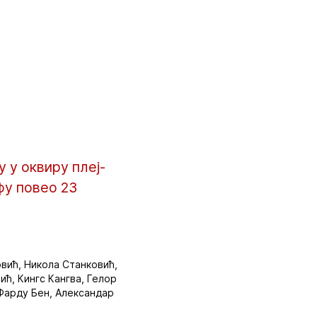
 у оквиру плеј-
фу повео 23
овић, Никола Станковић,
ћ, Кингс Кангва, Гелор
 Фарду Бен, Александар