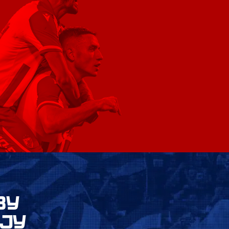
ВУ
ЈУ