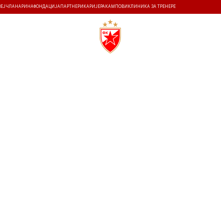
ЗЕЈ
ЧЛАНАРИНА
ФОНДАЦИЈА
ПАРТНЕРИ
КАРИЈЕРА
КАМПОВИ
КЛИНИКА ЗА ТРЕНЕРЕ
ТИ
ИСТОРИЈА
Т