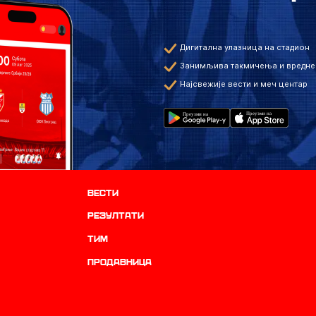
Дигитална улазница на стадион
Занимљива такмичења и вредне
Најсвежије вести и меч центар
Вести
резултати
ТИМ
продавница