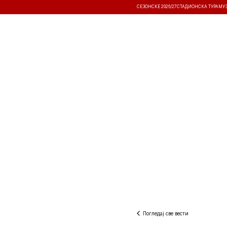
СЕЗОНСКЕ 2026/27
СТАДИОНСКА ТУРА
МУ
ВЕСТИ
ТАКМИЧЕЊА
РЕЗУЛТА
Погледај све вести