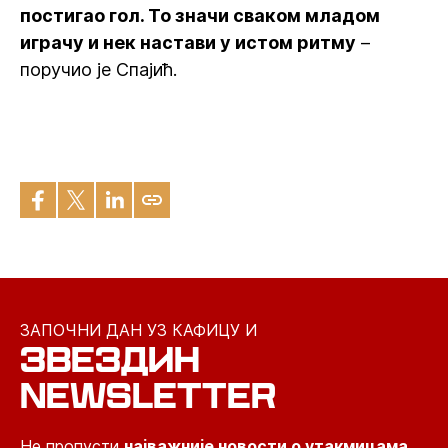
постигао гол. То значи сваком младом
играчу и нек настави у истом ритму
–
поручио је Спајић.
ЗАПОЧНИ ДАН УЗ КАФИЦУ И
ЗВЕЗДИН
NEWSLETTER
Не пропусти
најважније новости о утакмицама,