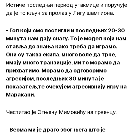
Истиче последњи период утакмице и поручује
да је то кључ за пролаз у Лигу шампиона.
- Гол који смо постигли и последњих 20-30
минута нам дају снагу. То је модел који нам
ставља до знања како треба да играмо.
Они су таква екипа, много воле да трче,
имају много транзиције, ми то морамо да
прихватимо. Морамо да одговоримо
агресијом, последњих 30 минута је
показатељ,те очекујем агресивнију игру на
Маракани.
Честитао је Огњену Мимовићу на првенцу.
-
Веома ми је драго због њега што је