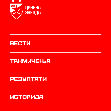
Вести
Такмичења
резултати
историја