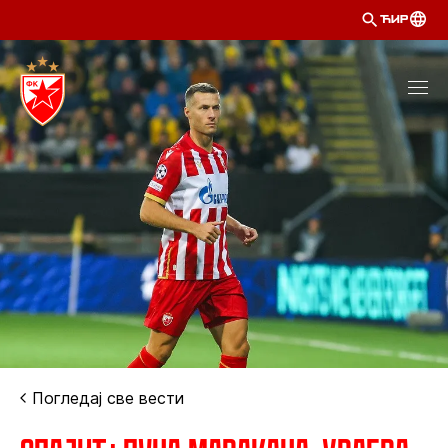
ЋИР
Погледај све вести