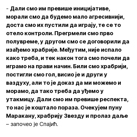
-
Дали смо им превише иницијативе,
морали смо да будемо мало агресивнији,
доста смо их пустили да играју, те се то
отело контроли. Прегрмели смо прво
полувреме, у другом смо се договорили да
изађемо храбрије. Међутим, није испало
како треба, и тек након тога смо почели да
играмо на прави начин. Били смо храбрији,
постигли смо гол, висио је и други у
ваздуху, али то је доказ да ми можемо и
морамо, да тако треба да уђемо у
утакмицу. Дали смо им превише респекта,
то нас је коштало пораза. Очекујем пуну
Маракану, храбрију Звезду и пролаз даље
– започео је Спајић.