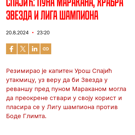
Спајић: Пуна Маракана, храбра
Звезда и Лига шампиона
20.8.2024
23:20
Резимирао је капитен Урош Спајић
утакмицу, уз веру да би Звезда у
реваншу пред пуном Мараканом могла
да преокрене ствари у своју корист и
пласира се у Лигу шампиона против
Боде Глимта.