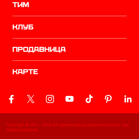
ТИМ
Клуб
продавница
Карте
Copyright © 2011 -
2026
ФК Црвена звезда званични портал. Сва
права задржана.