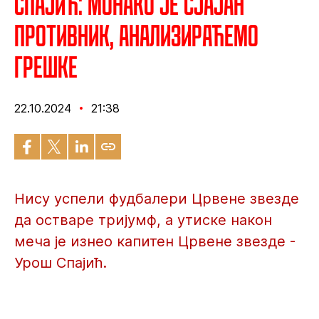
Спајић: Монако је сјајан
противник, анализираћемо
грешке
22.10.2024
21:38
Нису успели фудбалери Црвене звезде
да остваре тријумф, а утиске након
меча је изнео капитен Црвене звезде -
Урош Спајић.