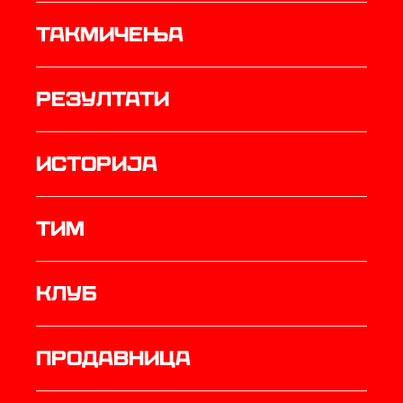
Такмичења
резултати
историја
ТИМ
Клуб
продавница