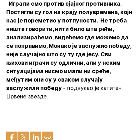
-
Играли смо против сјајног противника.
Постигли су гол на крају полувремена, који
нас је пореметио у потпуности. Не треба
ништа говорити, нити било шта рећи,
анализираћемо, видећемо где можемо да
се поправимо, Монако је заслужио победу,
није случајно што су ту где јесу. Сви
њихови играчи су одлични, али у неким
ситуацијама нисмо имали ни среће,
међутим они су у сваком случају
заслужили победу
- подвукао је капитен
Црвене звезде.