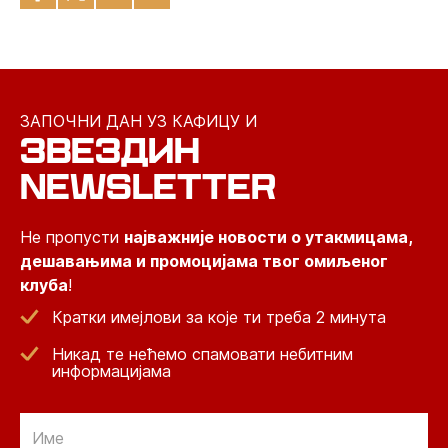
ЗАПОЧНИ ДАН УЗ КАФИЦУ И
ЗВЕЗДИН
NEWSLETTER
Не пропусти
најважније новости о утакмицама,
дешавањима и промоцијама твог омиљеног
клуба
!
Кратки имејлови за које ти треба 2 минута
Никад те нећемо спамовати небитним
информацијама
Email