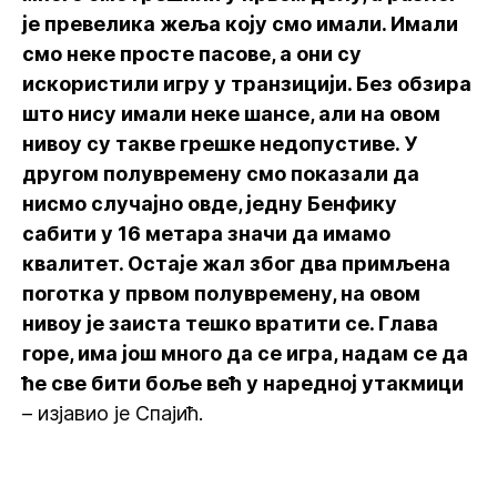
је превелика жеља коју смо имали. Имали
смо неке просте пасове, а они су
искористили игру у транзицији. Без обзира
што нису имали неке шансе, али на овом
нивоу су такве грешке недопустиве. У
другом полувремену смо показали да
нисмо случајно овде, једну Бенфику
сабити у 16 метара значи да имамо
квалитет. Остаје жал због два примљена
поготка у првом полувремену, на овом
нивоу је заиста тешко вратити се. Глава
горе, има још много да се игра, надам се да
ће све бити боље већ у наредној утакмици
– изјавио је Спајић.