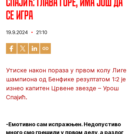
Спајић: Глава горе, има још да
се игра
19.9.2024
21:10
Утиске након пораза у првом колу Лиге
шампиона од Бенфике резултатом 1:2 је
изнео капитен Црвене звезде – Урош
Спајић.
-Емотивно сам испражњен. Недопустиво
много смо грешили у првом делу, а разлог