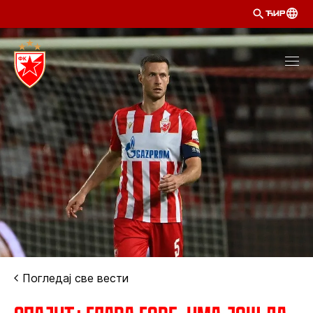
ЋИР
Погледај све вести