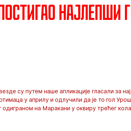
постигао најлепши г
езде су путем наше апликације гласали за на
тимаца у априлу и одлучили да је то гол Урош
 одиграном на Маракани у оквиру трећег кола