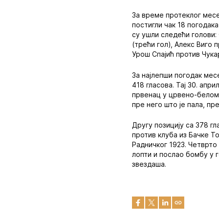
За време протеклог месе
постигли чак 18 погодака
су ушли следећи голови: 
(трећи гол), Алекс Виго 
Урош Спајић против Чукар
За најлепши погодак мес
418 гласова. Тај 30. апр
првенац у црвено-белом д
пре него што је пала, п
Другу позицију са 378 гл
против клуба из Бачке То
Радничког 1923. Четврто 
лопти и послао бомбу у 
звездаша.