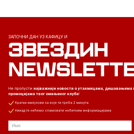
ЗАПОЧНИ ДАН УЗ КАФИЦУ И
ЗВЕЗДИН
NEWSLETT
Не пропусти
најважније новости о утакмицама, дешавањима 
промоцијама твог омиљеног клуба
!
Кратки имејлови за које ти треба 2 минута
Никад те нећемо спамовати небитним информацијама
Email