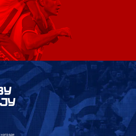
ВУ
ЈУ
 награде