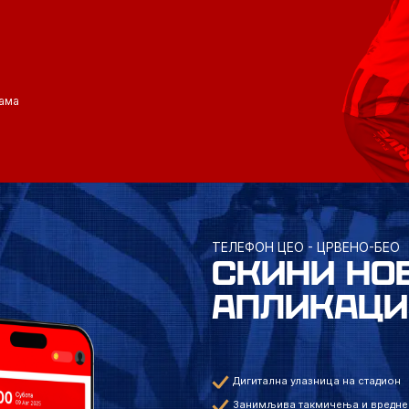
ама
ТЕЛЕФОН ЦЕО - ЦРВЕНО-БЕО
СКИНИ НО
АПЛИКАЦИ
Дигитална улазница на стадион
Занимљива такмичења и вредне