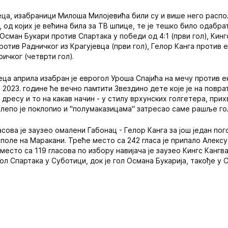
ца, изабраници Милоша Милојевића били су и више него распо
, од којих је већина била за ТВ шпице, те је тешко било одабрат
Осман Букари против Спартака у победи од 4:1 (први гол), Кин
против Радничког из Крагујевца (први гол), Гелор Канга против 
ичког (четврти гол).
еца априла изабран је еврогол Уроша Спајића на мечу против е
ил 2023. године ће вечно памтити Звездино дете које је на повр
ресу и то на какав начин - у стилу врхунских голгетера, прихв
релепо је поклопио и "полумаказицама" затресао саме рашље го
асова је заузео омалени Габонац - Гелор Канга за још један по
поле на Маракани. Треће место са 242 гласа је припало Алексу
место са 119 гласова по избору навијача је заузео Кингс Кангва
гол Спартака у Суботици, док је гол Османа Букарија, такође у