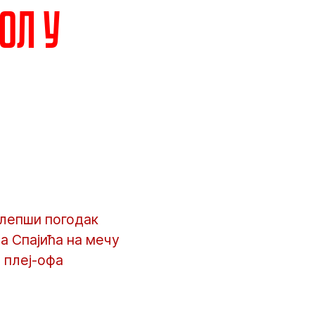
ол у
јлепши погодак
а Спајића на мечу
 плеј-офа