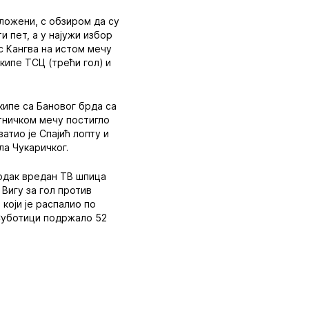
ложени, с обзиром да су
и пет, а у најужи избор
гс Кангва на истом мечу
екипе ТСЦ (трећи гол) и
кипе са Бановог брда са
атничком мечу постигло
атио је Спајић лопту и
ла Чукаричког.
годак вредан ТВ шпица
 Вигу за гол против
 који је распалио по
 Суботици подржало 52