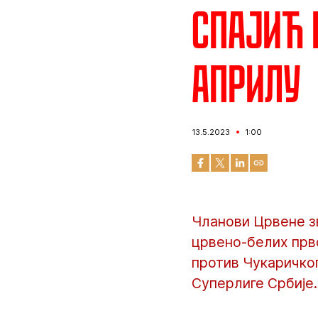
Спајић 
априлу
13.5.2023
1:00
Чланови Црвене зв
црвено-белих прво
против Чукаричког
Суперлиге Србије.