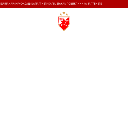
ЗЕЈ
ЧЛАНАРИНА
ФОНДАЦИЈА
ПАРТНЕРИ
КАРИЈЕРА
КАМПОВИ
КЛИНИКА ЗА ТРЕНЕРЕ
ТИ
ИСТОРИЈА
Т