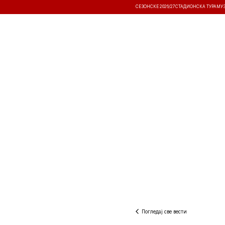
СЕЗОНСКЕ 2026/27
СТАДИОНСКА ТУРА
МУ
ВЕСТИ
ТАКМИЧЕЊА
РЕЗУЛТА
Погледај све вести