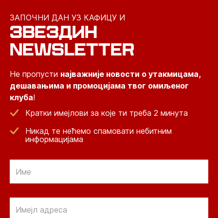
ЗАПОЧНИ ДАН УЗ КАФИЦУ И
ЗВЕЗДИН
NEWSLETTER
Не пропусти
најважније новости о утакмицама,
дешавањима и промоцијама твог омиљеног
клуба
!
Кратки имејлови за које ти треба 2 минута
Никад те нећемо спамовати небитним
информацијама
Email
Email