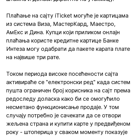
Плаћање на сајту iTicket могуће је картицама
из система Виза, МастерКард, Маестро,
АмЕкс и Дина. Купци који приликом онлајн
плаћања користе кредитне картице Банке
Интеза могу одабрати да пакете карата плате
на највише три рате.
Током периода високе посећености сајта
активираће се "електронски ред" када систем
пушта ограничен број корисника на сајт према
редоследу доласка како би се омогућило
несметано функционисање продаје. У том
случају потребно је сачекати да се отвори
жељена страна и купити карте у предвиђеном
року - штоперица у сваком моменту показује