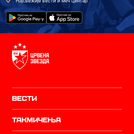
Најсвежије вести и меч центар
Вести
Такмичења