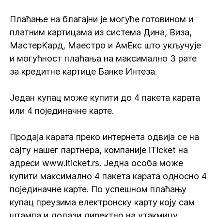
Плаћање на благајни је могуће готовином и
платним картицама из система Дина, Виза,
МастерКард, Маестро и АмЕкс што укључује
и могућност плаћања на максимално 3 рате
за кредитне картице Банке Интеза.
Један купац може купити до 4 пакета карата
или 4 појединачне карте.
Продаја карата преко интернета одвија се на
сајту нашег партнера, компаније iTicket на
адреси www.iticket.rs. Једна особа може
купити максимално 4 пакета карата односно 4
појединачне карте. По успешном плаћању
купац преузима електронску карту коју сам
штампа и долази директно на утакмицу.