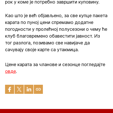
рок у коме је потребно завршити куповину.
Као што је већ објављено, за све купце пакета
карата по пуној цени спремамо додатне
погодности у пролећној полусезони о чему ће
клуб благовремено обавестити јавност. Из
тог разлога, позивамо све навијаче да
сачувају своје карте са утакмица.
Цене карата за чланове и сезонце погледајте
овде
.