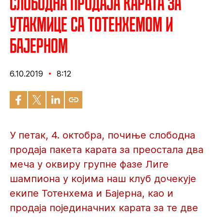
Слободна продаја карата за
утакмице са Тотенхемом и
Бајерном
6.10.2019
8:12
У петак, 4. октобра, почиње слободна
продаја пакета карата за преостала два
меча у оквиру групне фазе Лиге
шампиона у којима наш клуб дочекује
екипе Тотенхема и Бајерна, као и
продаја појединачних карата за те две