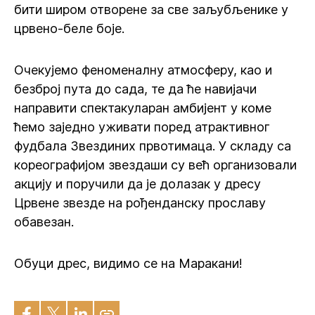
бити широм отворене за све заљубљенике у
црвено-беле боје.
Очекујемо феноменалну атмосферу, као и
безброј пута до сада, те да ће навијачи
направити спектакуларан амбијент у коме
ћемо заједно уживати поред атрактивног
фудбала Звездиних првотимаца. У складу са
кореографијом звездаши су већ организовали
акцију и поручили да је долазак у дресу
Црвене звезде на рођенданску прославу
обавезан.
Обуци дрес, видимо се на Маракани!