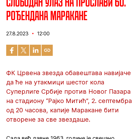
Слободан улаз на прослави 60.
рођендана Маракане
27.8.2023
12:00
ФК Црвена звезда обавештава навијаче
да ће на утакмици шестог кола
Суперлиге Србије против Новог Пазара
на стадиону “Рајко Митић”, 2. септембра
од 20 часова, капије Маракане бити
отворене за све звездаше.
Сада већ давне 1963. године је свечано