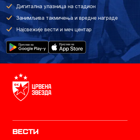
Дигитална улазница на стадион
Занимљива такмичења и вредне награде
Најсвежије вести и меч центар
Вести