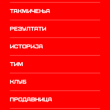
Такмичења
резултати
историја
ТИМ
Клуб
продавница