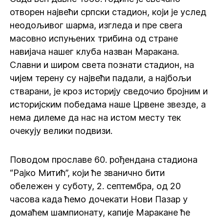
отворен највећи српски стадион, који је услед
неодољивог шарма, изгледа и пре свега
масовно испуњених трибина од стране
навијача нашег клуба назван Маракана.
Славни и широм света познати стадион, на
чијем терену су највећи падали, а најбољи
стварани, је кроз историју сведочио бројним и
историјским победама наше Црвене звезде, а
нема дилеме да нас на истом месту тек
очекују велики подвизи.
Поводом прославе 60. рођендана стадиона
“Рајко Митић”, који ће званично бити
обележен у суботу, 2. септембра, од 20
часова када ћемо дочекати Нови Пазар у
домаћем шампионату, капије Маракане ће