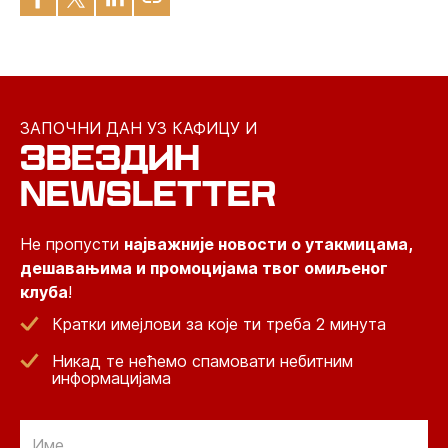
ЗАПОЧНИ ДАН УЗ КАФИЦУ И
ЗВЕЗДИН
NEWSLETTER
Не пропусти
најважније новости о утакмицама,
дешавањима и промоцијама твог омиљеног
клуба
!
Кратки имејлови за које ти треба 2 минута
Никад те нећемо спамовати небитним
информацијама
Email