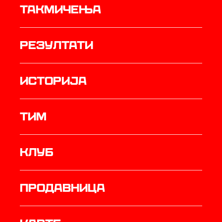
Такмичења
резултати
историја
ТИМ
Клуб
продавница