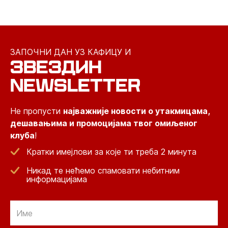
ЗАПОЧНИ ДАН УЗ КАФИЦУ И
ЗВЕЗДИН
NEWSLETTER
Не пропусти
најважније новости о утакмицама,
дешавањима и промоцијама твог омиљеног
клуба
!
Кратки имејлови за које ти треба 2 минута
Никад те нећемо спамовати небитним
информацијама
Email