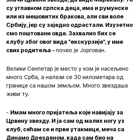
су углавном српска деца, има и румунске
или из мешовитих бракова, али сви воле
Србију, јер су заједно одрастали. Изузетно
смо поштовани овде. Захвалио бих се
клубу због овог вида "екскурзије", у име
свих родитеља -
почео је Јоргован.
Велики Сенпетар је место у ком је насељено
много Срба, а налази се 30 километара од
границе са нашом земљом. Много звездаша
живи ту.
-
Имам много пријатеља који навијају за
Црвену звезду. И ја сам од малих ногу уз
клуб, сећам се и прве утакмице, меча са
Динамо Дрезденом, када сам био на