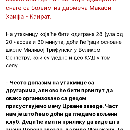
снаге са бољим из двомеча Макаби
Хаифа - Каират.
На утакмицу која ће бити одиграна 28. јула од
20 часова и 30 минута, доћи ће ђаци основне
школе Миливој Трифунски у Великом
Сенпетру, који су уједно и део КУД у том
селу.
-
Често долазим на утакмице са
другарима, али ово ће бити први пут да
овако организовано са децом
присуствујемо мечу Црвене звезде. Част
нам је што ћемо доћи да гледамо вољени
клуб. Деца ће имати прилику да виде шта
значи Црвена звезда, да виде Маракану. То