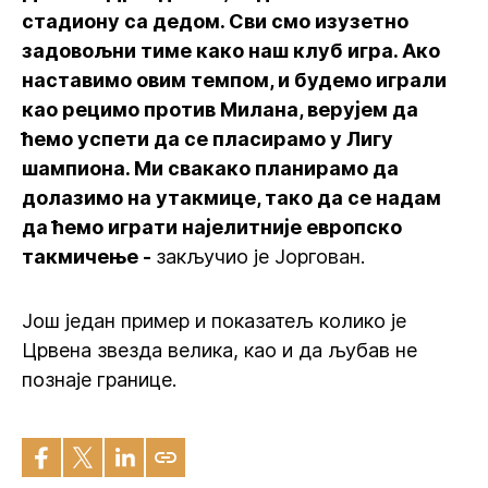
стадиону са дедом. Сви смо изузетно
задовољни тиме како наш клуб игра. Ако
наставимо овим темпом, и будемо играли
као рецимо против Милана, верујем да
ћемо успети да се пласирамо у Лигу
шампиона. Ми свакако планирамо да
долазимо на утакмице, тако да се надам
да ћемо играти најелитније европско
такмичење -
закључио је Јоргован.
Још један пример и показатељ колико је
Црвена звезда велика, као и да љубав не
познаје границе.