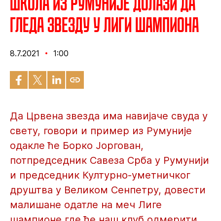
Школа из Румуније долази да
гледа Звезду у Лиги шампиона
8.7.2021
1:00
Да Црвена звезда има навијаче свуда у
свету, говори и пример из Румуније
одакле ће Борко Јоргован,
потпредседник Савеза Срба у Румунији
и председник Културно-уметничког
друштва у Великом Сенпетру, довести
малишане одатле на меч Лиге
шампионе где ће наш клуб одмерити