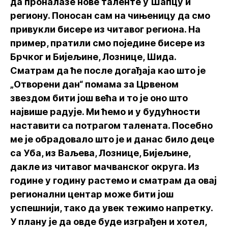
да проналазе нове таленте у Шапцу и
региону. Поносан сам на чињеницу да смо
привукли бисере из читавог региона. На
пример, пратили смо поједине бисере из
Брчког и Бијељине, Лознице, Шида.
Сматрам да ће после догађаја као што је
„Отворени дан“ помама за Црвеном
звездом бити још већа и то је оно што
највише радује. Ми ћемо и у будућности
наставити са потрагом талената. Посебно
ме је обрадовало што је и данас било деце
са Уба, из Ваљева, Лознице, Бијељине,
дакле из читавог мачванског округа. Из
године у годину растемо и сматрам да овај
регионални центар може бити још
успешнији, тако да увек тежимо напретку.
У плану је да овде буде изграђен и хотел,