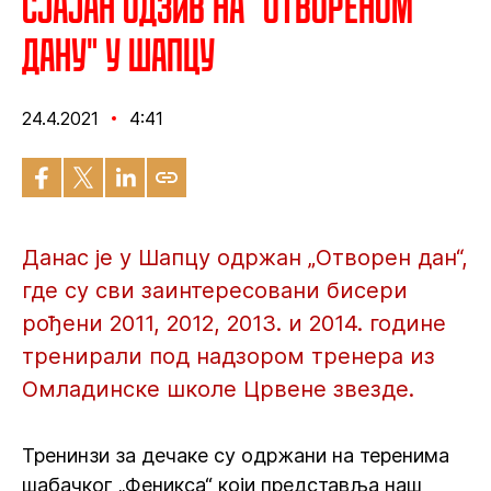
Сјајан одзив на "Отвореном
дану" у Шапцу
24.4.2021
4:41
Данас је у Шапцу одржан „Отворен дан“,
где су сви заинтересовани бисери
рођени 2011, 2012, 2013. и 2014. године
тренирали под надзором тренера из
Омладинске школе Црвене звезде.
Тренинзи за дечаке су одржани на теренима
шабачког „Феникса“ који представља наш