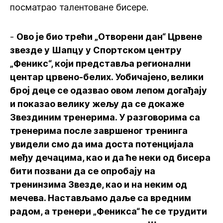
посматрао талентоване бисере.
-
Ово је био трећи „Отворени дан“ Црвене
звезде у Шапцу у Спортском центру
„Феникс“, који представља регионални
центар црвено-белих. Уобичајено, велики
број деце се одазвао овом лепом догађају
и показао велику жељу да се докаже
Звездиним тренерима. У разговорима са
тренерима после завршеног тренинга
увидели смо да има доста потенцијала
међу дечацима, као и да ће неки од бисера
бити позвани да се опробају на
тренинзима Звезде, као и на неким од
мечева. Настављамо даље са вредним
радом, а тренери „Феникса“ ће се трудити