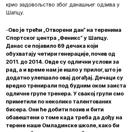
крио задовољство због данашњег одзива у
Шапцу.
-
Ово је трећи „Отворени дан“ на теренима
Спортског центра „Феникс“ у Шапцу.
Данас се појавило 69 дечака који
обухватају четири генерације, почев од
2011. до 2014. Овде су одлични услови за
рад, а и време нам је ишло у прилог, што је
додатно улепшало овај догађај. Дечаци су
вредно тренирали под будним оком заиста
одличне групе тренера. У свакој групи смо
приметили по неколико талентованих
бисера. Они ће добити позив и бити
обавештени о томе када треба да дођу на
терене наше Омладинске школе, како би