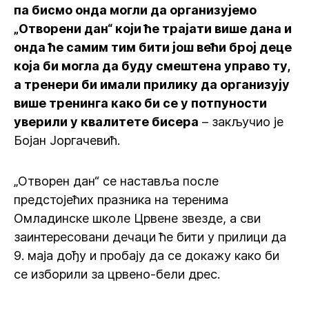
па бисмо онда могли да организујемо
„Отворени дан“ који ће трајати више дана и
онда ће самим тим бити још већи број деце
која би могла да буду смештена управо ту,
а тренери би имали прилику да организују
више тренинга како би се у потпуности
уверили у квалитете бисера
– закључио је
Бојан Јоргачевић.
„Отворен дан“ се наставља после
предстојећих празника на теренима
Омладинске школе Црвене звезде, а сви
заинтересовани дечаци ће бити у прилици да
9. маја дођу и пробају да се докажу како би
се изборили за црвено-бели дрес.