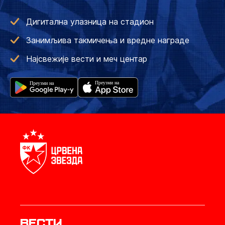
Дигитална улазница на стадион
Занимљива такмичења и вредне награде
Најсвежије вести и меч центар
Вести