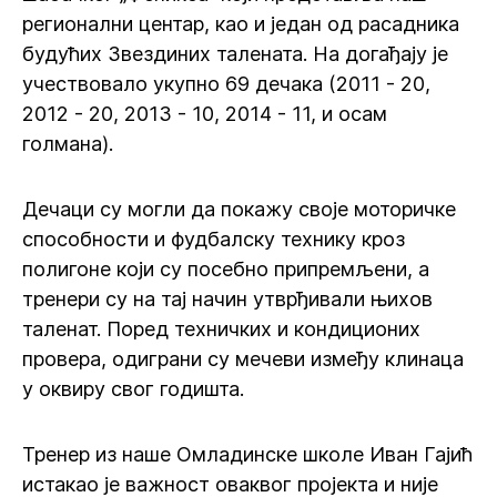
регионални центар, као и један од расадника
будућих Звездиних талената. На догађају је
учествовало укупно 69 дечака (2011 - 20,
2012 - 20, 2013 - 10, 2014 - 11, и осам
голмана).
Дечаци су могли да покажу своје моторичке
способности и фудбалску технику кроз
полигоне који су посебно припремљени, а
тренери су на тај начин утврђивали њихов
таленат. Поред техничких и кондиционих
провера, одиграни су мечеви између клинаца
у оквиру свог годишта.
Тренер из наше Омладинске школе Иван Гајић
истакао је важност оваквог пројекта и није