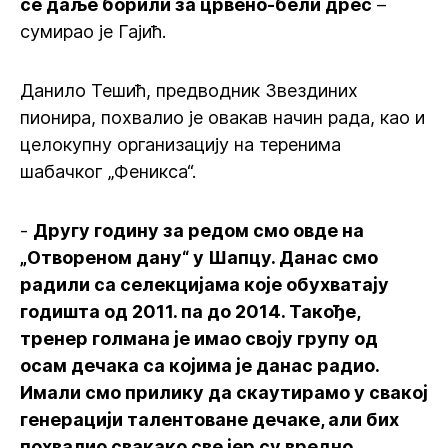
се даље борили за црвено-бели дрес
–
сумирао је Гајић.
Данило Тешић, предводник Звездиних
пионира, похвалио је овакав начин рада, као и
целокупну организацију на теренима
шабачког „Феникса“.
-
Другу годину за редом смо овде на
„Отвореном дану“ у Шапцу. Данас смо
радили са селекцијама које обухватају
годишта од 2011. па до 2014. Такође,
тренер голмана је имао своју групу од
осам дечака са којима је данас радио.
Имали смо прилику да скаутирамо у свакој
генерацији талентоване дечаке, али бих
похвалио свакако све јер су вредно