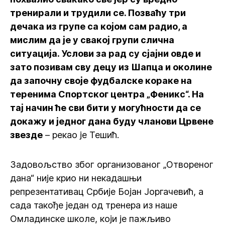
тренирали и трудили се. Позваћу три
дечака из групе са којом сам радио, а
мислим да је у свакој групи слична
ситуација. Услови за рад су сјајни овде и
зато позивам сву децу из Шапца и околине
да започну своје фудбалске кораке на
теренима Спортског центра „Феникс“. На
тај начин ће сви бити у могућности да се
докажу и једног дана буду чланови Црвене
звезде
– рекао је Тешић.
Задовољство због организованог „Отвореног
дана“ није крио ни некадашњи
репрезентативац Србије Бојан Јоргачевић, а
сада такође један од тренера из наше
Омладинске школе, који је пажљиво