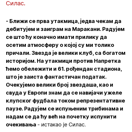
Силас.
- Ближи се прва утакмица, једва чекам да
дебитујем и заиграм на Маракани. Радујем
се што ћу коначно имати прилику да
осетим атмосферу о којој су ми толико
причали. Звезда је велики клуб, са богатом
историјом. На утакмици против Напретка
ћемо обележити и 61. рођендан стадиона,
што је заиста фантастичан податак.
Очекујемо велики број звездаша, као и
свуда у Европи знам да се навијачи ужеле
клупског фудбала током репрезентативне
паузе. Радујем се испуњеним трибинама и
надам се да ћу већ на почетку испунити
очекивања
- истакао је Силас.