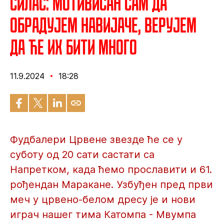
Силас: Мотивисан сам да
обрадујем навијаче, верујем
да ће их бити много
11.9.2024
18:28
Фудбалери Црвене звезде ће се у
суботу од 20 сати састати са
Напретком, када ћемо прославити и 61.
рођендан Маракане. Узбуђен пред први
меч у црвено-белом дресу је и нови
играч нашег тима Катомпа - Мвумпа