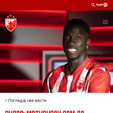
ЋИР
Погледај све вести