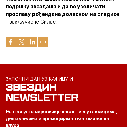
подршку звездаша и да ће увеличати
прославу рођендана доласком на стадион
-
закључио је Силас.
ЗАПОЧНИ ДАН УЗ КАФИЦУ И
ЗВЕЗДИН
NEWSLETTER
Не пропусти
најважније новости о утакмицама,
дешавањима и промоцијама твог омиљеног
клуба
!