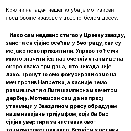
Крилни нападач нашег клуба је мотивисан
пред бројне изазове у црвено-белом дресу.
- Иако сам недавно стигао у Црвену звезду,
заиста се сјајно осећам у Београду, сви су
ме јако лепо прихватили. Управо то ће ми
много значити јер нас очекују утакмице на
скоро свака три дана, што никада није
лако. Тренутно смо фокусирани само на
меч против Напретка, а касније ћемо
размишљати о Лиги шампиона и вечитом
дербију. Мотивисан сам да на првој
утакмици у Звездином дресу обрадујем
наше навијаче тријумфом, који би био
сјајна увертира за наставак овог
такмичарског циклуса. Верујем у велику