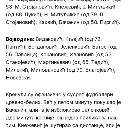
53. М. Стојановић), Кнежевић, Ј. Митуљикић
(од 88. Лукић), Н. Митуљикић (од 79. Л.
Стојановић), Кахвић, Бачанин (од 58. Пиргић).
Војводина:
Видаковић, Кљајић (од 72.
Пантић), Богдановић, Јеленковић, Батос (од
56. Павлица), Кокановић, Ивановић (од 53.
Станојевић), Мартинкевич (од 65. Тедић),
Милетић, Миловановић (од 70. Благојевић),
Новевски.
Кренули су офанзивно у сусрет фудбалери
црвено-белих. Већ у петом минуту покушао је
Бачанин, али га је изблокирао Јеленковић.
Два минута касније још једна прилика за наш
тим. Кнежевић је шутирао са дистанце, али је