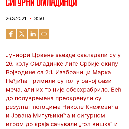
Сигурни омладинци
26.3.2021
3:50
Јуниори Црвене звезде савладали су у
26. колу Омладинке лиге Србије екипу
Војводине са 2:1. Изабраници Марка
Неђића примили су гол у раној фази
меча, али их то није обесхрабрило. Већ
до полувремена преокренули су
резултат погоцима Николе Кнежевића
и Јована Митуљикића и сигурном
игром до краја сачували „гол вишка“ и