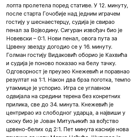
лопта пролетела поред стативе. У 12. минуту,
после старта Гочобије над једним играчем
гостију у шеснаестерцу, судија је свирао
пенал за Војводину. Сигуран извођач био је
Новевски – 0:1. Нови пенал, овога пута за
Црвену звезду догодио се у 16. минуту.
Голман гостију Видаковић оборио је Кахвића
и судија је поново показао на белу тачку.
Одговорност је преузео Кнежевић и поравнао
резултат на 1:1. Након два брза поготка, темпо
утакмице је успорио. Игра се углавном
одвијала на средини терена без конретних
прилика, све до 34. минута. Кнежевић је
центрирао из слободног ударца, а највиши у
скоку био је Јован Митуљикић за вођство
црвено-белих од 2:1. Пет минута касније нова