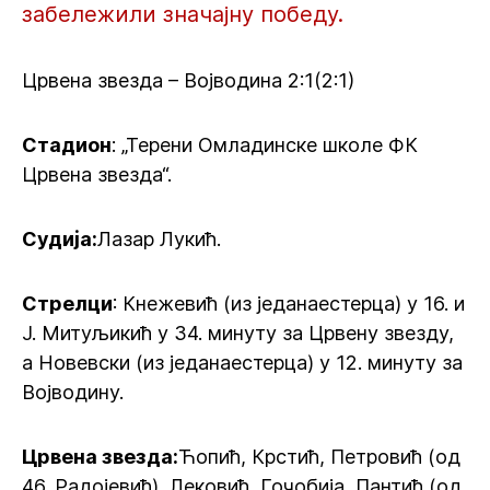
забележили значајну победу.
Црвена звезда – Војводина 2:1(2:1)
Стадион
: „Терени Омладинске школе ФК
Црвена звезда“.
Судија:
Лазар Лукић.
Стрелци
: Кнежевић (из једанаестерца) у 16. и
Ј. Митуљикић у 34. минуту за Црвену звезду,
а Новевски (из једанаестерца) у 12. минуту за
Војводину.
Црвена звезда:
Ћопић, Крстић, Петровић (од
46. Радојевић), Лековић, Гочобија, Пантић (од