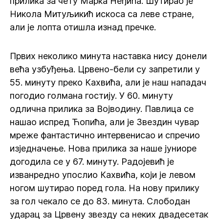
прилика за чету Марка Неђића. Шутирао је
Никола Митуљикић искоса са леве стране,
али је лопта отишла изнад пречке.
Првих неколико минута наставка нису донели
већа узбуђења. Црвено-бели су запретили у
55. минуту преко Кахвића, али је наш нападач
погодио голмана гостију. У 60. минуту
одлична прилика за Војводину. Павлица се
нашао испред Ћопића, али је Звездин чувар
мреже фантастично интервенисао и спречио
изједначење. Нова прилика за наше јуниоре
догодила се у 67. минуту. Радојевић је
изванредно упослио Кахвића, који је левом
ногом шутирао поред гола. На нову прилику
за гол чекало се до 83. минута. Слободан
ударац за Црвену звезду са неких двадесетак