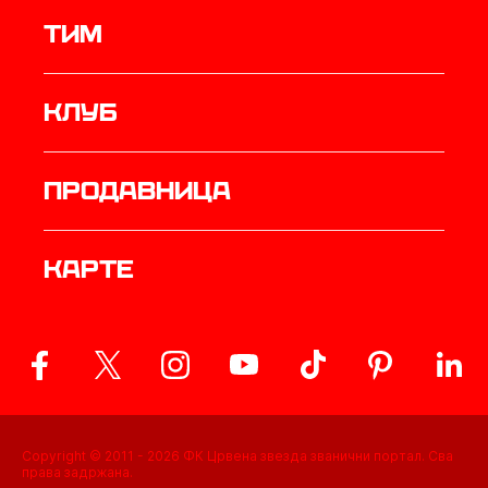
ТИМ
Клуб
продавница
Карте
Copyright © 2011 -
2026
ФК Црвена звезда званични портал. Сва
права задржана.