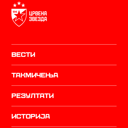
Вести
Такмичења
резултати
историја