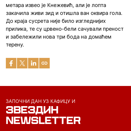
метара извео је Кнежевић, али је лопта
закачила живи зид и отишла ван оквира гола.
До краја сусрета није било изгледнијих
прилика, те су црвено-бели сачували преност
и забележили нова три бода на домаћем
терену.
ЗАПОЧНИ ДАН УЗ КАФИЦУ И
ЗВЕЗДИН
NEWSLETTER