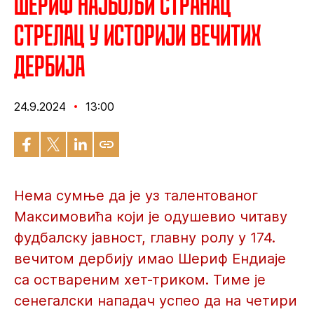
Шериф најбољи странац
стрелац у историји вечитих
дербија
24.9.2024
13:00
Нема сумње да је уз талентованог
Максимовића који је одушевио читаву
фудбалску јавност, главну ролу у 174.
вечитом дербију имао Шериф Ендиаје
са оствареним хет-триком. Тиме је
сенегалски нападач успео да на четири