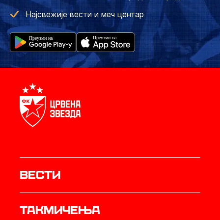
Најсвежије вести и меч центар
Вести
Такмичења