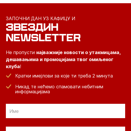
ЗАПОЧНИ ДАН УЗ КАФИЦУ И
ЗВЕЗДИН
NEWSLETTER
Не пропусти
најважније новости о утакмицама,
дешавањима и промоцијама твог омиљеног
клуба
!
Кратки имејлови за које ти треба 2 минута
Никад те нећемо спамовати небитним
информацијама
Email
Email