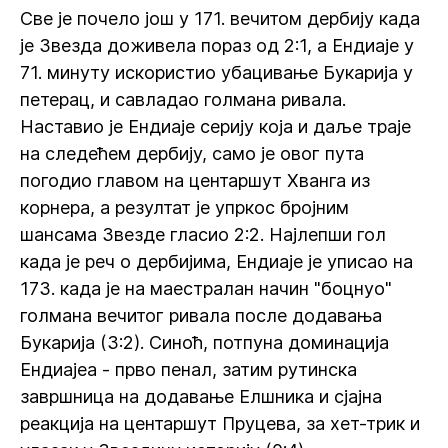
Све је почело још у 171. вечитом дербију када
је Звезда доживела пораз од 2:1, а Ендиаје у
71. минуту искористио убацивање Букарија у
петерац, и савладао голмана ривала.
Наставио је Ендиаје серију која и даље траје
на следећем дербију, само је овог пута
погодио главом на центаршут Хванга из
корнера, а резултат је упркос бројним
шансама Звезде гласио 2:2. Најлепши гол
када је реч о дербијима, Ендиаје је уписао на
173. када је на маестралан начин "боцнуо"
голмана вечитог ривала после додавања
Букарија (3:2). Синоћ, потпуна доминација
Ендиајеа - прво пенал, затим рутинска
завршница на додавање Елшника и сјајна
реакција на центаршут Пруцева, за хет-трик и