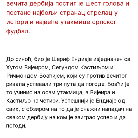
вечита дербија постигне шест голова и
постане најбољи странац стрелац у
историји највеће утакмице српског
фудбал.
До синоћ, био је Шериф Ендиаје изједначен са
Хугом Вијеиром, Сегундом Кастиљом и
Ричмондом Боаћијем, који су против вечитог
ривала успевали три пута да погоде. Боаћи је
то учинио на осам утакмица, а Вијеира и
Кастиљо на четири. Успешнији је Ендиаје од
свих, с обзиром на то да је снажни нападач на
сваком дербију на ком је заиграо успео и да
погоди.