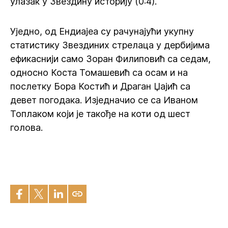
улазак у Звездину историју (0:4).
Уједно, од Ендиајеа су рачунајући укупну
статистику Звездиних стрелаца у дербијима
ефикаснији само Зоран Филиповић са седам,
односно Коста Томашевић са осам и на
послетку Бора Костић и Драган Џајић са
девет погодака. Изједначио се са Иваном
Топлаком који је такође на коти од шест
голова.