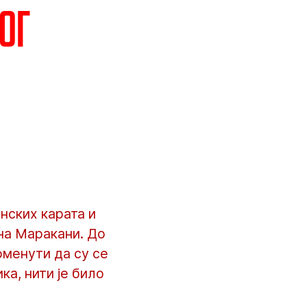
ог
нских карата и
на Маракани. До
оменути да су се
а, нити је било