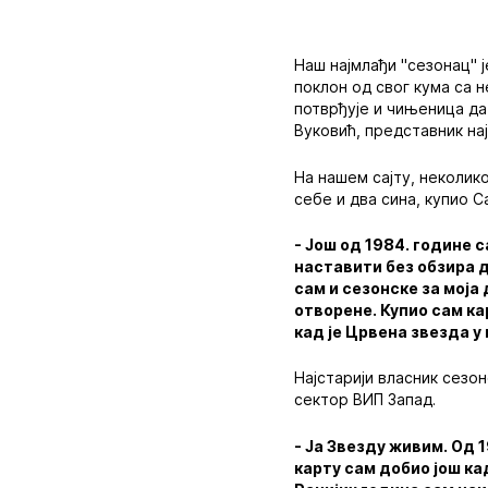
Наш најмлађи "сезонац" 
поклон од свог кума са н
потврђује и чињеница да
Вуковић, представник на
На нашем сајту, неколико
себе и два сина, купио 
- Још од 1984. године 
наставити без обзира д
сам и сезонске за моја
отворене. Купио сам кар
кад је Црвена звезда у
Најстарији власник сезон
сектор ВИП Запад.
- Ја Звезду живим. Од 
карту сам добио још кад