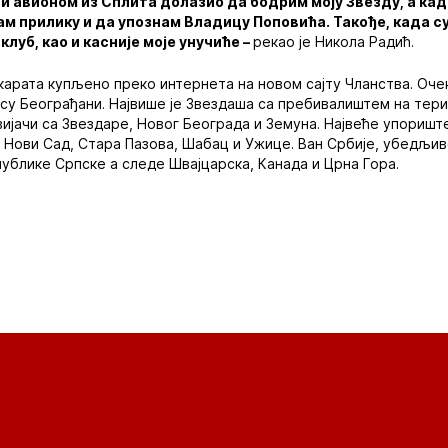
 и авионом из Сплита долазио да бодрим моју Звезду, а ка
ам прилику и да упознам Владицу Поповића. Такође, када с
клуб, као и касније моје унучиће –
рекао је Никола Радић.
карата купљено преко интернета на новом сајту Чланства. Очек
 су Београђани. Највише је Звездаша са пребивалиштем на тер
вијачи са Звездаре, Новог Београда и Земуна. Највеће упоришт
и Нови Сад, Стара Пазова, Шабац и Ужице. Ван Србије, убедљив
публике Српске а следе Швајцарска, Канада и Црна Гора.