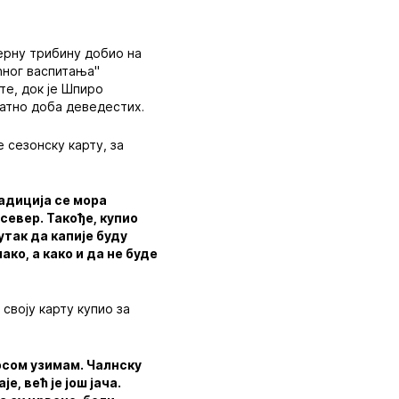
верну трибину добио на
ућног васпитања"
те, док је Шпиро
латно доба деведестих.
 сезонску карту, за
радиција се мора
север. Такође, купио
утак да капије буду
ко, а како и да не буде
 своју карту купио за
носом узимам. Чалнску
, већ је још јача.