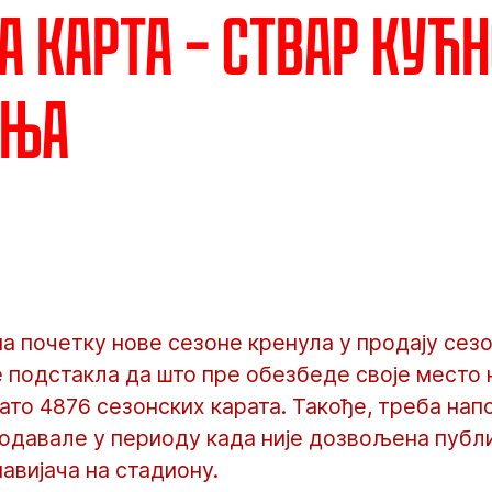
а карта – Ствар кућн
ања
на почетку нове сезоне кренула у продају сезо
 подстакла да што пре обезбеде своје место 
дато 4876 сезонских карата. Такође, треба нап
одавале у периоду када није дозвољена публик
навијача на стадиону.