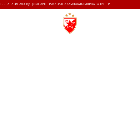
ЗЕЈ
ЧЛАНАРИНА
ФОНДАЦИЈА
ПАРТНЕРИ
КАРИЈЕРА
КАМПОВИ
КЛИНИКА ЗА ТРЕНЕРЕ
ТИ
ИСТОРИЈА
Т