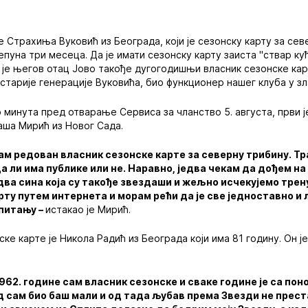
је Страхиња Вуковић из Београда, који је сезонску карту за се
епуна три месеца. Да је имати сезонску карту заиста "ствар к
 је његов отац Јово такође дугогодишњи власник сезонске кар
јстарије генерације Вуковића, био функционер нашег клуба у з
 минута пред отварање Сервиса за чланство 5. августа, први је
Саша Мирић из Новог Сада.
сам редован власник сезонске карте за северну трибину. Т
а ли има публике или не. Наравно, једва чекам да дођем на 
 два сина која су такође звездаши и жељно исчекујемо трен
ту путем интернета и морам рећи да је све једноставно и ла
 питању –
истакао је Мирић.
ске карте је Никола Радић из Београда који има 81 годину. Он је
1962. године сам власник сезонске и сваке године је са по
 сам био баш мали и од тада љубав према Звезди не престаје