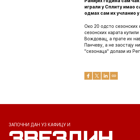
Ранијих година сам чак
играли у Сплиту имао с
одмах сам их учланио у 
Око 20 одсто сезонских 
сезонских карата купили
Вождовац, а прате их на
Панчеву, а не заостају н
"сезонаца" долази из Ре
ЗАПОЧНИ ДАН УЗ КАФИЦУ И
ЗВЕЗДИН