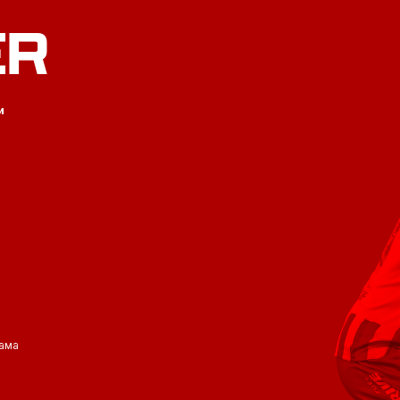
ER
и
ама