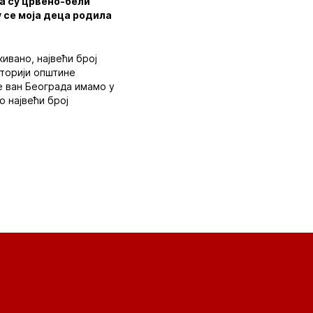
да су црвено-бели
у се моја деца родила
ивано, највећи број
иторији општине
е ван Београда имамо у
о највећи број