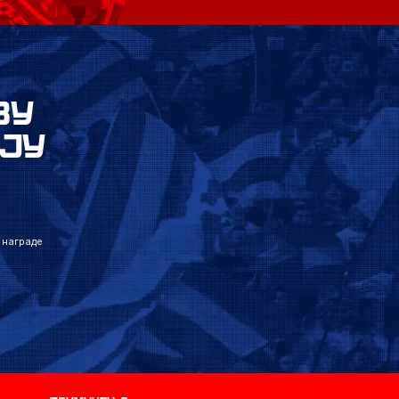
ВУ
ЈУ
 награде