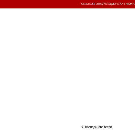
СЕЗОНСКЕ 2026/27
СТАДИОНСКА ТУРА
МУ
ВЕСТИ
ТАКМИЧЕЊА
РЕЗУЛТА
Погледај све вести