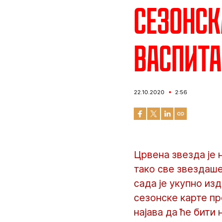
Сезонск
васпит
22.10.2020
2:56
Црвена звезда је 
тако све звездаше
сада је укупно из
сезонске карте пр
најава да ће бити 