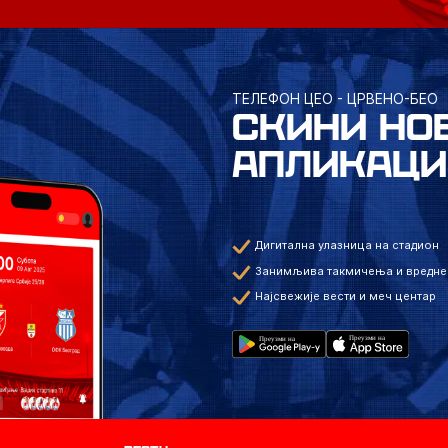
ТЕЛЕФОН ЦЕО - ЦРВЕНО-БЕО
СКИНИ НО
АПЛИКАЦИ
Дигитална улазница на стадион
Занимљива такмичења и вредне
Најсвежије вести и меч центар