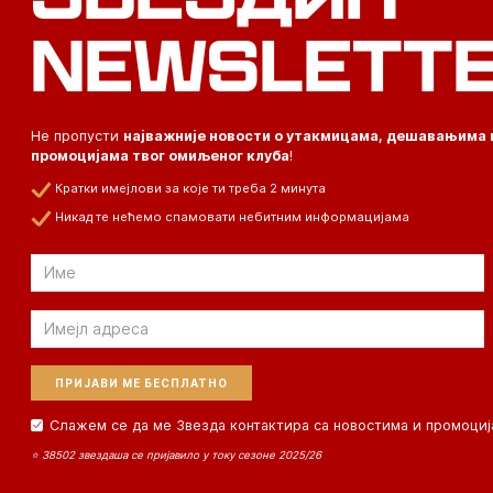
NEWSLETT
Не пропусти
најважније новости о утакмицама, дешавањима 
промоцијама твог омиљеног клуба
!
Кратки имејлови за које ти треба 2 минута
Никад те нећемо спамовати небитним информацијама
Email
Email
Слажем се да ме Звезда контактира са новостима и промоциј
⭐ 38502 звездаша се пријавило у току сезоне 2025/26