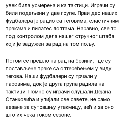
увек била усмерена и ка тактици. Играчи су
били подељени у две групе. Први део наших
фудбалера је радио са теговима, еластичним
тракама и пилатес лоптама. Наравно, све то
под контролом дела нашег стручног штаба
који је задужен за рад на том пољу.
Потом се прешло на рад на брзини, где су
постављене траке са оптерећењем у виду
тегова. Наши фудбалери су трчали у
паровима, док је друга група радила на
тактици. Помно су играчи слушали Дејана
Станковића и упијали све савете, не само
везане за сутрашњу утакмицу, већ и за оно
што их чека током сезоне.