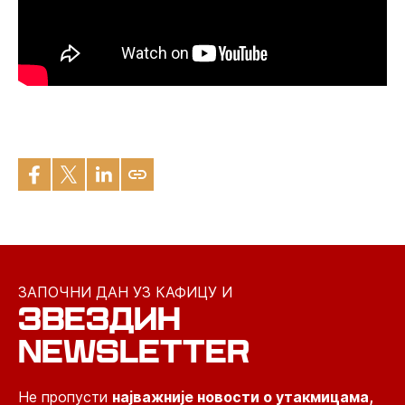
ЗАПОЧНИ ДАН УЗ КАФИЦУ И
ЗВЕЗДИН
NEWSLETTER
Не пропусти
најважније новости о утакмицама,