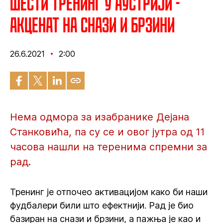
Шести тренинг у Аустрији -
Акценат на снази и брзини
26.6.2021
2:00
Нема одмора за изабранике Дејана
Станковића, па су се и овог јутра од 11
часова нашли на теренима спремни за
рад.
Тренинг је отпочео активацијом како би наши
фудбалери били што ефектнији. Рад је био
базиран на снази и брзини, а пажња је као и