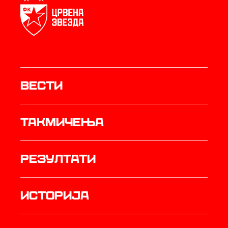
Вести
Такмичења
резултати
историја