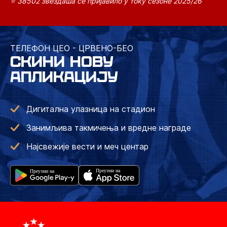
⭐ 38502 звездаша се пријавило у току сезоне 2025/26
ТЕЛЕФОН ЦЕО - ЦРВЕНО-БЕО
СКИНИ НОВУ
АПЛИКАЦИЈУ
Дигитална улазница на стадион
Занимљива такмичења и вредне награде
Најсвежије вести и меч центар