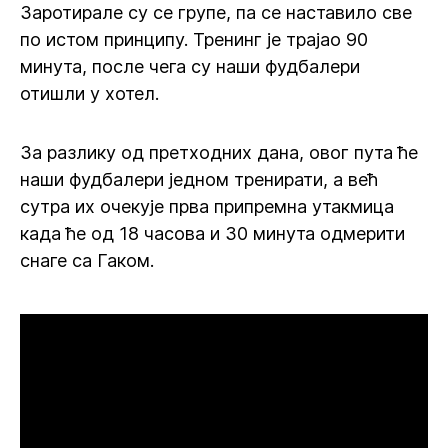
Заротирале су се групе, па се наставило све
по истом принципу. Тренинг је трајао 90
минута, после чега су наши фудбалери
отишли у хотел.
За разлику од претходних дана, овог пута ће
наши фудбалери једном тренирати, а већ
сутра их очекује прва припремна утакмица
када ће од 18 часова и 30 минута одмерити
снаге са Гаком.