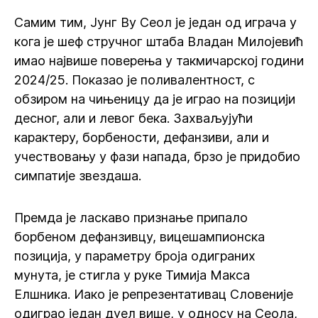
Самим тим, Јунг Ву Сеол је један од играча у
кога је шеф стручног штаба Владан Милојевић
имао највише поверења у такмичарској години
2024/25. Показао је поливалентност, с
обзиром на чињеницу да је играо на позицији
десног, али и левог бека. Захваљујући
карактеру, борбености, дефанзиви, али и
учествовању у фази напада, брзо је придобио
симпатије звездаша.
Премда је ласкаво признање припало
борбеном дефанзивцу, вицешампионска
позиција, у параметру броја одиграних
мунута, је стигла у руке Тимија Макса
Елшника. Иако је репрезентативац Словеније
одиграо један дуел више, у односу на Сеола,