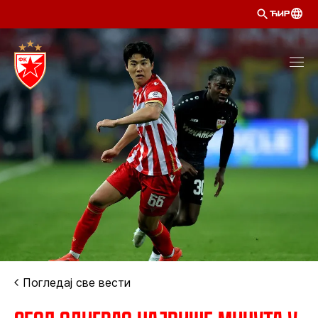
ЋИР
Погледај све вести