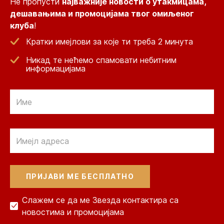
Не пропусти
најважније новости о утакмицама,
дешавањима и промоцијама твог омиљеног
клуба
!
Кратки имејлови за које ти треба 2 минута
Никад те нећемо спамовати небитним
информацијама
Email
Email
Слажем се да ме Звезда контактира са
новостима и промоцијама