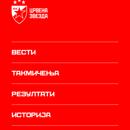
Вести
Такмичења
резултати
историја