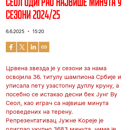
Сеол одиграо највише минута у
сезони 2024/25
6.6.2025
15:20
Црвена звезда је у сезони за нама
освојила 36. титулу шампиона Србије и
уписала пету узастопну дуплу круну, а
посебно се истакао десни бек Јунг Ву
Сеол, као играч са највише минута
проведених на терену.
Репрезентативац Јужне Kореје je
одиграо укупно 3683 минута, чиме је