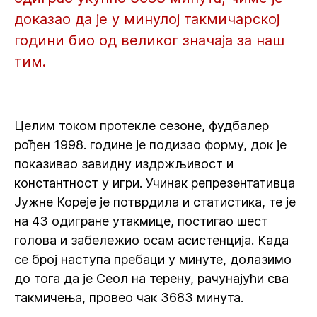
доказао да је у минулој такмичарској
години био од великог значаја за наш
тим.
Целим током протекле сезоне, фудбалер
рођен 1998. године је подизао форму, док је
показивао завидну издржљивост и
константност у игри. Учинак репрезентативцa
Јужне Кореје је потврдила и статистика, те је
на 43 одигране утакмице, постигао шест
голова и забележио осам асистенција. Када
се број наступа пребаци у минуте, долазимо
до тога да је Сеол на терену, рачунајући сва
такмичења, провео чак 3683 минута.