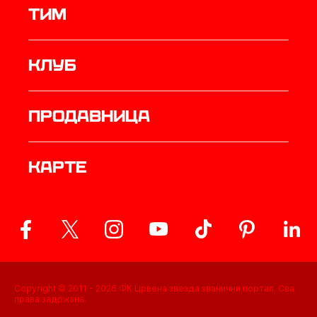
ТИМ
Клуб
продавница
Карте
Copyright © 2011 -
2026
ФК Црвена звезда званични портал. Сва
права задржана.