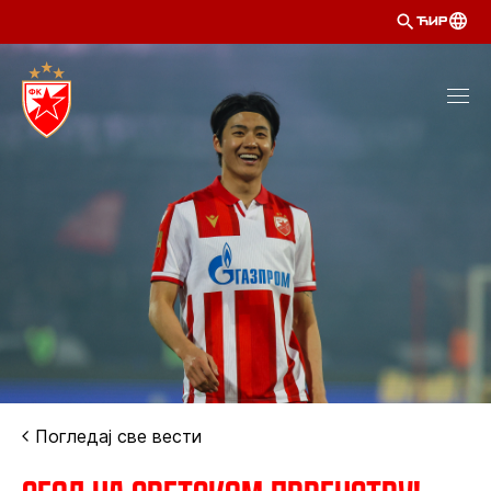
ЋИР
Погледај све вести