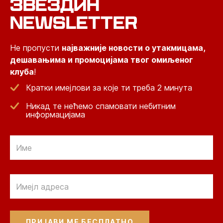
ЗВЕЗДИН
NEWSLETTER
Не пропусти
најважније новости о утакмицама,
дешавањима и промоцијама твог омиљеног
клуба
!
Кратки имејлови за које ти треба 2 минута
Никад те нећемо спамовати небитним
информацијама
Email
Email