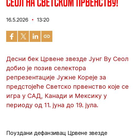
Сеол на Светском првенству!
16.5.2026
13:20
Десни бек Црвене звезде Јунг Ву Сеол
добио је позив селектора
репрезентације Јужне Кореје за
предстојеће Светско првенство које се
игра у САД, Канади и Мексику у
периоду од 11. јуна до 19. јула.
Поуздани дефанзивац Црвене звезде