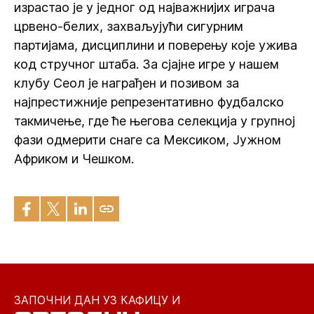
израстао је у једног од најважнијих играча
црвено-белих, захваљујући сигурним
партијама, дисциплини и поверењу које ужива
код стручног штаба. За сјајне игре у нашем
клубу Сеол је награђен и позивом за
најпрестижније репрезентативно фудбалско
такмичење, где ће његова селекција у групној
фази одмерити снаге са Мексиком, Јужном
Африком и Чешком.
ЗАПОЧНИ ДАН УЗ КАФИЦУ И