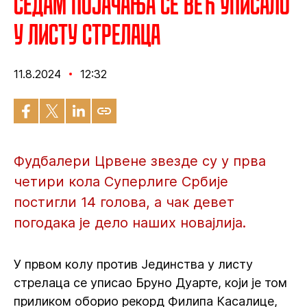
Седам појачања се већ уписало
у листу стрелаца
11.8.2024
12:32
Фудбалери Црвене звезде су у прва
четири кола Суперлиге Србије
постигли 14 голова, а чак девет
погодака је дело наших новајлија.
У првом колу против Јединства у листу
стрелаца се уписао Бруно Дуарте, који је том
приликом оборио рекорд Филипа Касалице,