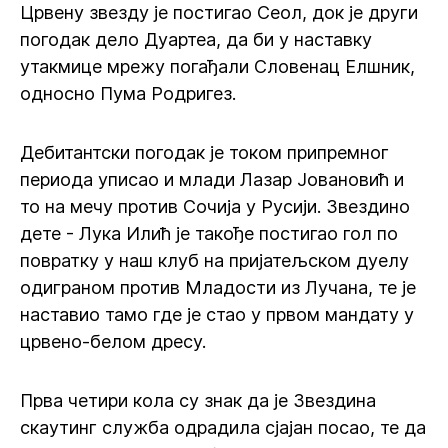
Црвену звезду је постигао Сеол, док је други
погодак дело Дуартеа, да би у наставку
утакмице мрежу погађали Словенац Елшник,
односно Пума Родригез.
Дебитантски погодак је током припремног
периода уписао и млади Лазар Јовановић и
то на мечу против Сочија у Русији. Звездино
дете - Лука Илић је такође постигао гол по
повратку у наш клуб на пријатељском дуелу
одиграном против Младости из Лучана, те је
наставио тамо где је стао у првом мандату у
црвено-белом дресу.
Прва четири кола су знак да је Звездина
скаутинг служба одрадила сјајан посао, те да