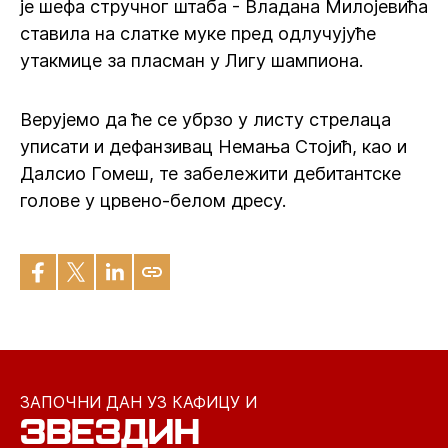
је шефа стручног штаба - Владана Милојевића
ставила на слатке муке пред одлучујуће
утакмице за пласман у Лигу шампиона.
Верујемо да ће се убрзо у листу стрелаца
уписати и дефанзивац Немања Стојић, као и
Далсио Гомеш, те забележити дебитантске
голове у црвено-белом дресу.
ЗАПОЧНИ ДАН УЗ КАФИЦУ И
ЗВЕЗДИН