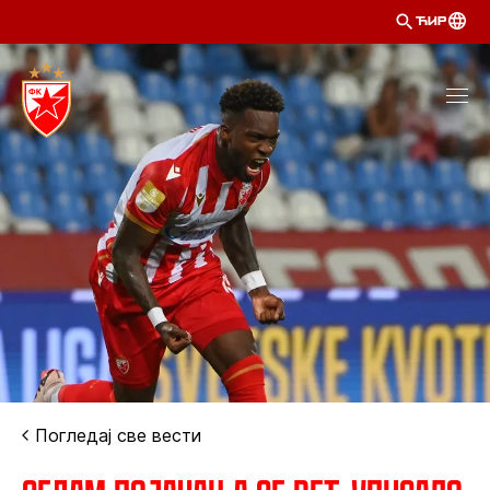
ЋИР
Погледај све вести