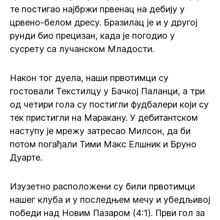
те постигао најбржи првенац на дебију у
црвено-белом дресу. Бразилац је и у другој
рунди био прецизан, када је погодио у
сусрету са лучанском Младости.
Након тог дуела, наши првотимци су
гостовали Текстилцу у Бачкој Паланци, а три
од четири гола су постигли фудбалери који су
тек пристигли на Маракану. У дебитантском
наступу је мрежу затресао Милсон, да би
потом погађали Тими Макс Елшник и Бруно
Дуарте.
Изузетно расположени су били првотимци
нашег клуба и у последњем мечу и убедљивој
победи над Новим Пазаром (4:1). Први гол за