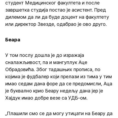
студент Медицинског факултета и после
завршетка студија постао је асистент. Пред
дилемом да ли да буде доцент на факултету
или директор Звезде, одабрао је ово друго.
Беара
У том послу дошла је до изражаја
сналажљивост, па и мангуплук Аце
Обрадовића. Због тадашњих прописа, по
којима је фудбалер који прелази из тима у тим
имао седам дана форе да се предомисли, Аца
је буквално крио Беару недељу дана јер је
Хајдук имао добре везе са УДБ-ом.
„Плашили смо се да могу утицати на Беару да