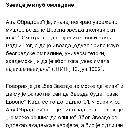
Звезда је клуб омладине
Аца Обрадовић је, иначе, негирао уврежено
мишљење да је Црвена звезда „полицијски
клуб“. Сматрао је да тај епитет носи екипа
Радничког, а да је Звезда „одувек била клуб
београдске омладине, универзитетски,
академски“, и да је због тога „увек имала
највише навијача“ („НИН“, 10. јун 1992).
Говорио је да „без Звезде не може да живи“ и
да му је „животни сан да Звезда буде првак
Европе“. Када се то догодило ’91. у Барију, за
Ацу Обрадовића то је било задовољство које
„не може речима да опише“. Због Звезде се
одрекао академске каријере, а био је одличан