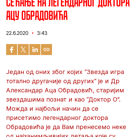
Сећање на легендарног доктора
Ацу Обрадовића
22.6.2020
3:43
Један од оних због којих “Звезда игра
тотално другачије од других“ је и Др
Александар Аца Обрадовић, старијим
звездашима познат и као “Доктор О".
Можда и најбољи начин да се
присетимо легендарног доктора
Обрадовића је да Вам пренесемо неке
од најзанимљивијих детаља које су