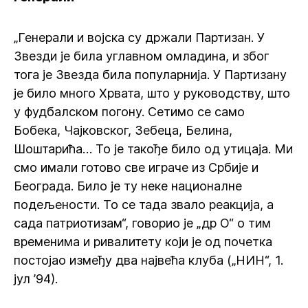
„Генерали и војска су држали Партизан. У
Звезди је била углавном омладина, и због
тога је Звезда била популарнија. У Партизану
је било много Хрвата, што у руководству, што
у фудбалском погону. Сетимо се само
Бобека, Чајковског, Зебеца, Белина,
Шоштарића… То је такође било од утицаја. Ми
смо имали готово све играче из Србије и
Београда. Било је ту неке националне
подељености. То се тада звало реакција, а
сада патриотизам“, говорио је „др О“ о тим
временима и ривалитету који је од почетка
постојао између два највећа клуба („НИН“, 1.
јул ’94).