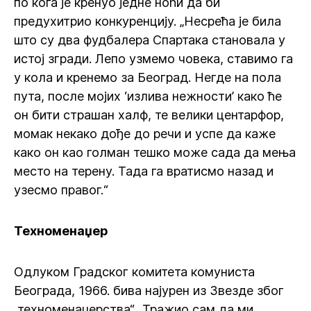
по кога је кренуо једне ноћи да би
предухитрио конкуренцију. „Несрећа је била
што су два фудбалера Спартака становала у
истој згради. Лепо узмемо човека, ставимо га
у кола и кренемо за Београд. Негде на пола
пута, после мојих ‘излива нежности’ како ће
он бити страшан халф, те велики центарфор,
момак некако дође до речи и успе да каже
како он као голман тешко може сада да мења
место на терену. Тада га вратисмо назад и
узесмо правог.“
Техноменаџер
Одлуком Градског комитета комуниста
Београда, 1966. бива најурен из Звезде због
„техноменаџерства“. „Тражио сам да ми