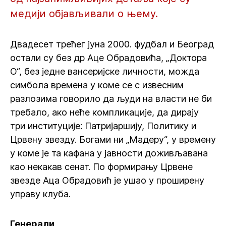
медији објављивали о њему.
Двадесет трећег јуна 2000. фудбал и Београд
остали су без др Аце Обрадовића, „Доктора
О“, без једне вансеријске личности, можда
симбола времена у коме се с извесним
разлозима говорило да људи на власти не би
требало, ако неће компликације, да дирају
три институције: Патријаршију, Политику и
Црвену звезду. Богами ни „Мадеру“, у времену
у коме је та кафана у јавности доживљавана
као некакав сенат. По формирању Црвене
звезде Аца Обрадовић је ушао у проширену
управу клуба.
Генерали