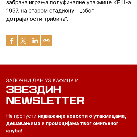
забрана играња полуфиналне утакмице КЕШ-а
1957. на старом стадиону – „због
дотрајалости трибина“.
ЗАПОЧНИ ДАН УЗ КАФИЦУ И
ЗВЕЗДИН
NEWSLETTER
Не пропусти
најважније новости о утакмицама,
дешавањима и промоцијама твог омиљеног
клуба
!