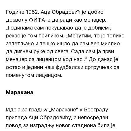
Године 1982. Аца Обрадовић је добио
дозволу ФИФА-е да ради као менаџер.
„Годинама сам покушавао да је добијем“,
рекао је том приликом. „Међутим, то је толико
запетљано и тешко ишло да сам већ мислио
да дигнем руке од свега. Сада сам ја први
менаџер са лиценцом код нас .“ До данас је
остао и једини наш фудбалски сртручњак са
поменутом лиценцом.
Маракана
Идеја за градњу „Маракане“ у Београду
припада Аци Обрадовићу, а непосредан
повод за изградњу новог стадиона била је