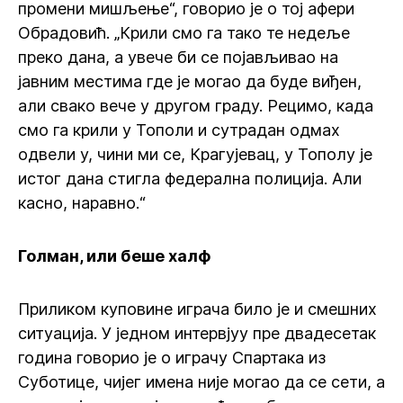
промени мишљење“, говорио је о тој афери
Обрадовић. „Крили смо га тако те недеље
преко дана, а увече би се појављивао на
јавним местима где је могао да буде виђен,
али свако вече у другом граду. Рецимо, када
смо га крили у Тополи и сутрадан одмах
одвели у, чини ми се, Крагујевац, у Тополу је
истог дана стигла федерална полиција. Али
касно, наравно.“
Голман, или беше халф
Приликом куповине играча било је и смешних
ситуација. У једном интервјуу пре двадесетак
година говорио је о играчу Спартака из
Суботице, чијег имена није могао да се сети, а