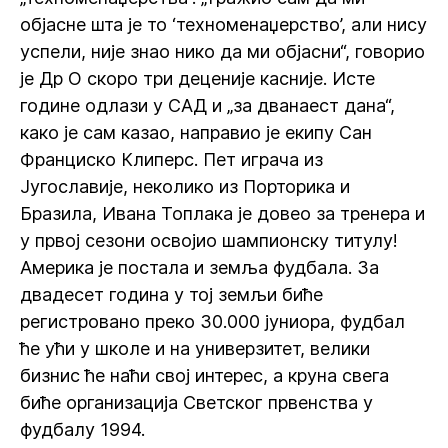
објасне шта је то ‘техноменаџерство’, али нису
успели, није знао нико да ми објасни“, говорио
је Др О скоро три деценије касније. Исте
године одлази у САД и „за дванаест дана“,
како је сам казао, направио је екипу Сан
Франциско Клиперс. Пет играча из
Југославије, неколико из Порторика и
Бразила, Ивана Топлака је довео за тренера и
у првој сезони освојио шампионску титулу!
Америка је постала и земља фудбала. За
двадесет година у тој земљи биће
регистровано преко 30.000 јуниора, фудбал
ће ући у школе и на универзитет, велики
бизнис ће наћи свој интерес, а круна свега
биће организација Светског првенства у
фудбалу 1994.