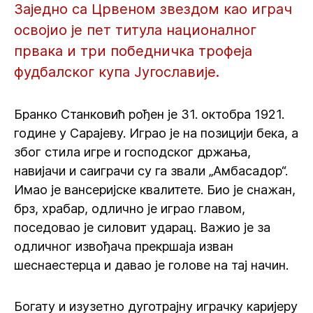
Заједно са Црвеном звездом као играч
освојио је пет титула националног
првака и три победничка трофеја
фудбалског купа Југославије.
Бранко Станковић рођен је 31. октобра 1921.
године у Сарајеву. Играо је на позицији бека, а
због стила игре и господског држања,
навијачи и саиграчи су га звали „Амбасадор“.
Имао је вансеријске квалитете. Био је снажан,
брз, храбар, одлично је играо главом,
поседовао је силовит ударац. Важио је за
одличног извођача прекршаја изван
шеснаестерца и давао је голове на тај начин.
Богату и изузетно дуготрајну играчку каријеру