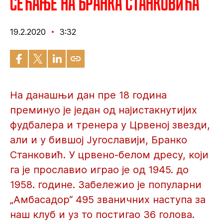
Сећање на Бранка Станковића
19.2.2020
3:32
На данашњи дан пре 18 година
преминуо је један од најистакнутијих
фудбалера и тренера у Црвеној звезди,
али и у бившој Југославији, Бранко
Станковић. У црвено-белом дресу, који
га је прославио играо је од 1945. до
1958. године. Забележио је популарни
„Амбасадор“ 495 званичних наступа за
наш клуб и уз то постигао 36 голова.