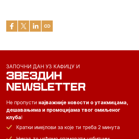
ЗАПОЧНИ ДАН УЗ КАФИЦУ И
ЗВЕЗДИН
NEWSLETTER
Не пропусти
најважније новости о утакмицама,
дешавањима и промоцијама твог омиљеног
клуба
!
Кратки имејлови за које ти треба 2 минута
Никад те нећемо спамовати небитним