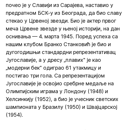
почео је у Славији из Сарајева, наставио у
предратном БСК-у из Београда, да био славу
стекао у Црвеној звезди. Био је актер првог
меча Црвене звезде у њеној историји, на дан
оснивања — 4. марта 1945. Поред успеха са
нашим клубом Бранко Станковић је био и
дугогодишњи стандардни репрезентативац
Југославије, а у дресу „плавих" је као
„модерни бек" одиграо 61 утакмицу и
постигао три гола. Са репрезентацијом
Југославије је освојио сребрне медаље на
Олимпијским играма у Лондону (1948) и
Хелсинкију (1952), а био је учесник светских
шампионата у Бразилу (1950) и Швајцарској
(1954).