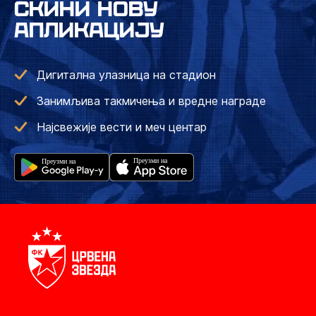
СКИНИ НОВУ
АПЛИКАЦИЈУ
Дигитална улазница на стадион
Занимљива такмичења и вредне награде
Најсвежије вести и меч центар