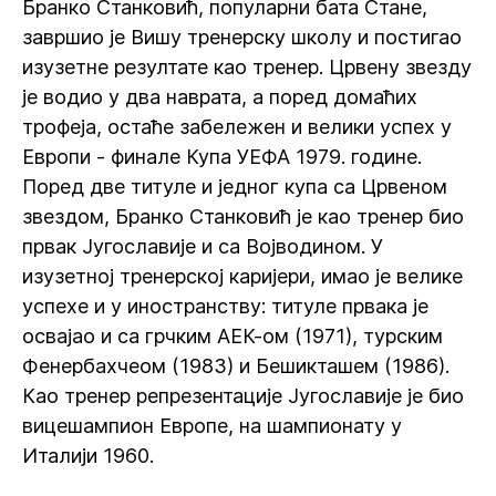
Бранко Станковић, популарни бата Стане,
завршио је Вишу тренерску школу и постигао
изузетне резултате као тренер. Црвену звезду
је водио у два наврата, а поред домаћих
трофеја, остаће забележен и велики успех у
Европи - финале Купа УЕФА 1979. године.
Поред две титуле и једног купа са Црвеном
звездом, Бранко Станковић је као тренер био
првак Југославије и са Војводином. У
изузетној тренерској каријери, имао је велике
успехе и у иностранству: титуле првака је
освајао и са грчким АЕК-ом (1971), турским
Фенербахчеом (1983) и Бешикташем (1986).
Као тренер репрезентације Југославије је био
вицешампион Европе, на шампионату у
Италији 1960.