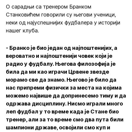
О сарадњи са тренером Бранком
Станковићем говорили су његови ученици,
неки од најуспешнијих фудбалера у историји
нашег клуба.
- Бранко је био један од најпоштенијих, а
вероватно и најпоштенији човек који је
радио у фудбалу. Његова филозофија је
била да ми као играчи Црвене звезде
морамо све да знамо. Његово је било да
нас припреми физички за места на којима
можемо највише да допринесемо тиму и да
одржава дисциплину. Нисмо играли много
леп фудбал у то време када је Стане био
тренер, али за то време смо два пута били
шампиони државе, освојили смо куп и