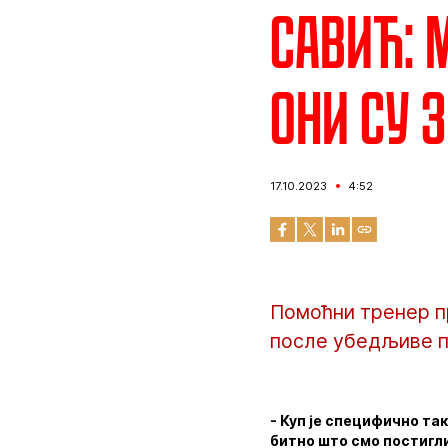
Савић: 
они су 
17.10.2023
4:52
Помоћни тренер пр
после убедљиве по
- Куп је специфично та
битно што смо постигли