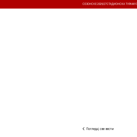
СЕЗОНСКЕ 2026/27
СТАДИОНСКА ТУРА
МУ
ВЕСТИ
ТАКМИЧЕЊА
РЕЗУЛТА
Погледај све вести