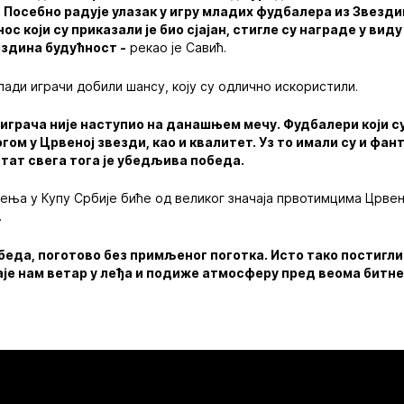
. Посебно радује улазак у игру младих фудбалера из Звезд
ос који су приказали је био сјајан, стигле су награде у вид
ездина будућност -
рекао је Савић.
лади играчи добили шансу, коју су одлично искористили.
ој играча није наступио на данашњем мечу. Фудбалери који с
огом у Црвеној звезди, као и квалитет. Уз то имали су и ф
ултат свега тога је убедљива победа.
ења у Купу Србије биће од великог значаја првотимцима Црве
.
обеда, поготово без примљеног поготка. Исто тако постигли
Даје нам ветар у леђа и подиже атмосферу пред веома битне