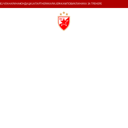
ЗЕЈ
ЧЛАНАРИНА
ФОНДАЦИЈА
ПАРТНЕРИ
КАРИЈЕРА
КАМПОВИ
КЛИНИКА ЗА ТРЕНЕРЕ
ТИ
ИСТОРИЈА
Т