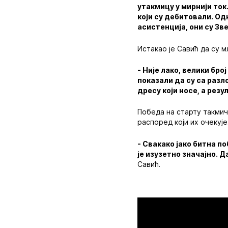
утакмицу у мирнији ток
који су дебитовали. Одн
асистенција, они су Зв
Истакао је Савић да су м
- Није лако, велики бр
показали да су са разл
дресу који носе, а рез
Победа на старту такмич
распоред који их очекује
- Свакако јако битна п
је изузетно значајно. 
Савић.