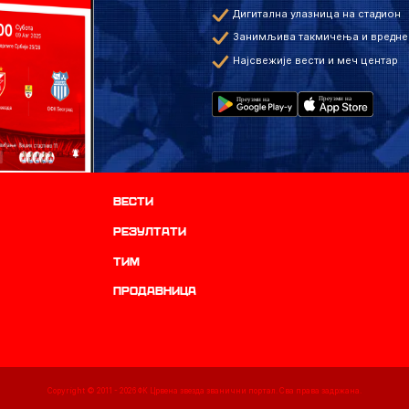
Дигитална улазница на стадион
Занимљива такмичења и вредне
Најсвежије вести и меч центар
Вести
резултати
ТИМ
продавница
Copyright © 2011 -
2026
ФК Црвена звезда званични портал. Сва права задржана.