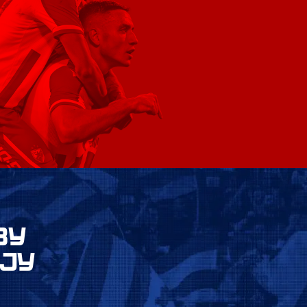
ВУ
ЈУ