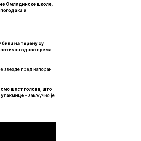
ине Омладинске школе,
у погодака и
у били на терену су
антастичан однос према
не звезде пред напоран
 смо шест голова, што
 утакмице -
закључио је