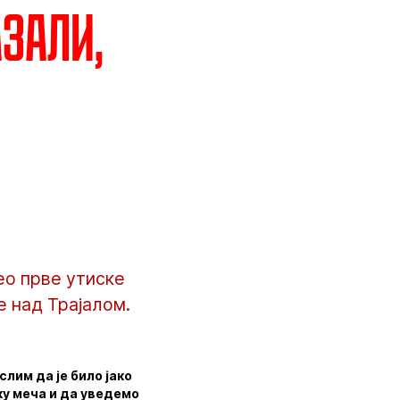
азали,
ео прве утиске
е над Трајалом.
лим да је било јако
ку меча и да уведемо