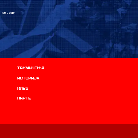
 награде
Такмичења
историја
Клуб
Карте