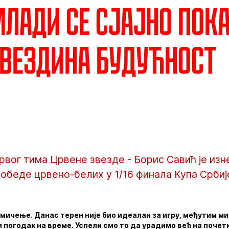
Млади се сјајно пок
Звездина будућност
вог тима Црвене звезде - Борис Савић је изн
беде црвено-белих у 1/16 финала Купа Србиј
кмичење. Данас терен није био идеалан за игру, међутим мис
 погодак на време. Успели смо то да урадимо већ на почет