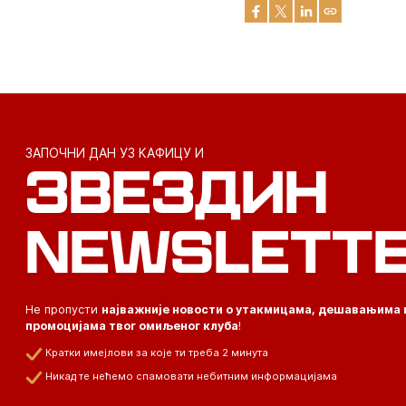
ЗАПОЧНИ ДАН УЗ КАФИЦУ И
ЗВЕЗДИН
NEWSLETT
Не пропусти
најважније новости о утакмицама, дешавањима 
промоцијама твог омиљеног клуба
!
Кратки имејлови за које ти треба 2 минута
Никад те нећемо спамовати небитним информацијама