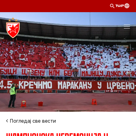
ЋИР
Погледај све вести