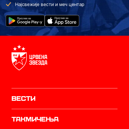
Најсвежије вести и меч центар
Вести
Такмичења