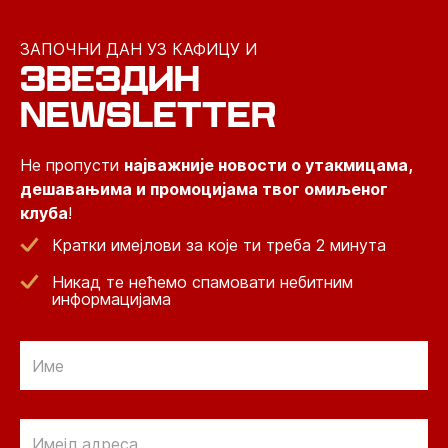
ЗАПОЧНИ ДАН УЗ КАФИЦУ И
ЗВЕЗДИН
NEWSLETTER
Не пропусти
најважније новости о утакмицама,
дешавањима и промоцијама твог омиљеног
клуба
!
Кратки имејлови за које ти треба 2 минута
Никад те нећемо спамовати небитним
информацијама
Email
Email