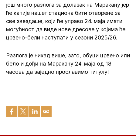
још много разлога за долазак на Маракану јер
ће капије нашег стадиона бити отворене за
све звездаше, који ће управо 24. маја имати
могућност да виде нове дресове у којима ће
црвено-бели наступати у сезони 2025/26.
Разлога је никад више, зато, обуци црвено или
бело и дођи на Маракану 24. маја од 18
часова да заједно прославимо титулу!