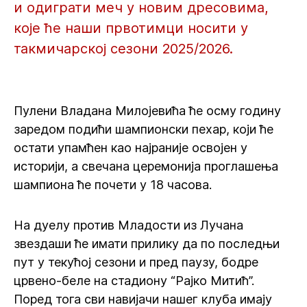
и одиграти меч у новим дресовима,
које ће наши првотимци носити у
такмичарској сезони 2025/2026.
Пулени Владана Милојевића ће осму годину
заредом подићи шампионски пехар, који ће
остати упамћен као најраније освојен у
историји, а свечана церемонија проглашења
шампиона ће почети у 18 часова.
На дуелу против Младости из Лучана
звездаши ће имати прилику да по последњи
пут у текућој сезони и пред паузу, бодре
црвено-беле на стадиону “Рајко Митић”.
Поред тога сви навијачи нашег клуба имају