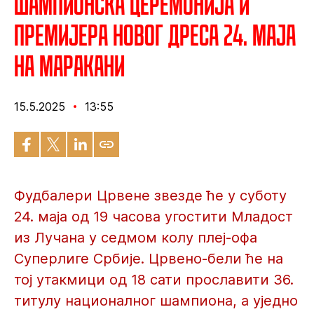
Шампионска церемонија и
премијера новог дреса 24. маја
на Маракани
15.5.2025
13:55
Фудбалери Црвене звезде ће у суботу
24. маја од 19 часова угостити Младост
из Лучана у седмом колу плеј-офа
Суперлиге Србије. Црвено-бели ће на
тој утакмици од 18 сати прославити 36.
титулу националног шампиона, а уједно