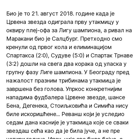
Био је то 21. август 2018. године када је
Црвена звезда одиграла прву утакмицу у
оквиру плеј-офа за Лигу шампиона, а ривал на
Маракани био је Салцбург. Претходно смо
кренули од првог кола и елиминацијом
Спартакса (2:0), Судуве (5:0) и Спартак Трнаве
(3:2) дошли на свега два корака од уласка у
групну фазу Лиге шампиона. У Београду пред
нажалост празним трибинама утакмица је
завршена без голова. Упркос конкретнијим
нападима фудбалера Црвене звезде, шансе
Бена, Дегенека, Стоиљковића и Симића нису
биле искоришћене... Реванш који је уследио
седам дана касније је утакмица које се сваки
звездаш сећа као да је била јуче, а не пре