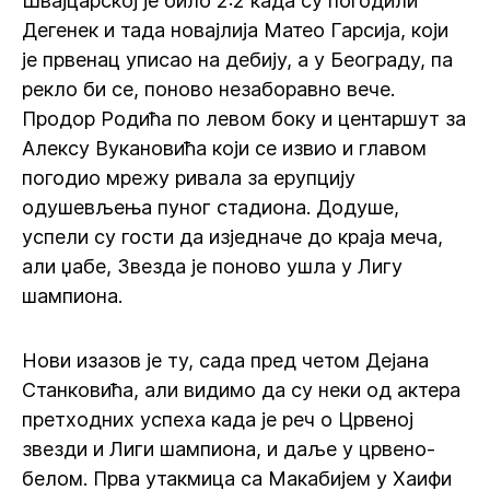
Швајцарској је било 2:2 када су погодили
Дегенек и тада новајлија Матео Гарсија, који
је првенац уписао на дебију, а у Београду, па
рекло би се, поново незаборавно вече.
Продор Родића по левом боку и центаршут за
Алексу Вукановића који се извио и главом
погодио мрежу ривала за ерупцију
одушевљења пуног стадиона. Додуше,
успели су гости да изједначе до краја меча,
али џабе, Звезда је поново ушла у Лигу
шампиона.
Нови изазов је ту, сада пред четом Дејана
Станковића, али видимо да су неки од актера
претходних успеха када је реч о Црвеној
звезди и Лиги шампиона, и даље у црвено-
белом. Прва утакмица са Макабијем у Хаифи