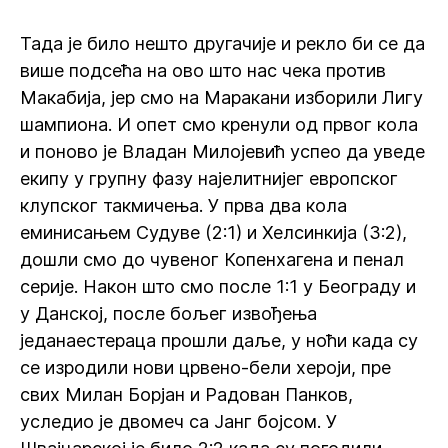
Тада је било нешто другачије и рекло би се да
више подсећа на ово што нас чека против
Макабија, јер смо на Маракани изборили Лигу
шампиона. И опет смо кренули од првог кола
и поново је Владан Милојевић успео да уведе
екипу у групну фазу најелитнијег европског
клупског такмичења. У прва два кола
еминисањем Судуве (2:1) и Хелсинкија (3:2),
дошли смо до чувеног Копенхагена и пенал
серије. Након што смо после 1:1 у Београду и
у Данској, после бољег извођења
једанаестераца прошли даље, у ноћи када су
се изродили нови црвено-бели хероји, пре
свих Милан Борјан и Радован Панков,
уследио је двомеч са Јанг бојсом. У