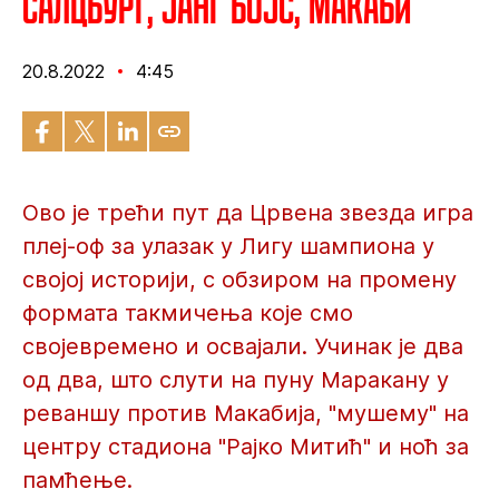
Салцбург, Јанг бојс, Макаби
20.8.2022
4:45
Ово је трећи пут да Црвена звезда игра
плеј-оф за улазак у Лигу шампиона у
својој историји, с обзиром на промену
формата такмичења које смо
својевремено и освајали. Учинак је два
од два, што слути на пуну Маракану у
реваншу против Макабија, "мушему" на
центру стадиона "Рајко Митић" и ноћ за
памћење.