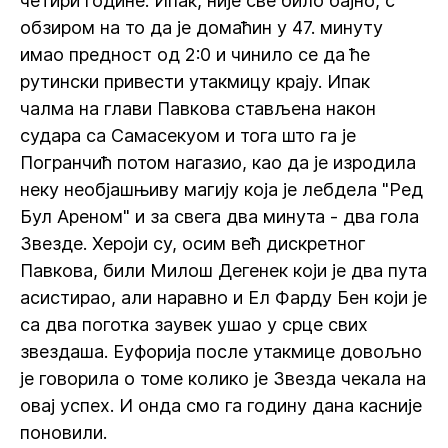
четири године. Ипак, није све било бајно, с
обзиром на то да је домаћин у 47. минуту
имао предност од 2:0 и чинило се да ће
рутински привести утакмицу крају. Ипак
чалма на глави Павкова стављена након
судара са Самасекуом и тога што га је
Погранчић потом нагазио, као да је изродила
неку необјашњиву магију која је лебдела "Ред
Бул Ареном" и за свега два минута - два гола
Звезде. Хероји су, осим већ дискретног
Павкова, били Милош Дегенек који је два пута
асистирао, али наравно и Ел Фарду Бен који је
са два поготка заувек ушао у срце свих
звездаша. Еуфорија после утакмице довољно
је говорила о томе колико је Звезда чекала на
овај успех. И онда смо га годину дана касније
поновили.