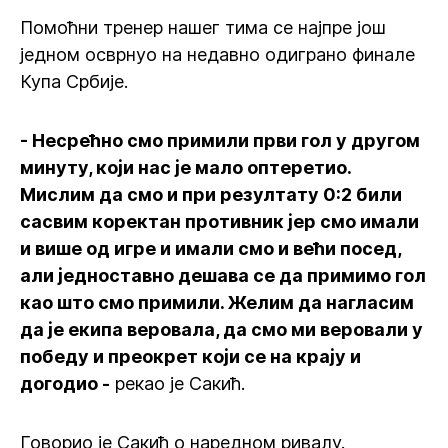
Помоћни тренер нашег тима се најпре још
једном осврнуо на недавно одиграно финале
Купа Србије.
- Несрећно смо примили први гол у другом
минуту, који нас је мало оптеретио.
Мислим да смо и при резултату 0:2 били
сасвим коректан противник јер смо имали
и више од игре и имали смо и већи посед,
али једноставно дешава се да примимо гол
као што смо примили. Желим да нагласим
да је екипа веровала, да смо ми веровали у
победу и преокрет који се на крају и
догодио -
рекао је Сакић.
Говорио је Сакић о наредном ривалу.