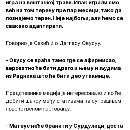
игра на вештачкој трави. Ипак играли смо
већ на том терену пре пар месеци, тако да
познајемо терен. Није најбољи, али ћемо се
свакако адаптирати.
Говорио је Сакић и о Дагласу Овусуу.
- Овусу се враћа тамо где се афирмисао,
вероватно ће бити драго и њему и људима
из Радника што ће бити део утакмице.
Представнике медија је интересовало и ко ће
добити шансу међу стативама на сутрашњем
првенственом гостовању.
- Матеус неће бранити у Сурдулици, доста