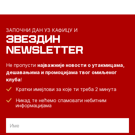
ЗАПОЧНИ ДАН УЗ КАФИЦУ И
ЗВЕЗДИН
NEWSLETTER
Не пропусти
најважније новости о утакмицама,
дешавањима и промоцијама твог омиљеног
клуба
!
Кратки имејлови за које ти треба 2 минута
Никад те нећемо спамовати небитним
информацијама
Email