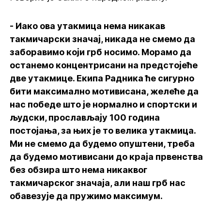
- Иако ова утакмица нема никакав
такмичарски значај, никада не смемо да
заборавимо који грб носимо. Морамо да
останемо концентрисани на предстојеће
две утакмице. Екипа Радника ће сигурно
бити максимално мотивисана, желеће да
нас победе што је нормално и спортски и
људски, прослављају 100 година
постојања, за њих је то велика утакмица.
Ми не смемо да будемо опуштени, треба
да будемо мотивисани до краја првенства
без обзира што нема никаквог
такмичарског значаја, али наш грб нас
обавезује да пружимо максимум.