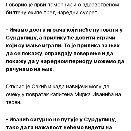
Говорио је први помоћник и о здравственом
билтену екипе пред наредни сусрет.
- Имамо доста играча који неће путовати у
Сурдулицу, а прилику ће добити играчи
који су мање играли. То је прилика за њих
да се покажу, оправдају поверење и да
покажу да у наредном периоду можемо да
рачунамо на њих.
Открио је Сакић и када навијачи могу да
очекују повратак капитена Мирка Иванића на
терен.
- Иванић сигурно не путује у Сурдулицу,
тако да га нажалост нећемо видети на