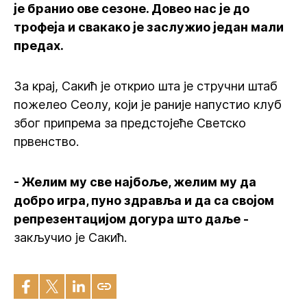
је бранио ове сезоне. Довео нас је до
трофеја и свакако је заслужио један мали
предах.
За крај, Сакић је открио шта је стручни штаб
пожелео Сеолу, који је раније напустио клуб
због припрема за предстојеће Светско
првенство.
- Желим му све најбоље, желим му да
добро игра, пуно здравља и да са својом
репрезентацијом догура што даље -
закључио је Сакић.