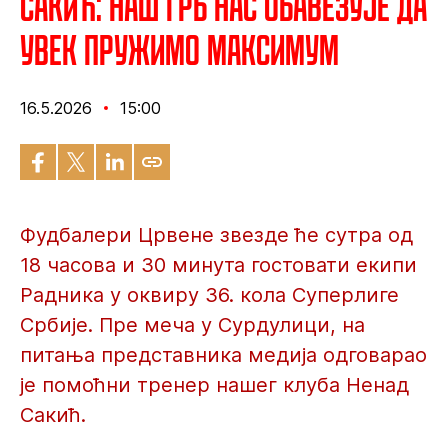
Сакић: Наш грб нас обавезује да
увек пружимо максимум
16.5.2026
15:00
Фудбалери Црвене звезде ће сутра од
18 часова и 30 минута гостовати екипи
Радника у оквиру 36. кола Суперлиге
Србије. Пре меча у Сурдулици, на
питања представника медија одговарао
је помоћни тренер нашег клуба Ненад
Сакић.