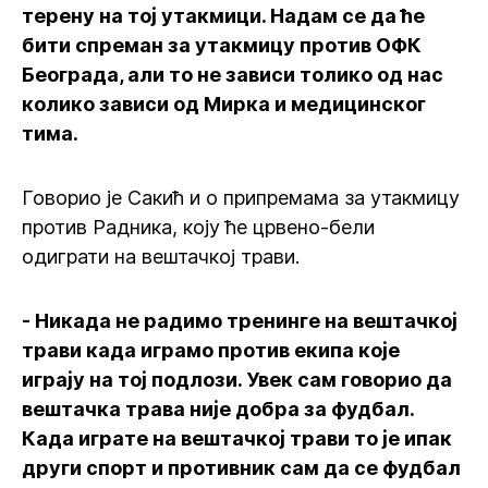
терену на тој утакмици. Надам се да ће
бити спреман за утакмицу против ОФК
Београда, али то не зависи толико од нас
колико зависи од Мирка и медицинског
тима.
Говорио је Сакић и о припремама за утакмицу
против Радника, коју ће црвено-бели
одиграти на вештачкој трави.
- Никада не радимо тренинге на вештачкој
трави када играмо против екипа које
играју на тој подлози. Увек сам говорио да
вештачка трава није добра за фудбал.
Када играте на вештачкој трави то је ипак
други спорт и противник сам да се фудбал