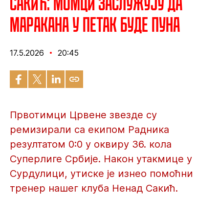
Сакић: Момци заслужују да
Маракана у петак буде пуна
17.5.2026
20:45
Првотимци Црвене звезде су
ремизирали са екипом Радника
резултатом 0:0 у оквиру 36. кола
Суперлиге Србије. Након утакмице у
Сурдулици, утиске је изнео помоћни
тренер нашег клуба Ненад Сакић.