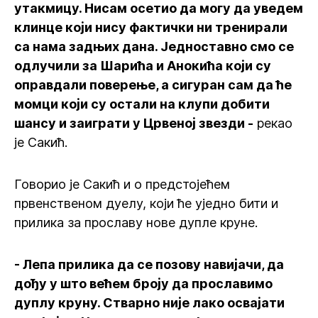
утакмицу. Нисам осетио да могу да уведем
клинце који нису фактички ни тренирали
са нама задњих дана. Једноставно смо се
одлучили за Шарића и Анокића који су
оправдали поверење, а сигуран сам да ће
момци који су остали на клупи добити
шансу и заиграти у Црвеној звезди -
рекао
је Сакић.
Говорио је Сакић и о предстојећем
првенственом дуелу, који ће уједно бити и
прилика за прославу нове дупле круне.
- Лепа прилика да се позову навијачи, да
дођу у што већем броју да прославимо
дуплу круну. Стварно није лако освајати