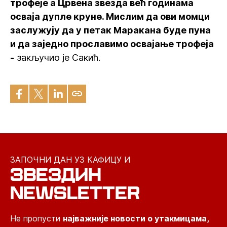
трофеје а Црвена звезда већ годинама
осваја дупле круне. Мислим да ови момци
заслужују да у петак Маракана буде пуна
и да заједно прославимо освајање трофеја
-
закључио је Сакић.
ЗАПОЧНИ ДАН УЗ КАФИЦУ И
ЗВЕЗДИН
NEWSLETTER
Не пропусти
најважније новости о утакмицама,