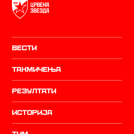
Вести
Такмичења
резултати
историја