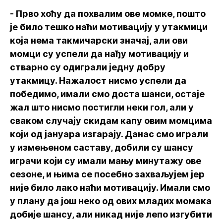
- Прво хоћу да похвалим ове момке, пошто
је било тешко наћи мотивацију у утакмици
која нема такмичарски значај, али ови
момци су успели да нађу мотивацију и
стварно су одиграли једну добру
утакмицу. Нажалост нисмо успели да
победимо, имали смо доста шанси, остаје
жал што нисмо постигли неки гол, али у
сваком случају скидам капу овим момцима
који од јануара изгарају. Данас смо играли
у измењеном саставу, добили су шансу
играчи који су имали мању минутажу ове
сезоне, и њима се посебно захваљујем јер
није било лако наћи мотивацију. Имали смо
у плану да још неко од ових младих момака
добије шансу, али никад није лепо изгубити