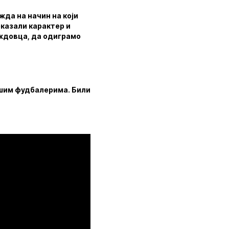
жда на начин на који
оказали карактер и
Вождовца, да одиграмо
нашим фудбалерима. Били