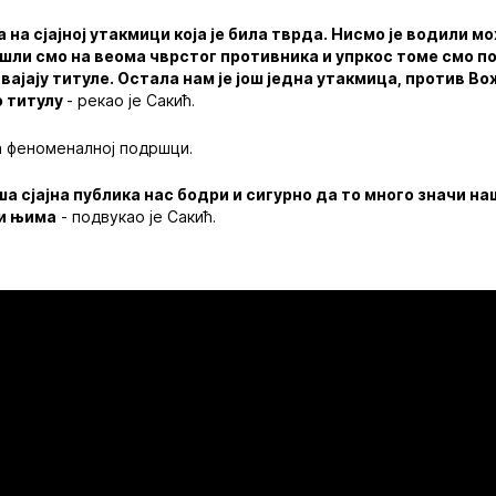
на сјајној утакмици која је била тврда. Нисмо је водили мо
шли смо на веома чврстог противника и упркос томе смо п
вајају титуле. Остала нам је још једна утакмица, против 
о титулу
- рекао је Сакић.
а феноменалној подршци.
ша сјајна публика нас бодри и сигурно да то много значи 
 и њима
- подвукао је Сакић.