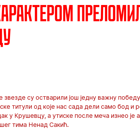
Карактером преломи
цу
звезде су остварили још једну важну победу 
ке титули од које нас сада дели само бод и р
к у Крушевцу, а утиске после меча изнео је 
ашег тима Ненад Сакић.