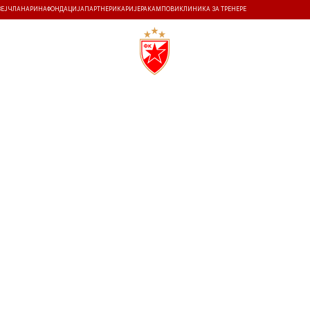
ЗЕЈ
ЧЛАНАРИНА
ФОНДАЦИЈА
ПАРТНЕРИ
КАРИЈЕРА
КАМПОВИ
КЛИНИКА ЗА ТРЕНЕРЕ
ТИ
ИСТОРИЈА
Т