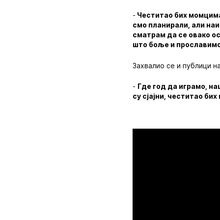
-
Честитао бих момцима 
смо планирали, али наи
сматрам да се овако ос
што боље и прославим
Захвалио се и публици н
-
Где год да играмо, на
су сјајни, честитао бих