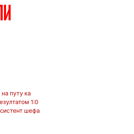
ли
на путу ка
езултатом 1:0
асистент шефа