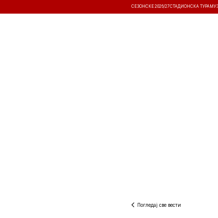
СЕЗОНСКЕ 2026/27
СТАДИОНСКА ТУРА
МУ
ВЕСТИ
ТАКМИЧЕЊА
РЕЗУЛТА
Погледај све вести