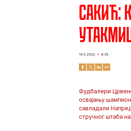
Сакић: 
утакми
14.5.2022
8:35
Фудбалери Црвене 
освајању шампионс
савладали Напреда
стручног штаба н