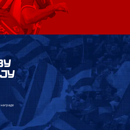
ВУ
ЈУ
 награде