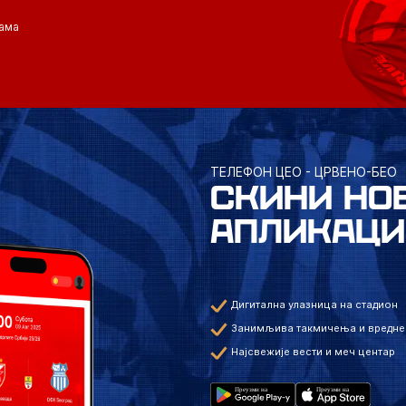
ама
ТЕЛЕФОН ЦЕО - ЦРВЕНО-БЕО
СКИНИ НО
АПЛИКАЦИ
Дигитална улазница на стадион
Занимљива такмичења и вредне
Најсвежије вести и меч центар