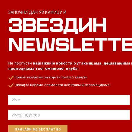
ЗАПОЧНИ ДАН УЗ КАФИЦУ И
ЗВЕЗДИН
NEWSLETT
Не пропусти
најважније новости о утакмицама, дешавањима 
промоцијама твог омиљеног клуба
!
Кратки имејлови за које ти треба 2 минута
Никад те нећемо спамовати небитним информацијама
Email
Email