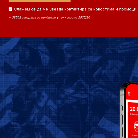
Слажем се да ме Звезда контактира са новостима и промоциј
⭐ 38502 звездаша се пријавило у току сезоне 2025/26