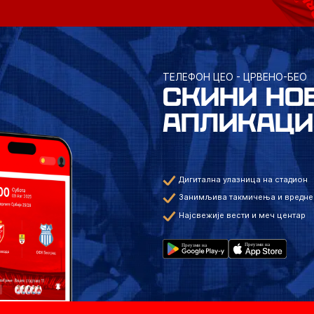
ТЕЛЕФОН ЦЕО - ЦРВЕНО-БЕО
СКИНИ НО
АПЛИКАЦИ
Дигитална улазница на стадион
Занимљива такмичења и вредне
Најсвежије вести и меч центар