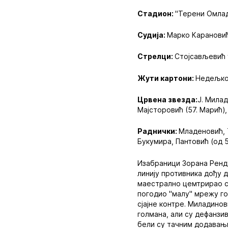
Стадион:
"Терени Омлад
Судија:
Марко Карановић
Стрелци:
Стојсављевић у
Жути картони:
Недељков
Црвена звезда:
Ј. Милад
Мајсторовић (57. Марић),
Раднички:
Младеновић, 
Букумира, Пантовић (од 5
Изабраници Зорана Ренду
линију противника дођу д
маестрално цемтрирао са
погодио "малу" мрежу го
сјајне контре. Миладинов
голмана, али су дефанзи
бели су тачним додавањ