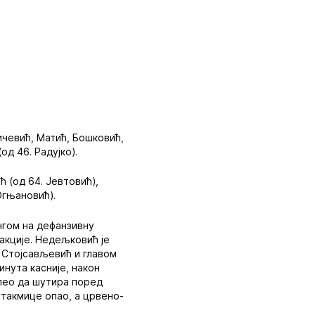
кичевић, Матић, Бошковић,
од 46. Радујко).
 (од 64. Јевтовић),
 Огњановић).
нгом на дефанзивну
 акције. Недељковић је
 Стојсављевић и главом
инута касније, након
спео да шутира поред
утакмице опао, а црвено-