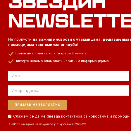
ЗВЕЗДИН
NEWSLETT
Не пропусти
најважније новости о утакмицама, дешавањима 
промоцијама твог омиљеног клуба
!
Кратки имејлови за које ти треба 2 минута
Никад те нећемо спамовати небитним информацијама
Email
Email
Слажем се да ме Звезда контактира са новостима и промоциј
⭐ 38502 звездаша се пријавило у току сезоне 2025/26