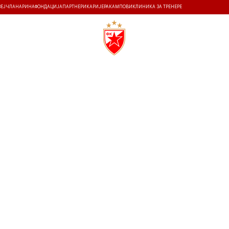
ЗЕЈ
ЧЛАНАРИНА
ФОНДАЦИЈА
ПАРТНЕРИ
КАРИЈЕРА
КАМПОВИ
КЛИНИКА ЗА ТРЕНЕРЕ
ТИ
ИСТОРИЈА
Т