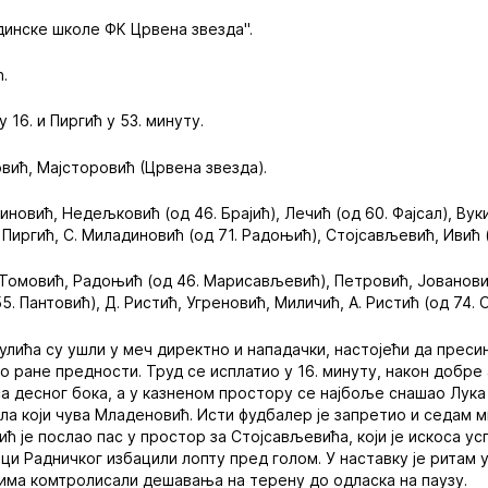
инске школе ФК Црвена звезда".
.
 16. и Пиргић у 53. минуту.
ић, Мајсторовић (Црвена звезда).
иновић, Недељковић (од 46. Брајић), Лечић (од 60. Фајсал), Ву
 Пиргић, С. Миладиновић (од 71. Радоњић), Стојсављевић, Ивић (
Томовић, Радоњић (од 46. Марисављевић), Петровић, Јовановић
5. Пантовић), Д. Ристић, Угреновић, Миличић, А. Ристић (од 74.
лића су ушли у меч директно и нападачки, настојећи да преси
о ране предности. Труд се исплатио у 16. минуту, након добре
 десног бока, а у казненом простору се најбоље снашао Лука
ла који чува Младеновић. Исти фудбалер је запретио и седам м
ић је послао пас у простор за Стојсављевића, који је искоса у
вци Радничког избацили лопту пред голом. У наставку је ритам 
има комтролисали дешавања на терену до одласка на паузу.