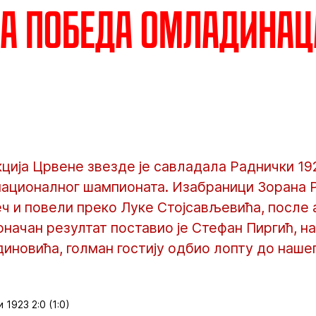
а победа омладинац
ија Црвене звезде је савладала Раднички 192
 националног шампионата. Изабраници Зорана 
ч и повели преко Луке Стојсављевића, после 
начан резултат поставио је Стефан Пиргић, на
иновића, голман гостију одбио лопту до наше
1923 2:0 (1:0)