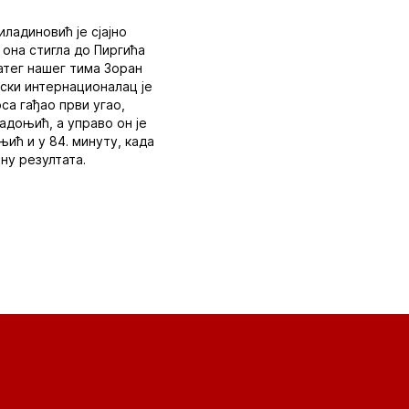
ладиновић је сјајно
 она стигла до Пиргића
ратег нашег тима Зоран
ијски интернационалац је
са гађао први угао,
адоњић, а управо он је
њић и у 84. минуту, када
ну резултата.