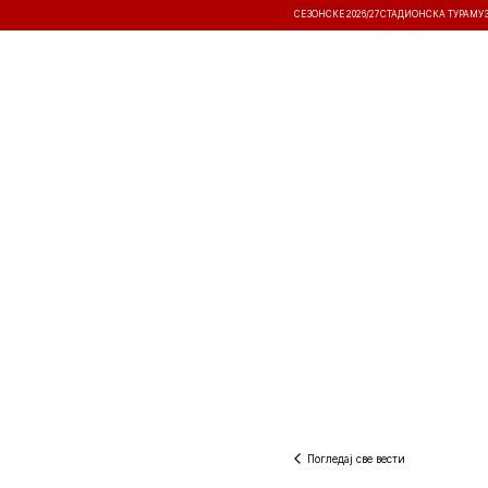
СЕЗОНСКЕ 2026/27
СТАДИОНСКА ТУРА
МУ
ВЕСТИ
ТАКМИЧЕЊА
РЕЗУЛТА
Погледај све вести