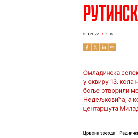
Рутинск
5.11.2022
3:09
Омладинска селекц
у оквиру 13. кола
боље отворили ме
Недељковића, а ко
центаршута Милад
Црвена звезда - Раднички 