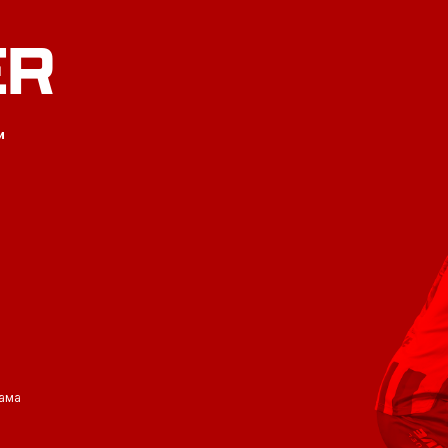
ER
и
ама