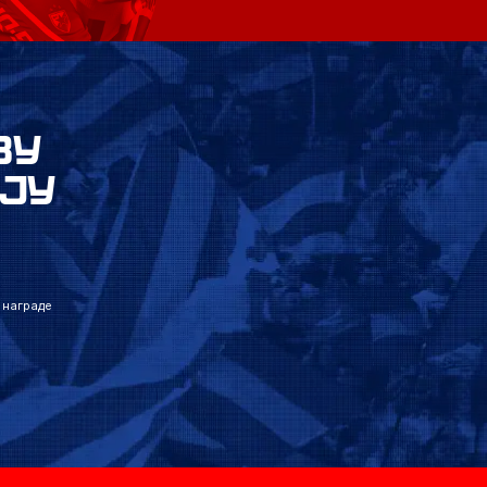
ВУ
ЈУ
 награде