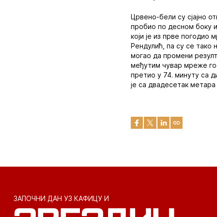
Црвено-бели су сјајно о
пробио по десном боку и 
који је из прве погодио 
Рендулић, па су се тако 
могао да промени резулта
међутим чувар мреже гос
претио у 74. минуту са д
је са двадесетак метара 
ЗАПОЧНИ ДАН УЗ КАФИЦУ И