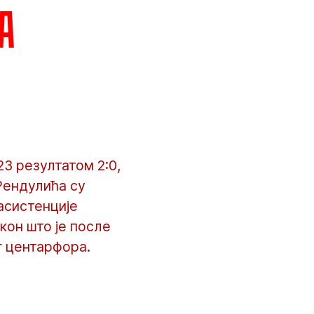
а
3 резултатом 2:0,
Рендулића су
асистенције
кон што је после
г центарфора.