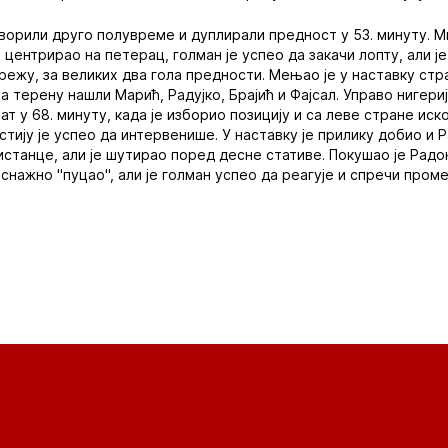
творили друго полувреме и дуплирали предност у 53. минуту. Ми
центрирао на петерац, голман је успео да закачи лопту, али је
мрежу, за великих два гола предности. Мењао је у наставку ст
на терену нашли Марић, Радујко, Брајић и Фајсал. Управо нигер
т у 68. минуту, када је изборио позицију и са леве стране иско
тију је успео да интервенише. У наставку је прилику добио и Р
истанце, али је шутирао поред десне стативе. Покушао је Радо
снажно "пуцао", али је голман успео да реагује и спречи проме