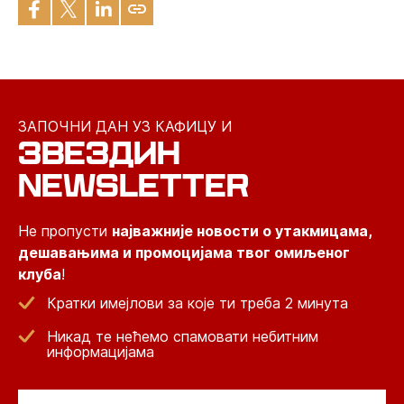
ЗАПОЧНИ ДАН УЗ КАФИЦУ И
ЗВЕЗДИН
NEWSLETTER
Не пропусти
најважније новости о утакмицама,
дешавањима и промоцијама твог омиљеног
клуба
!
Кратки имејлови за које ти треба 2 минута
Никад те нећемо спамовати небитним
информацијама
Email