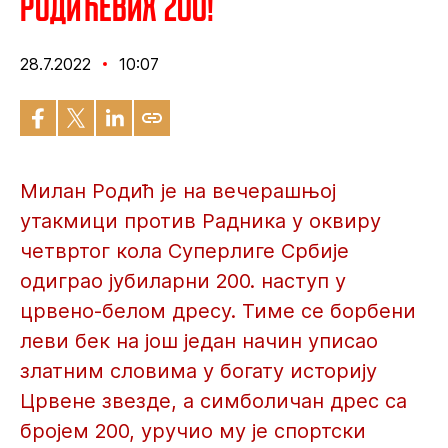
Родићевих 200!
28.7.2022
10:07
Милан Родић је на вечерашњој
утакмици против Радника у оквиру
четвртог кола Суперлиге Србије
одиграо јубиларни 200. наступ у
црвено-белом дресу. Тиме се борбени
леви бек на још један начин уписао
златним словима у богату историју
Црвене звезде, а симболичан дрес са
бројем 200, уручио му је спортски