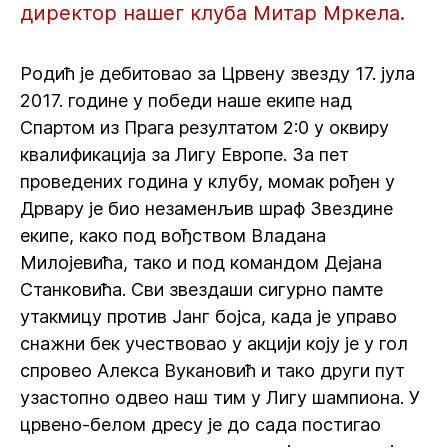
директор нашег клуба Митар Мркела.
Родић је дебитовао за Црвену звезду 17. јула
2017. године у победи наше екипе над
Спартом из Прага резултатом 2:0 у оквиру
квалификација за Лигу Европе. За пет
проведених година у клубу, момак рођен у
Дрвару је био незаменљив шраф Звездине
екипе, како под вођством Владана
Милојевића, тако и под командом Дејана
Станковића. Сви звездаши сигурно памте
утакмицу против Јанг бојса, када је управо
снажни бек учествовао у акцији коју је у гол
спровео Алекса Вукановић и тако други пут
узастопно одвео наш тим у Лигу шампиона. У
црвено-белом дресу је до сада постигао