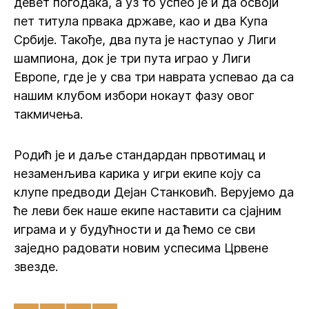
девет погодака, а уз то успео је и да освоји
пет титула првака државе, као и два Купа
Србије. Такође, два пута је наступао у Лиги
шампиона, док је три пута играо у Лиги
Европе, где је у сва три наврата успевао да са
нашим клубом избори нокаут фазу овог
такмичења.
Родић је и даље стандардан првотимац и
незаменљива карика у игри екипе коју са
клупе предводи Дејан Станковић. Верујемо да
ће леви бек наше екипе наставити са сјајним
играма и у будућности и да ћемо се сви
заједно радовати новим успесима Црвене
звезде.