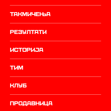
Такмичења
резултати
историја
ТИМ
Клуб
продавница