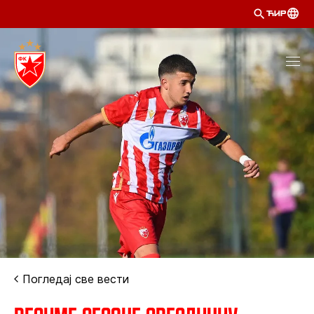
ЋИР
Погледај све вести