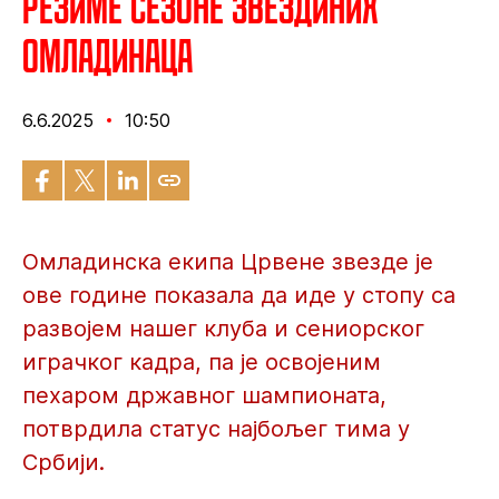
Резиме сезоне Звездиних
омладинаца
6.6.2025
10:50
Омладинска екипа Црвене звезде је
ове године показала да иде у стопу са
развојем нашег клуба и сениорског
играчког кадра, па је освојеним
пехаром државног шампионата,
потврдила статус најбољег тима у
Србији.