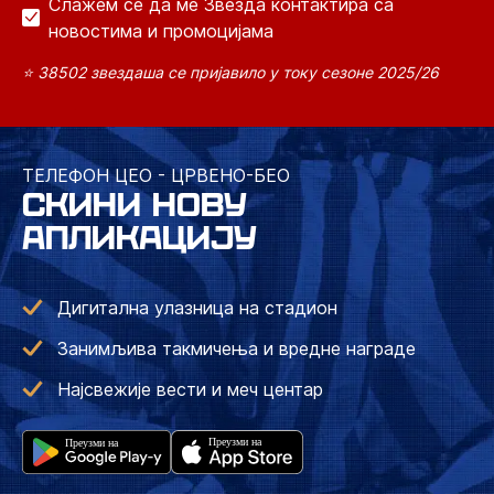
Слажем се да ме Звезда контактира са
новостима и промоцијама
⭐ 38502 звездаша се пријавило у току сезоне 2025/26
ТЕЛЕФОН ЦЕО - ЦРВЕНО-БЕО
СКИНИ НОВУ
АПЛИКАЦИЈУ
Дигитална улазница на стадион
Занимљива такмичења и вредне награде
Најсвежије вести и меч центар