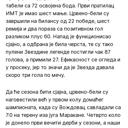
табели са 72 освојена бода. Први пратилац
ИМТ је имао шест мање. Црвено-бели су
завршили на билансу од 22 победе, шест
ремија и два пораза са позитивном гол
разликом плус 60. Напад је функционисао
сјајно, а одбрана је била чврста, те су тако
пулени Звездине легенде постигли чак 87
голова, а примили 27. Ефикасност се огледа и
у просеку, јер то значи да је Звезда давала
скоро три гола по мечу.
Да ће сезона бити сјајна, црвено-бели су
наговестили већ у првом колу домаћег
шампионата, када су Вождовац савладали са
7:0 на терену иза југа Маракане. Четврто коло
је донело први вечити дерби у сезони, а наши