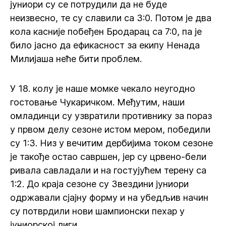
јуниори су се потрудили да не буде
неизвесно, те су славили са 3:0. Потом је два
кола касније побеђен Бродарац са 7:0, па је
било јасно да ефикасност за екипу Ненада
Милијаша неће бити проблем.
У 18. колу је наше момке чекало неугодно
гостовање Чукаричком. Међутим, наши
омладинци су узвратили противнику за пораз
у првом делу сезоне истом мером, победили
су 1:3. Низ у вечитим дербијима током сезоне
је такође остао савршен, јер су црвено-бели
ривала савладали и на гостујућем терену са
1:2. До краја сезоне су Звездини јуниори
одржавали сјајну форму и на убедљив начин
су потврдили нови шампионски пехар у
јуниорској лиги.