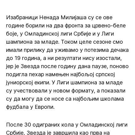
Изабраници Ненада Милијаша су се ове
године борили на два фронта за црвено-беле
боје, у Омладинској лиги Србије и у Лиги
шампиона за младе. Током целе сезоне смо
имали прилику да уживамо у потезима дечака
до 19 година, а ни резултати нису изостали,
јер је Звезда после годину дана паузе, поново
подигла пехар намењен најбољој српској
јуниорској екипи. У Лиги шампиона за младе
су учествовали у новом формату, а показали
су да могу да се носе са најбољим школама
фудбала у Европи.
После 30 одиграних кола у Омладинској лиги
Србије, Звезда је завршила као прва на