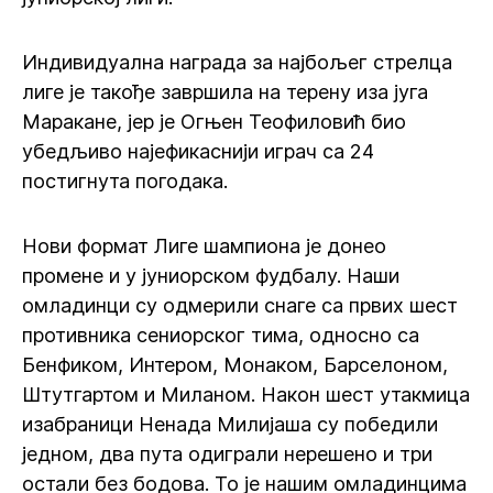
Индивидуална награда за најбољег стрелца
лиге је такође завршила на терену иза југа
Маракане, јер је Огњен Теофиловић био
убедљиво најефикаснији играч са 24
постигнута погодака.
Нови формат Лиге шампиона је донео
промене и у јуниорском фудбалу. Наши
омладинци су одмерили снаге са првих шест
противника сениорског тима, односно са
Бенфиком, Интером, Монаком, Барселоном,
Штутгартом и Миланом. Након шест утакмица
изабраници Ненада Милијаша су победили
једном, два пута одиграли нерешено и три
остали без бодова. То је нашим омладинцима