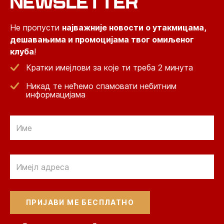
NEWSLETTER
Не пропусти
најважније новости о утакмицама,
дешавањима и промоцијама твог омиљеног
клуба
!
Кратки имејлови за које ти треба 2 минута
Никад те нећемо спамовати небитним
информацијама
Email
Email