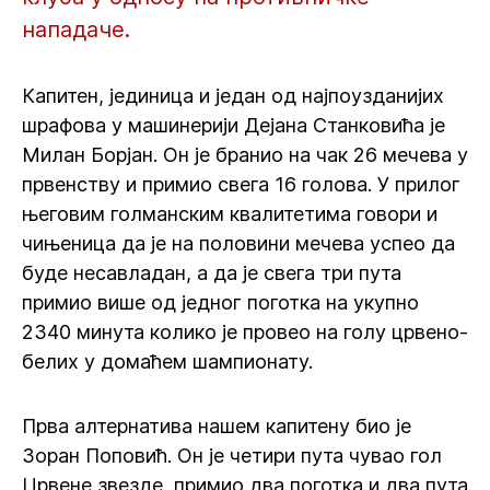
нападаче.
Капитен, јединица и један од најпоузданијих
шрафова у машинерији Дејана Станковића је
Милан Борјан. Он је бранио на чак 26 мечева у
првенству и примио свега 16 голова. У прилог
његовим голманским квалитетима говори и
чињеница да је на половини мечева успео да
буде несавладан, а да је свега три пута
примио више од једног поготка на укупно
2340 минута колико је провео на голу црвено-
белих у домаћем шампионату.
Прва алтернатива нашем капитену био је
Зоран Поповић. Он је четири пута чувао гол
Црвене звезде, примио два поготка и два пута