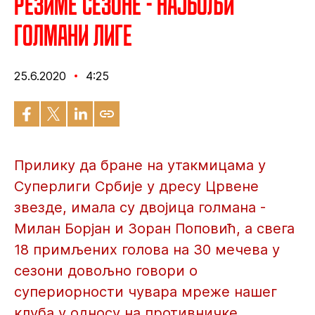
Резиме сезоне - Најбољи
голмани лиге
25.6.2020
4:25
Прилику да бране на утакмицама у
Суперлиги Србије у дресу Црвене
звезде, имала су двојица голмана -
Милан Борјан и Зоран Поповић, а свега
18 примљених голова на 30 мечева у
сезони довољно говори о
супериорности чувара мреже нашег
клуба у односу на противничке