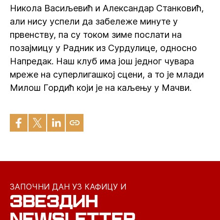
Никола Васиљевић и Александар Станковић,
али нису успели да забележе минуте у
првенству, па су током зиме послати на
позајмицу у Радник из Сурдулице, односно
Напредак. Наш клуб има још једног чувара
мреже на суперлигашкој сцени, а то је млади
Милош Гордић који је на каљењу у Мачви.
ЗАПОЧНИ ДАН УЗ КАФИЦУ И
ЗВЕЗДИН
NEWSLETTER