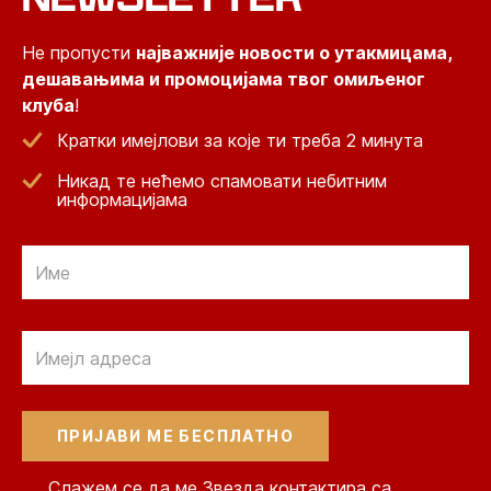
Не пропусти
најважније новости о утакмицама,
дешавањима и промоцијама твог омиљеног
клуба
!
Кратки имејлови за које ти треба 2 минута
Никад те нећемо спамовати небитним
информацијама
Email
Email
Слажем се да ме Звезда контактира са