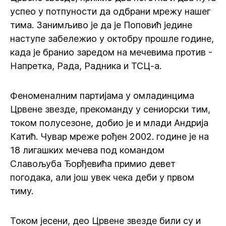
успео у потпуности да одбрани мрежу нашег
тима. Занимљиво је да је Поповић једине
наступе забележио у октобру прошле године,
када је бранио заредом на мечевима против -
Напретка, Рада, Радника и ТСЦ-а.
Феноменалним партијама у омладинцима
Црвене звезде, прекоманду у сениорски тим,
током полусезоне, добио је и млади Андрија
Катић. Чувар мреже рођен 2002. године је на
18 лигашких мечева под командом
Славољуба Ђорђевића примио девет
погодака, али још увек чека деби у првом
тиму.
Током јесени, део Црвене звезде били су и