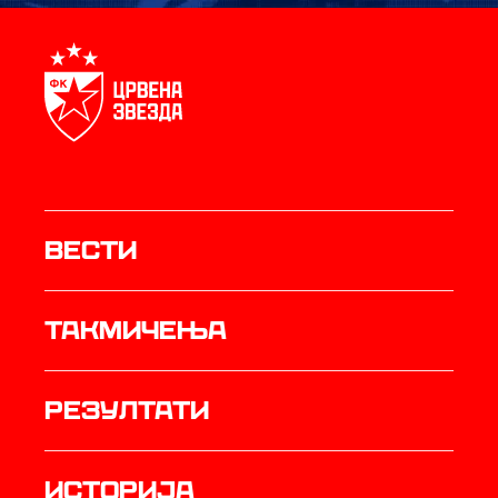
Вести
Такмичења
резултати
историја