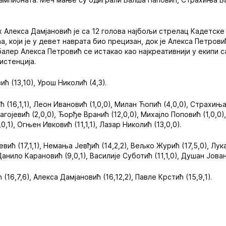
Алекса Дамјановић је са 12 голова најбољи стрелац Кадетске 
а, који је у девет наврата био прецизан, док је Алекса Петров
алер Алекса Петровић се истакао као најкреативнији у екипи 
истенција.
ћ (13,10), Урош Николић (4,3).
(16,1,1), Леон Ивановић (1,0,0), Милан Ћопић (4,0,0), Страхиња
агојевић (2,0,0), Ђорђе Вранић (12,0,0), Михајло Поповић (1,0,0),
,1), Огњен Ивковић (11,1,1), Лазар Николић (13,0,0).
ћ (17,1,1), Немања Јевђић (14,2,2), Вељко Журић (17,5,0), Лука 
Данило Карановић (9,0,1), Василије Суботић (11,1,0), Душан Јован
16,7,6), Алекса Дамјановић (16,12,2), Павле Крстић (15,9,1).