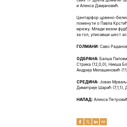
и Алекса Дамјановић.
Центарфор црвено-белих 
поменути о Павла Крстић
мрежу. Млади везни фудб
за гол, уписавши шест ас
ГОЛМАНИ:
Саво Раданови
ОДБРАНА:
Балша Паповић 
Стрика (12,0,0), Никша Бл
Андрија Милашиновић (11,0
СРЕДИНА:
Јован Мрваљеви
Димитрије Шарић (7,1,1), 
НАПАД:
Алекса Петровић (