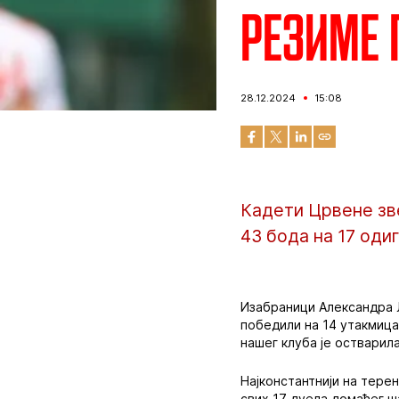
Резиме 
28.12.2024
15:08
Кадети Црвене зв
43 бода на 17 оди
Изабраници Александра Л
победили на 14 утакмица
нашег клуба је остварила
Најконстантнији на тере
свих 17 дуела домаћег 