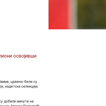
пиони освојивши
Наиме, црвено-бели су
ђе, кадетска селекција
су добили минуте на
ауцал, Алекса Петровић