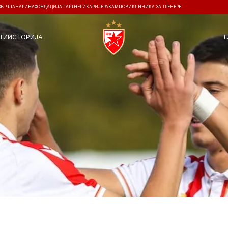
ЗЕЈ
ЧЛАНАРИНА
ФОНДАЦИЈА
ПАРТНЕРИ
КАРИЈЕРА
КАМПОВИ
КЛИНИКА ЗА ТРЕНЕРЕ
ТИ
ИСТОРИЈА
Т