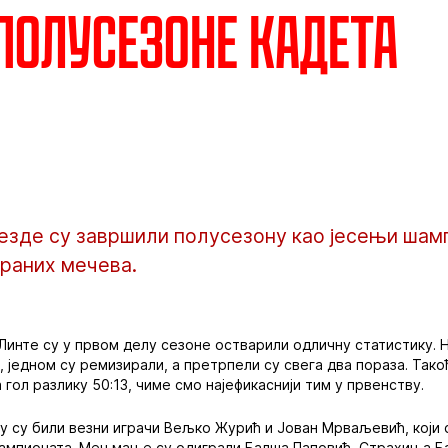
полусезоне кадета
езде су завршили полусезону као јесењи шам
граних мечева.
инте су у првом делу сезоне остварили одличну статистику. 
, једном су ремизирали, а претрпели су свега два пораза. Тако
 гол разлику 50:13, чиме смо најефикаснији тим у првенству.
ну су били везни играчи Вељко Журић и Јован Мрваљевић, који 
шампионата. Меч мање су одиграли Балша Паповић, Страхиња Б