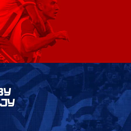
ВУ
ЈУ