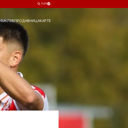
ЋИР
ИМ
КЛУБ
ПРОДАВНИЦА
КАРТЕ