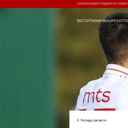
СЕЗОНСКЕ 2026/27
СТАДИОНСКА ТУРА
МУ
ВЕСТИ
ТАКМИЧЕЊА
РЕЗУЛТА
Погледај све вести