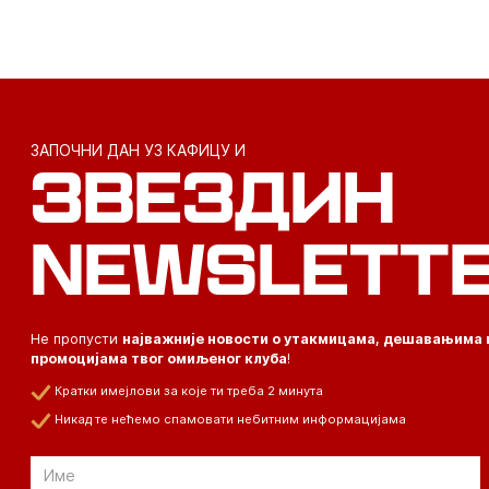
ЗАПОЧНИ ДАН УЗ КАФИЦУ И
ЗВЕЗДИН
NEWSLETT
Не пропусти
најважније новости о утакмицама, дешавањима 
промоцијама твог омиљеног клуба
!
Кратки имејлови за које ти треба 2 минута
Никад те нећемо спамовати небитним информацијама
Email