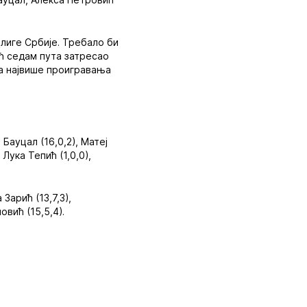
лиге Србије. Требало би
ић седам пута затресао
са највише проигравања
 Бауцал (16,0,2), Матеј
 Лука Тепић (1,0,0),
Зарић (13,7,3),
овић (15,5,4).