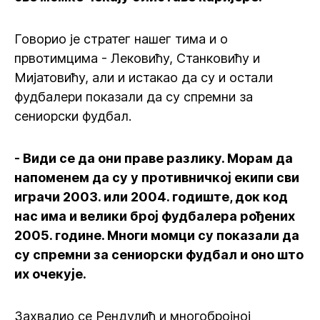
Говорио је стратег нашег тима и о
првотимцима - Лековићу, Станковићу и
Мијатовићу, али и истакао да су и остали
фудбалери показали да су спремни за
сениорски фудбал.
- Види се да они праве разлику. Морам да
напоменем да су у противничкој екипи сви
играчи 2003. или 2004. годиште, док код
нас има и велики број фудбалера рођених
2005. године. Многи момци су показали да
су спремни за сениорски фудбал и оно што
их очекује.
Захвалио се Рендулић и многобројној