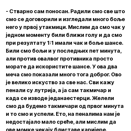
- Стварно сам поносан. Радили смо све што
смо се договорили и изгледали много боље
него у првој утакмици. Мислим да смо чак у
једном моменту били ближи голу и да смо
при резултату 1:1 имали чак и боље шансе.
Били смо бољи и у последњих пет минута,
али против овалвог противника просто
морате да искористите шансе. У ова два
меча смо показали много тога доброг. Ово
је велико искуство за све нас. Сви кажу
пенали су лутрија, а ја сам такмичар и
када се изводе једанаестерци. Желели
смо да будемо такмичари од првог минута
и то смо и успели. Ето, на пеналима нам је
недостајало мало среће, али мислим да
ове момке чекају блиставе каријере.