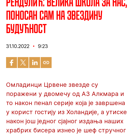
Рендулић: Велика школа за нас,
поносан сам на Звездину
будућност
31.10.2022
9:23
Омладинци Црвене звезде су
поражени у двомечу од АЗ Алкмара и
то након пенал серије која је завршена
у корист гостију из Холандије, а утиске
након још једног сјајног издања наших
храбрих бисера изнео је шеф стручног