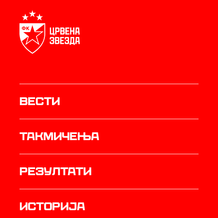
Вести
Такмичења
резултати
историја