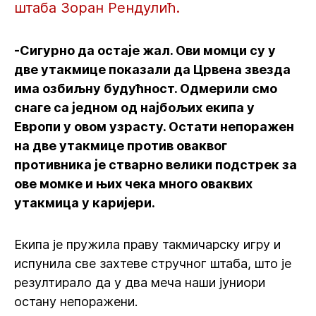
штаба Зоран Рендулић.
-Сигурно да остаје жал. Ови момци су у
две утакмице показали да Црвена звезда
има озбиљну будућност. Одмерили смо
снаге са једном од најбољих екипа у
Европи у овом узрасту. Остати непоражен
на две утакмице против оваквог
противника је стварно велики подстрек за
ове момке и њих чека много оваквих
утакмица у каријери.
Екипа је пружила праву такмичарску игру и
испунила све захтеве стручног штаба, што је
резултирало да у два меча наши јуниори
остану непоражени.