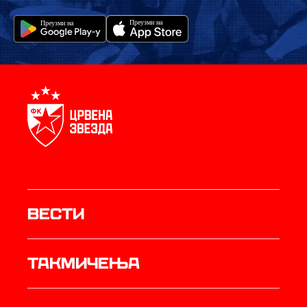
Вести
Такмичења