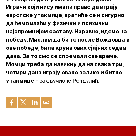
Играчи који нису имали право да играју
европске утакмице, вратиће се и сигурно
да ћемо изаћи у физички и психички
најспремнијем саставу. Наравно, идемо на
победу. Мислим да би то после Вождовца и
ове победе, била круна ових сјајних седам
дана. За то смо се спремали све време.
Момци треба да навикну да на свака три,
четири дана играју овако велике и битне
утакмице
- закључио је Рендулић.