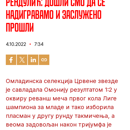
Рендулић: Дошли смо да се
надигравамо и заслужено
прошли
4.10.2022
7:34
Омладинска селекција Црвене звезде
је савладала Омонију резултатом 1:2 у
оквиру реванш меча првог кола Лиге
шампиона за младе и тако изборила
пласман у другу рунду такмичења, а
веома задовољан након тријумфа је