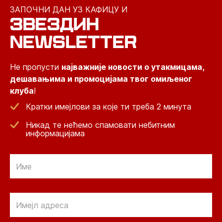
ЗАПОЧНИ ДАН УЗ КАФИЦУ И
ЗВЕЗДИН
NEWSLETTER
Не пропусти
најважније новости о утакмицама,
дешавањима и промоцијама твог омиљеног
клуба
!
Кратки имејлови за које ти треба 2 минута
Никад те нећемо спамовати небитним
информацијама
Email
Email