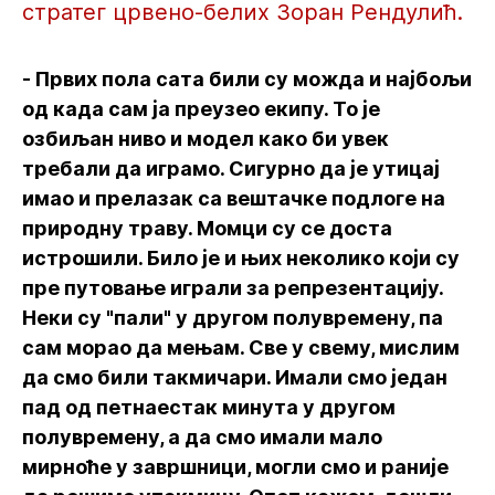
стратег црвено-белих Зоран Рендулић.
- Првих пола сата били су можда и најбољи
од када сам ја преузео екипу. То је
озбиљан ниво и модел како би увек
требали да играмо. Сигурно да је утицај
имао и прелазак са вештачке подлоге на
природну траву. Момци су се доста
истрошили. Било је и њих неколико који су
пре путовање играли за репрезентацију.
Неки су "пали" у другом полувремену, па
сам морао да мењам. Све у свему, мислим
да смо били такмичари. Имали смо један
пад од петнаестак минута у другом
полувремену, а да смо имали мало
мирноће у завршници, могли смо и раније