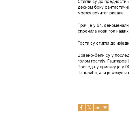
Стигли су до предности 
десном боку фантастично
мрежу вечитог ривала.
Трач је у 64. феноменалн
спречила нови гол наших
Гости су стигли до изјед
Црвено-бели су у послед
голом гостију. Гаштаров 
Последњу прилику је у 9
Паповића, али је резулт