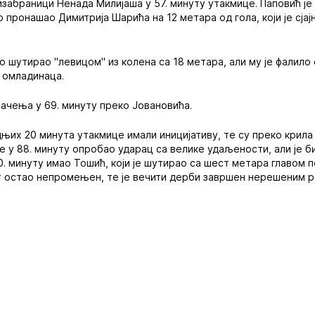
изабраници Ненада Милијаша у 57. минуту утакмице. Паповић ј
 пронашао Димитрија Шарића на 12 метара од гола, који је сја
о шутирао "левицом" из колена са 18 метара, али му је фалило 
 омладинаца.
начења у 69. минуту преко Јовановића.
њих 20 минута утакмице имали иницијативу, те су преко крила
је у 88. минуту опробао ударац са велике удаљености, али је б
0. минуту имао Тошић, који је шутирао са шест метара главом
ат остао непромењен, те је вечити дерби завршен нерешеним р