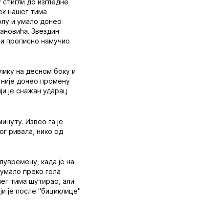
 стигли до изгледне
ек нашег тима
олу и умало донео
вановића. Звездин
а и прописно намучио
злику на десном боку и
 није донео промену
ији је снажан ударац
инуту. Извео га је
ог ривала, нико од
лувремену, када је на
 умало преко гола
шег тима шутирао, али
ји је после "бициклице"