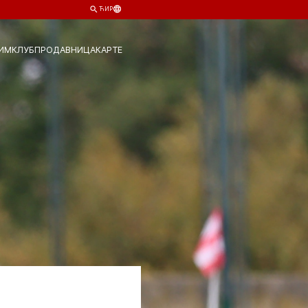
ЋИР
ИМ
КЛУБ
ПРОДАВНИЦА
КАРТЕ