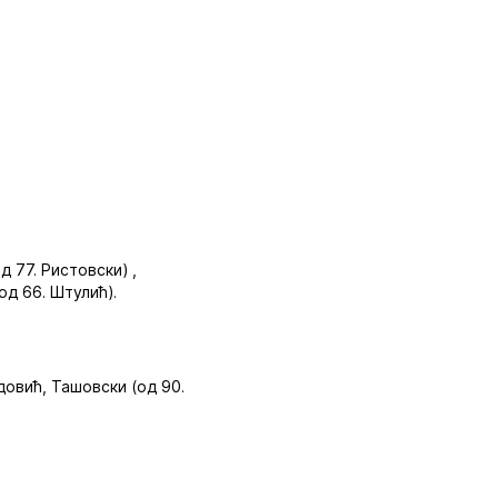
д 77. Ристовски) ,
од 66. Штулић).
довић, Ташовски (од 90.