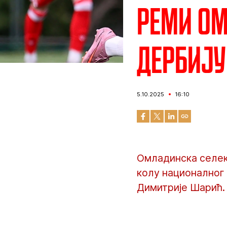
Реми ом
дербију
5.10.2025
16:10
Омладинска селек
колу националног 
Димитрије Шарић.