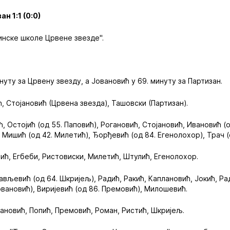
н 1:1 (0:0)
нске школе Црвене звезде".
нуту за Црвену звезду, а Јовановић у 69. минуту за Партизан.
, Стојановић (Црвена звезда), Ташовски (Партизан).
 Остојић (од 55. Паповић), Рогановић, Стојановић, Ивановић (о
Мишић (од 42. Милетић), Ђорђевић (од 84. Егенолохор), Трач (
ић, Егбеби, Ристовиски, Милетић, Штулић, Егенолохор.
ављевић (од 64. Шкријељ), Радић, Ракић, Каплановић, Јокић, Ра
овановић), Виријевић (од 86. Премовић), Милошевић.
ановић, Попић, Премовић, Роман, Ристић, Шкријељ.