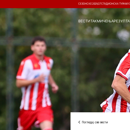
СЕЗОНСКЕ 2026/27
СТАДИОНСКА ТУРА
МУ
ВЕСТИ
ТАКМИЧЕЊА
РЕЗУЛТА
Погледај све вести