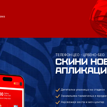
ама
ТЕЛЕФОН ЦЕО - ЦРВЕНО-БЕО
СКИНИ НО
АПЛИКАЦИ
Дигитална улазница на стадион
Занимљива такмичења и вредне
Најсвежије вести и меч центар