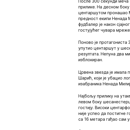
После 300 секунди меча 
прилике. На десном боку
центаршутом пронашао Ми
предност екипи Ненада Ми
фудбалер је након сјајно
гостујућег чувара мреже
Поново је протагониста З
упутио центаршут у шесн
резултата. Непуна два ми
изблокиран.
Црвена звезда је имала 
Шарић, који је убацио ло
изабраника Ненада Милиј
Најбољу прилику на утак
левом боку шесанестерц
гостију. Високи центарф
није успео да постигне г
са 16 метара гађао сам 