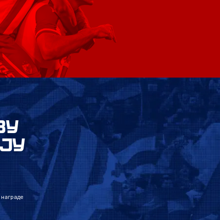
ВУ
ЈУ
 награде