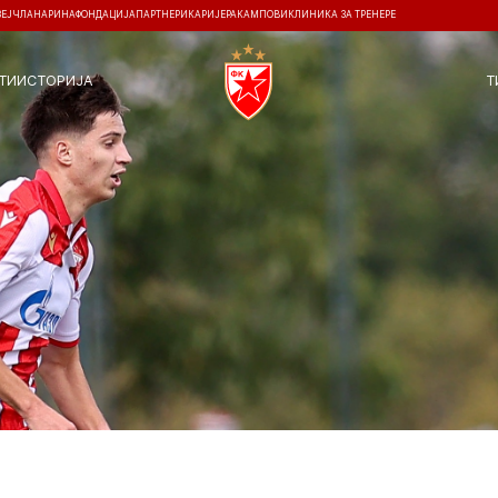
ЗЕЈ
ЧЛАНАРИНА
ФОНДАЦИЈА
ПАРТНЕРИ
КАРИЈЕРА
КАМПОВИ
КЛИНИКА ЗА ТРЕНЕРЕ
ТИ
ИСТОРИЈА
Т