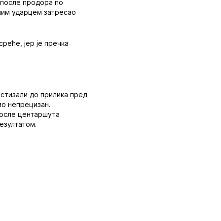
е после продора по
јним ударцем затресао
среће, јер је пречка
 стизали до прилика пред
ио непрецизан.
 после центаршута
езултатом.