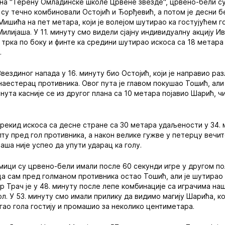
на "Терену Омладинске школе Црвене звезде", црвено-бели су
 су течно комбиновали Остојић и Ђорђевић, а потом је десни б
шића на пет метара, који је волејом шутирао ка гостујућем г
лијаша. У 11. минуту смо видели сјајну индивидуалну акцију И
г трка по боку и финте ка средини шутирао искоса са 18 метар
.
вездиног напада у 16. минуту био Остојић, који је направио ра
аестерац противника. Овог пута је главом покушао Тошић, али
нута касније се из другог плана са 10 метара појавио Шарић, ч
прекид искоса са десне стране са 30 метара удаљености у 34. м
пту пред гол противника, а након велике гужве у петерцу вечит
аша није успео да упути ударац ка голу.
мици су црвено-бели имали после 60 секунди игре у другом по
а сам пред голманом противника остао Тошић, али је шутирао
ор Трач је у 48. минуту после лепе комбинације са играчима на
ол. У 53. минуту смо имали прилику да видимо магију Шарића, ко
угао гола гостију и промашио за неколико центиметара.