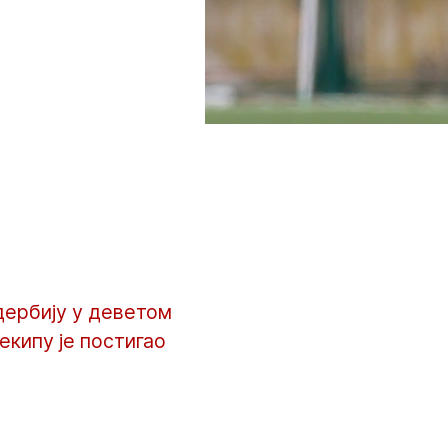
дербију у деветом
екипу је постигао