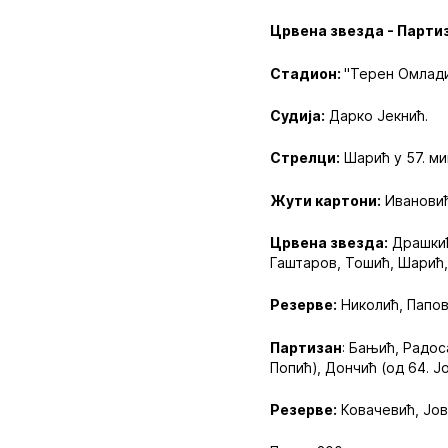
Црвена звезда - Партиза
Стадион:
"Терен Омлади
Судија:
Дарко Јекнић.
Стрелци:
Шарић у 57. ми
Жути картони:
Ивановић
Црвена звезда:
Драшкић,
Гаштаров, Тошић, Шарић, 
Резерве:
Николић, Папов
Партизан
: Бањић, Радос
Попић), Дончић (од 64. Ј
Резерве:
Ковачевић, Јов