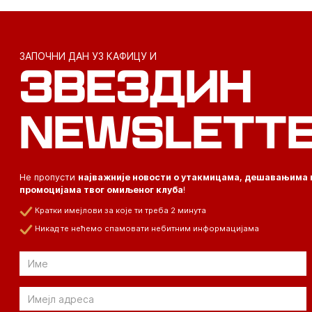
ЗАПОЧНИ ДАН УЗ КАФИЦУ И
ЗВЕЗДИН
NEWSLETT
Не пропусти
најважније новости о утакмицама, дешавањима 
промоцијама твог омиљеног клуба
!
Кратки имејлови за које ти треба 2 минута
Никад те нећемо спамовати небитним информацијама
Email
Email