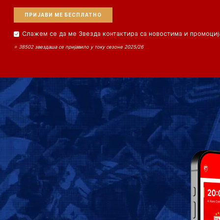
Слажем се да ме Звезда контактира са новостима и промоциј
⭐ 38502 звездаша се пријавило у току сезоне 2025/26