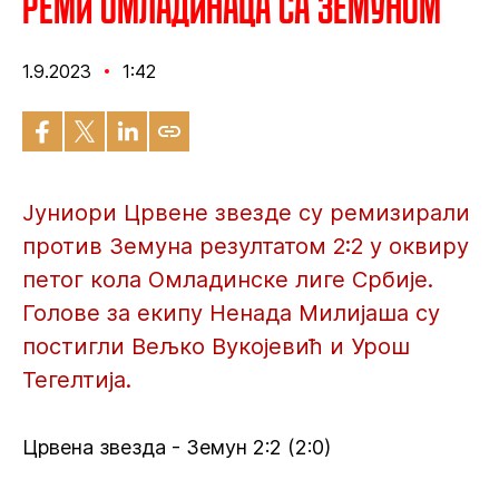
Реми омладинаца са Земуном
1.9.2023
1:42
Јуниори Црвене звезде су ремизирали
против Земуна резултатом 2:2 у оквиру
петог кола Омладинске лиге Србије.
Голове за екипу Ненада Милијаша су
постигли Вељко Вукојевић и Урош
Тегелтија.
Црвена звезда - Земун 2:2 (2:0)