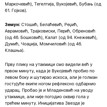
Маркочевић), Тегелтија, Вукојевић, Бубањ (од
61. Гојков).
Земун:
Стошић, Белаћевић, Реџић,
Аврамовић, Трајковиски, Перић, Обреновић
(од 46. Бошковић), Калат (од 94. Кнежевић),
Думић, Чоаџија, Момчиловић (од 46.
Клашња).
Прву плику на утакмици смо видели већ у
првом минуту, када је Вукојевић пробио по
левом боку и шутирао искоса, али је голман
гостујуће екипе ногом рефлексно одбарнио
ударац. Пробао је и Младеновић на уводу
утакмице, али није погодио оквир гола у
трећем минуту. Иницијатива Звезде је