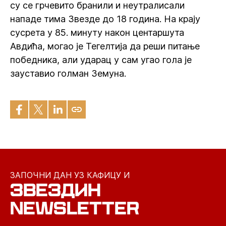
су се грчевито бранили и неутралисали
нападе тима Звезде до 18 година. На крају
сусрета у 85. минуту након центаршута
Авдића, могао је Тегелтија да реши питање
победника, али ударац у сам угао гола је
зауставио голман Земуна.
ЗАПОЧНИ ДАН УЗ КАФИЦУ И
ЗВЕЗДИН
NEWSLETTER