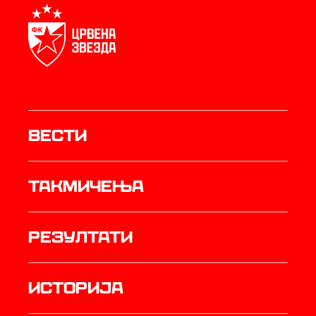
Вести
Такмичења
резултати
историја