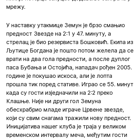
мрежу.
У наставку утакмице Земун је брзо смањио
предност Звезде на 2:1 у 47. минуту, а
стрелац је био резервиста Бошковић. Екипа из
Љутице Богдана је пошто потом желела да се
врати на два гола предности, а после дуплог
паса Бубања и Остојића, нападач рођен 2005.
године је покушао искоса, али је лопта
прошла тик поред стативе. Играо се 55. минут
када су гости изједначили на 2:2 преко
Клашње. Није ни други гол Земуна
обесхрабрио младе играче Црвене звезде,
који су свим снагама тражили нову предност.
Иницијатива нашег клуба је траја у великом
временском интервалу меча, међутим гости