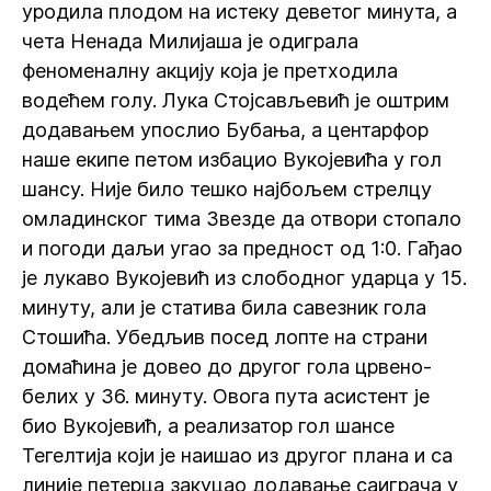
уродила плодом на истеку деветог минута, а
чета Ненада Милијаша је одиграла
феноменалну акцију која је претходила
водећем голу. Лука Стојсављевић је оштрим
додавањем упослио Бубања, а центарфор
наше екипе петом избацио Вукојевића у гол
шансу. Није било тешко најбољем стрелцу
омладинског тима Звезде да отвори стопало
и погоди даљи угао за предност од 1:0. Гађао
је лукаво Вукојевић из слободног ударца у 15.
минуту, али је статива била савезник гола
Стошића. Убедљив посед лопте на страни
домаћина је довео до другог гола црвено-
белих у 36. минуту. Овога пута асистент је
био Вукојевић, а реализатор гол шансе
Тегелтија који је наишао из другог плана и са
линије петерца закуцао додавање саиграча у