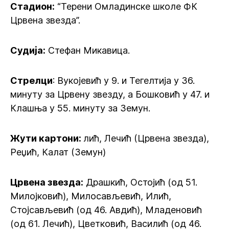
Стадион:
“Терени Омладинске школе ФК
Црвена звезда”.
Судија:
Стефан Микавица.
Стрелци
: Вукојевић у 9. и Тегелтија у 36.
минуту за Црвену звезду, а Бошковић у 47. и
Клашња у 55. минуту за Земун.
Жути картони:
лић, Лечић (Црвена звезда),
Реџић, Калат (Земун)
Црвена звезда:
Драшкић, Остојић (од 51.
Милојковић), Милосављевић, Илић,
Стојсављевић (од 46. Авдић), Младеновић
(од 61. Лечић), Цветковић, Василић (од 46.