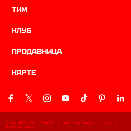
ТИМ
Клуб
продавница
Карте
Copyright © 2011 -
2026
ФК Црвена звезда званични портал. Сва
права задржана.